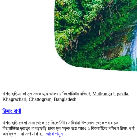
খাগড়াছড়ি-ঢাকা মূল সড়ক হয়ে আরও ১ কিলোমিটার দক্ষিণে, Matiranga Upazila,
Khagrachari, Chattogram, Bangladesh
রিসাং ঝর্ণা
খাগড়াছড়ি জেলা সদর থেকে ১১ কিলোমিটার মাটিরাঙ্গা উপজেলা থেকে প্রায় ১০
কিলোমিটার দূরত্বে খাগড়াছড়ি-ঢাকা মূল সড়ক হয়ে আরও ১ কিলোমিটার দক্ষিণে রিসাং ঝর্ণা
অবস্থিত। যা সাপ মারা র...
আরো পড়ুন