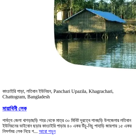
কাংচাইরি পাড়া, লতিবান ইউনিয়ন, Panchari Upazila, Khagrachari,
Chattogram, Bangladesh
মায়াবিনী লেক
পার্বত্য জেলা খাগড়াছড়ি শহর থেকে মাত্র ৩০ মিনিট দূরত্বে পানছড়ি উপজেলার লতিবান
ইউনিয়নের ভাইবোন ছড়ার কাংচাইরি পাড়ায় ৪০ একর উঁচু-নিচু পাহাড়ি জায়গায় ১৫ একর
নিসর্গময় লেক নিয়ে গ...
আরো পড়ুন