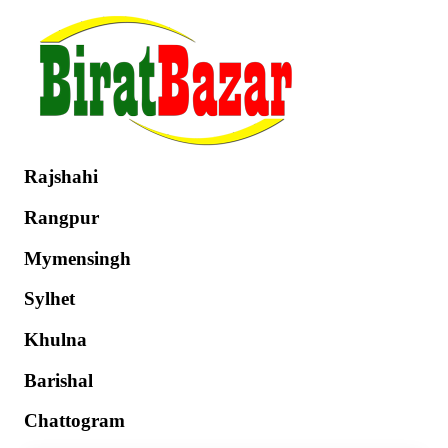
Explore by Division
Dhaka
Rajshahi
Rangpur
Mymensingh
Sylhet
Khulna
Barishal
Chattogram