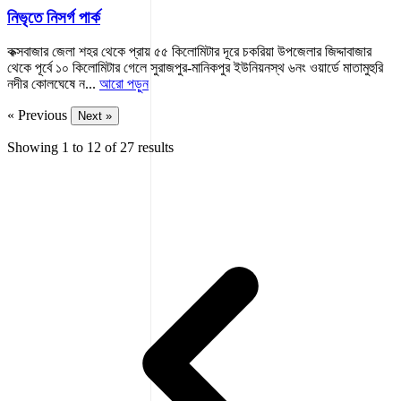
নিভৃতে নিসর্গ পার্ক
কক্সবাজার জেলা শহর থেকে প্রায় ৫৫ কিলোমিটার দূরে চকরিয়া উপজেলার জিদ্দাবাজার
থেকে পূর্বে ১০ কিলোমিটার গেলে সুরাজপুর-মানিকপুর ইউনিয়নস্থ ৬নং ওয়ার্ডে মাতামুহুরি
নদীর কোলঘেষে ন...
আরো পড়ুন
« Previous
Next »
Showing
1
to
12
of
27
results