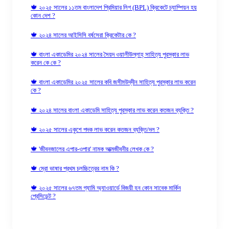
🍁 ২০২৫ সালের ১১তম বাংলাদেশ প্রিমিয়ার লিগ (BPL) ক্রিকেটে চ্যাম্পিয়ন হয়
কোন দেশ ?
🍁 ২০২৪ সালের আইসিসি বর্ষসেরা ক্রিকেটার কে ?
🍁 বাংলা একাডেমির ২০২৪ সালের সৈয়দ ওয়ালীউল্লাহ্‌ সাহিত্য পুরস্কার লাভ
করেন কে কে ?
🍁 বাংলা একাডেমির ২০২৫ সালের কবি জসীমউদ্‌দীন সাহিত্য পুরস্কার লাভ করেন
কে ?
🍁 ২০২৪ সালের বাংলা একাডেমি সাহিত্য পুরস্কার লাভ করেন কতজন ব্যক্তি ?
🍁 ২০২৫ সালের একুশে পদক লাভ করেন কতজন ব্যক্তি/দল ?
🍁 'জীবনজালের এপার-ওপার' নামক আত্মজীবনীর লেখক কে ?
🍁 ম্রো ভাষার প্রথম চলচ্চিত্রের নাম কি ?
🍁 ২০২৫ সালের ৬৭তম গ্যামি অ্যাওয়ার্ডে বিজয়ী হন কোন সাবেক মার্কিন
প্রেসিডেন্ট ?