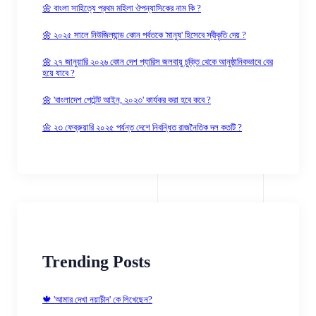
🌼 বাংলা সাহিত্যে প্রথম মহিলা ঔপন্যাসিকের নাম কি ?
🌼 ২০২৫ সালে নিউজিল্যান্ড কোন পর্বতকে 'মানুষ' হিসেবে স্বীকৃতি দেয় ?
🌼 ২৭ জানুয়ারি ২০২৬ কোন দেশ প্যারিস জলবায়ু চুক্তি থেকে আনুষ্ঠানিকভাবে বের
হয়ে যাবে ?
🌼 'বাংলাদেশ পেটেন্ট আইন, ২০২৩' কার্যকর করা হবে কবে ?
🌼 ২৩ ফেব্রুয়ারি ২০২৫ পর্যন্ত দেশে নিবন্ধিত রাজনৈতিক দল কতটি ?
Trending Posts
🍁 'আমার দেখা নয়াচীন' কে লিখেছেন?