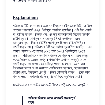
Answer:
✨ শনিবারের চিঠি ✨
Explanation:
শনিবারের চিঠি বাংলাভাষার অন্যতম বিখ্যাত সাহিত্য-সাময়িকী, যা বিংশ 
শতকের প্রথমার্ধে ১৯২৪ খ্রিষ্টাব্দে প্রবর্তিত হয়েছিল। এটি ছিল একটি 
সাপ্তাহিক কাগজ পত্রিকা এবং এর মূল স্বত্বাধিকারী ছিলেন অশোক 
চট্টোপাধ্যায়। যোগানন্দ দাস এর প্রতিষ্ঠাতা সম্পাদক। তবে 
আদ্যোপান্ত- শনিবারের চিঠি'র প্রাণপুরুষ ছিলেন কবি-সাহিত্যিক 
সজনীকান্ত দাস। শনিবারের চিঠি দু‌ই পর্যায়ে প্রকাশিত হয়েছিল। এর 
প্রথম প্রকাশ ১০ই শ্রাবণ ১৩৩১ তথা ১৯২৪ খ্রিস্টাব্দের ২৬শে 
জুলাই। প্রতিষ্ঠালগ্নে সম্পাদক ছিলেন যোগানন্দ দাস। তবে ভাদ্র 
১৩৩১/ফাল্গুন এ ১৩৩১ সংখ্যা (সাপ্তাহিক একাদশ সংখ্যা) থেকে 
সজনীকান্ত দাস সম্পাদকের দায়িত্ব পালন করেছেন। এতে যারা 
লিখেছেন তাদের মধ্যে অন্যতম মোহিতলাল মজুমদার, হেমন্তকুমার 
চট্টোপাধ্যায়, নীরদচন্দ্র চৌধুরী, পরিমল গোস্বামী প্রমুখ। এঁদের ভাষা 
ছিল ব্যঙ্গময়। সমালোচনার লক্ষ্য ছিল পিত্ত জ্বালিয়ে দেয়া।
সজনীকান্তের সম্পাদিত আরেকটি বিখ্যাত পত্রিকার নাম 'বঙ্গশ্রী'।
পত্রিকা বিষয়ক আরো কয়েকটি গুরুত্বপুর্ণ
তথ্য
: