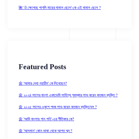
🌺 'ঐ ক্ষেপেছে পাগলি মায়ের দামাল ছেলে'-কে এই দামাল ছেলে ?
Featured Posts
🌼 'আমার দেখা নয়াচীন' কে লিখেছেন?
🌼 ২০২৪ সালের বাংলা একাডেমি সাহিত্য পুরস্কার লাভ করেন কতজন ব্যক্তি ?
🌼 ২০২৫ সালের একুশে পদক লাভ করেন কতজন ব্যক্তি/দল ?
🌼 'আমি বাংলায় গান গাই'-এর গীতিকার কে?
🌼 'আসমান' কোন ভাষা থেকে আগত শব্দ ?