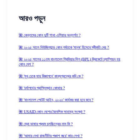
আরও পড়ুন
🌺 কেন্তমের কোন দুটি শাখা এশিয়ার অন্তর্গত ?
🌺 ২০২৫ সালে নিউজিল্যান্ড কোন পর্বতকে 'মানুষ' হিসেবে স্বীকৃতি দেয় ?
🌺 ২০২৫ সালের ১১তম বাংলাদেশ প্রিমিয়ার লিগ (BPL) ক্রিকেটে চ্যাম্পিয়ন হয়
কোন দেশ ?
🌺 'মুখ ঢেকে যায় বিজ্ঞাপনে' কাব্যগ্রন্থের কবি কে ?
🌺 'চর্যাপদে'র প্রাপ্তিস্থান কোথায় ?
🌺 'বাংলাদেশ পেটেন্ট আইন, ২০২৩' কার্যকর করা হবে কবে ?
🌺 USAID কোন দেশের বৈদেশিক সাহায্য সংস্থা ?
🌺 ম্রো ভাষার প্রথম চলচ্চিত্রের নাম কি ?
🌺 'আমার দেখা রাজনীতির পঞ্চাশ বছর' কার লেখা ?