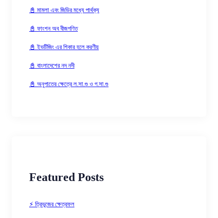
📓 মামলা এবং জিডির মধ্যে পার্থক্য
📓 ফাংশন অব বীজগণিত
📓 ইভটিজিং এর শিকার হলে করণীয়
📓 বাংলাদেশের নদ নদী
📓 অনুপাতের ক্ষেত্রে ল.সা.গু ও গ.সা.গু
Featured Posts
⚡ ত্রিভুজের ক্ষেত্রফল