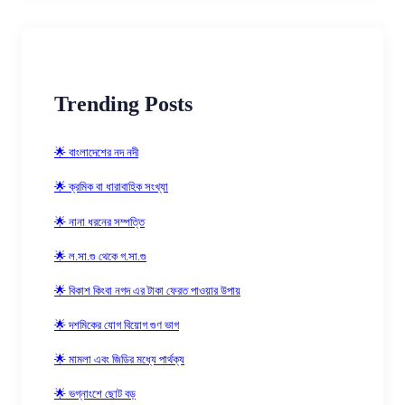
Trending Posts
🌟 বাংলাদেশের নদ নদী
🌟 ক্রমিক বা ধারাবাহিক সংখ্যা
🌟 নানা ধরনের সম্পত্তি
🌟 ল.সা.গু থেকে গ.সা.গু
🌟 বিকাশ কিংবা নগদ এর টাকা ফেরত পাওয়ার উপায়
🌟 দশমিকের যোগ বিয়োগ গুণ ভাগ
🌟 মামলা এবং জিডির মধ্যে পার্থক্য
🌟 ভগ্নাংশে ছোট বড়