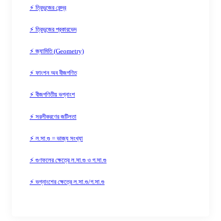
⚡ ত্রিভুজের কেন্দ্র
⚡ ত্রিভুজের প্রকারভেদ
⚡ জ্যামিতি (Geometry)
⚡ ফাংশন অব বীজগণিত
⚡ বীজগণিতীয় ভগ্নাংশ
⚡ সরলীকরণের জটিলতা
⚡ ল.সা.গু = ভাজ্য সংখ্যা
⚡ গুণফলের ক্ষেত্রে ল.সা.গু ও গ.সা.গু
⚡ ভগ্নাংশের ক্ষেত্রে ল.সা.গু/গ.সা.গু