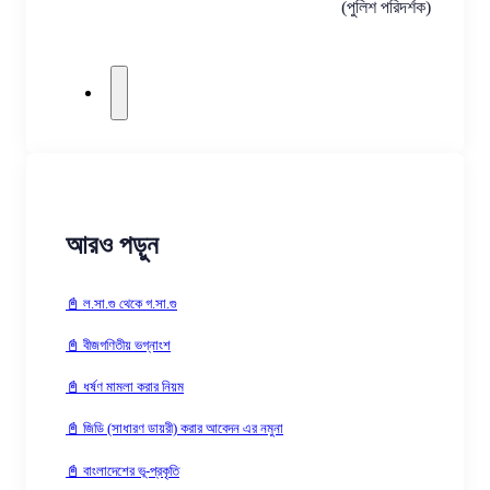
(পুলিশ পরিদর্শক)
আরও পড়ুন
📓 ল.সা.গু থেকে গ.সা.গু
📓 বীজগণিতীয় ভগ্নাংশ
📓 ধর্ষণ মামলা করার নিয়ম
📓 জিডি (সাধারণ ডায়রী) করার আবেদন এর নমুনা
📓 বাংলাদেশের ভূ-প্রকৃতি