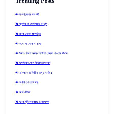
Trending Posts
🌟 বাংলাদেশের নদ নদী
🌟 ক্রমিক বা ধারাবাহিক সংখ্যা
🌟 নানা ধরনের সম্পত্তি
🌟 ল.সা.গু থেকে গ.সা.গু
🌟 বিকাশ কিংবা নগদ এর টাকা ফেরত পাওয়ার উপায়
🌟 দশমিকের যোগ বিয়োগ গুণ ভাগ
🌟 মামলা এবং জিডির মধ্যে পার্থক্য
🌟 ভগ্নাংশে ছোট বড়
🌟 মাটি পরীক্ষা
🌟 থানা পুলিশের কাজ ও কাঠামো