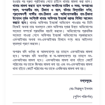
হওয়ার পর দ্রুত প্রতিকার পেতে চাইলে থানায় মামলা করা ভাল।
থানায় মামলা করতে হলে অপরাধ সংঘটনের তারিখ ও সময়, অপরাধের
স্থল, অপরাধীর নাম, ঠিকানা ও বয়স, ঘটনার বিস্তারিত বর্ণনা,
প্রত্যক্ষদর্শী সাক্ষীর নাম-ঠিকানা এবং অভিযোগকারীর নাম-ঠিকানা
উল্লেখ পূর্বক সংশ্লিষ্ট থানার অফিসার ইনচার্জ বরাবর লিখিত আবেদন
করতে হবে।
থানার অফিসার ইনচার্জ অভিযোগ পাওয়ার পর তিনি
নিজেই অথবা তার অধস্তন কোন অফিসার দ্বারা উক্ত অভিযোগের
সত্যতা সম্পর্কে প্রাথমিক যাচাই করবেন। অভিযোগের প্রাথমিক
সত্যতা পাওয়া গেলে অফিসার ইনচার্জ অভিযোগের প্রকারভেদে
এফআইআর অথবা নন-এফআইআর হিসাবে গণ্য করে আইনগত
ব্যবস্থা গ্রহণ করবেন।
অপরাধ যদি ধর্তব্য বা আমলযোগ্য হয় তাহলে এফআইআর মামলা
হবে। অপরাধ যদি অধর্তব্য বা অ-আমলযোগ্য হয় তাহলে নন-
এফআইআর মামলা হবে। এফআইআর মামলা থানা হইতে কোর্টে
পাঠানোর পর তাকে জিআর মামলা বলা হয় এবং নন-এফআইআর মামলা
থানা হইতে কোর্টে পাঠানোর পর তাকে এনজিআর মামলা বলা হয়।
তথ্যসূত্র-
মোঃ সিরাজুল ইসলাম
(পুলিশ পরিদর্শক)