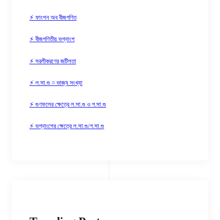
⚡ ফাংশন অব বীজগণিত
⚡ বীজগণিতীয় ভগ্নাংশ
⚡ সরলীকরণের জটিলতা
⚡ ল.সা.গু = ভাজ্য সংখ্যা
⚡ গুণফলের ক্ষেত্রে ল.সা.গু ও গ.সা.গু
⚡ ভগ্নাংশের ক্ষেত্রে ল.সা.গু/গ.সা.গু