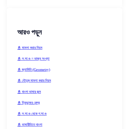
আরও পড়ুন
📓 মামলা করার নিয়ম
📓 ল.সা.গু = ভাজ্য সংখ্যা
📓 জ্যামিতি (Geometry)
📓 যৌতুক মামলা করার নিয়ম
📓 বাংলা ভাষার জন্ম
📓 ত্রিভুজের কেন্দ্র
📓 ল.সা.গু থেকে গ.সা.গু
📓 ভাষারীতিতে বাংলা