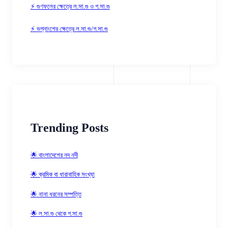
⚡ গুণফলের ক্ষেত্রে ল.সা.গু ও গ.সা.গু
⚡ ভগ্নাংশের ক্ষেত্রে ল.সা.গু/গ.সা.গু
Trending Posts
🌟 বাংলাদেশের নদ নদী
🌟 ক্রমিক বা ধারাবাহিক সংখ্যা
🌟 নানা ধরনের সম্পত্তি
🌟 ল.সা.গু থেকে গ.সা.গু