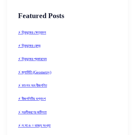
Featured Posts
⚡ ত্রিভুজের ক্ষেত্রফল
⚡ ত্রিভুজের কেন্দ্র
⚡ ত্রিভুজের প্রকারভেদ
⚡ জ্যামিতি (Geometry)
⚡ ফাংশন অব বীজগণিত
⚡ বীজগণিতীয় ভগ্নাংশ
⚡ সরলীকরণের জটিলতা
⚡ ল.সা.গু = ভাজ্য সংখ্যা