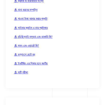
📓 ক্রমিক বা ধারাবাহিক সংখ্যা
📓 নানা ধরনের সম্পত্তি
📓 পাওনা টাকা আদায় করার পদ্ধতি
📓 সাইবার ক্রাইম ও তার প্রতিকার
📓 চুরি ছিন্তাই দস্যুতা এবং ডাকাতি কি?
📓 সমন এবং ওয়ারেন্ট কি?
📓 ভগ্নাংশে ছোট বড়
📓 ইভটিজিং এর শিকার হলে করণীয়
📓 মাটি পরীক্ষা