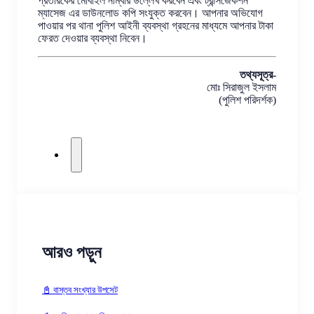
প্রতারকের মোবাইল নাম্বার উল্লেখ করবেন এবং ট্রান্সজেকশন
ম্যাসেজ এর ডাউনলোড কপি সংযুক্ত করবেন। আপনার অভিযোগ
পাওয়ার পর থানা পুলিশ আইনী ব্যবস্থা গ্রহনের মাধ্যমে আপনার টাকা
ফেরত দেওয়ার ব্যবস্থা নিবেন।
তথ্যসূত্র-
মোঃ সিরাজুল ইসলাম
(পুলিশ পরিদর্শক)
আরও পড়ুন
📓 বাস্তব সংখ্যার উপসেট