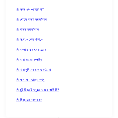
📓 সমন এবং ওয়ারেন্ট কি?
📓 যৌতুক মামলা করার নিয়ম
📓 মামলা করার নিয়ম
📓 ল.সা.গু থেকে গ.সা.গু
📓 বাংলা ভাষার শব্দ ভাণ্ডার
📓 নানা ধরনের সম্পত্তি
📓 থানা পুলিশের কাজ ও কাঠামো
📓 ল.সা.গু = ভাজ্য সংখ্যা
📓 চুরি ছিন্তাই দস্যুতা এবং ডাকাতি কি?
📓 ত্রিভুজের প্রকারভেদ