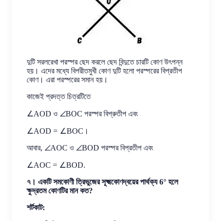
দুটি সরলরেখা পরস্পর ছেদ করলে ছেদ বিন্দুতে চারটি কোণ উৎপন্ন
হয়। এদের মধ্যে বিপরীতমুখী কোণ দুটি হলো পরস্পরের বিপ্রতীপ
কোণ। এরা পরস্পরের সমান হয়।
কাজেই প্রদত্ত চিত্রটিতে
∠AOD ও ∠BOC পরস্পর বিপ্রুতীপ এবং
∠AOD = ∠BOC।
আবার, ∠AOC ও ∠BOD পরস্পর বিপ্রতীপ এবং
∠AOC = ∠BOD.
৭। একটি সমকোণী ত্রিভুজের সূক্ষ্মকোণদ্বয়ের পার্থক্য 6° হলে
ক্ষুদ্রতম কোণটির মান কত?
শর্টকাট: