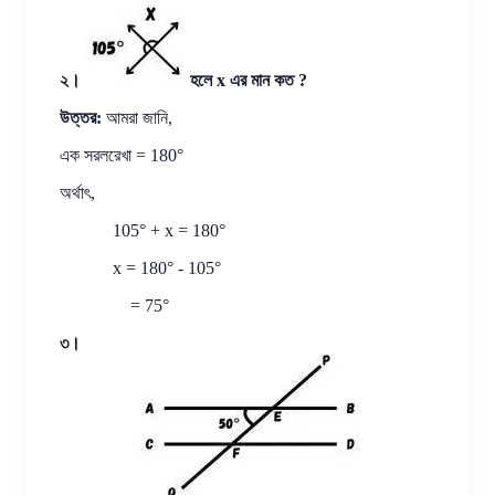
২।
হলে x এর মান কত ?
উত্তর:
আমরা জানি,
এক সরলরেখা = 180°
অর্থাৎ,
105° + x = 180°
x = 180° - 105°
= 75°
৩।