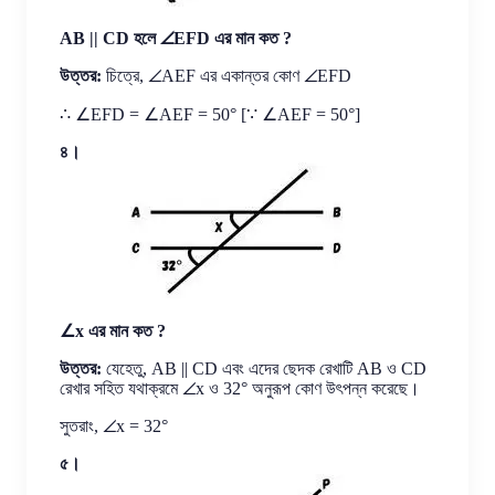
AB || CD হলে ∠EFD এর মান কত ?
উত্তর:
চিত্রে, ∠AEF এর একান্তর কোণ ∠EFD
∴ ∠EFD = ∠AEF = 50° [∵ ∠AEF = 50°]
৪।
∠x এর মান কত ?
উত্তর:
যেহেতু, AB || CD এবং এদের ছেদক রেখাটি AB ও CD
রেখার সহিত যথাক্রমে ∠x ও 32° অনুরূপ কোণ উৎপন্ন করেছে।
সুতরাং, ∠x = 32°
৫।