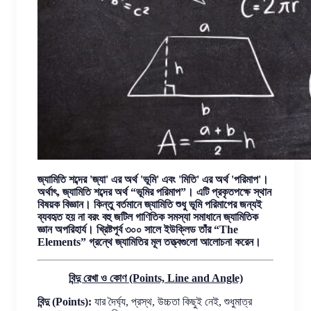
জ্যামিতি শব্দের 'জ্যা' এর অর্থ 'ভূমি' এবং 'মিতি' এর অর্থ 'পরিমাপ'।
অর্থাৎ, জ্যামিতি শব্দের অর্থ “ভূমির পরিমাপ”। এটি প্রকৃতপক্ষে স্থান
বিষয়ক বিজ্ঞান। কিন্তু বর্তমানে জ্যামিতি শুধু ভূমি পরিমাপের জন্যই
ব্যবহৃত হয় না বরং বহু জটিল গাণিতিক সমস্যা সমাধানে জ্যামিতিক
জ্ঞান অপরিহার্য। খ্রিষ্টপূর্ব ৩০০ সালে ইউক্লিড তাঁর “The
Elements” গ্রন্থে জ্যামিতির মূল তত্ত্বগুলো আলোচনা করেন।
বিন্দু রেখা ও কোণ (Points, Line and Angle)
বিন্দু (Points):
যার দৈর্ঘ্য, প্রস্থ, উচ্চতা কিছুই নেই, শুধুমাত্র