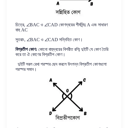
চিত্রে, ∠BAC ও ∠CAD কোণদ্বয়ের শীর্ষবিন্দু A এবং সাধারণ
বাহু AC
সুতরাং, ∠BAC ও ∠CAD সন্নিহিত কোণ।
বিপ্রতীপ কোণ:
কোনো বাহুদ্বয়ের বিপরীত রশ্মি দুইটি যে কোণ তৈরি
করে তা ঐ কোণের বিপ্রতীপ কোণ।
দুইটি সরল রেখা পরস্পর ছেদ করলে উৎপন্ন বিপ্রতীপ কোণগুলো
পরস্পর সমান।