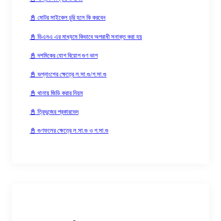
📓 মোটর সাইকেল চুরি হলে কি করবেন
📓 ডিএনএ এর মাধ্যমে কিভাবে অপরাধী সনাক্ত করা হয়
📓 দশমিকের যোগ বিয়োগ গুণ ভাগ
📓 ভগ্নাংশের ক্ষেত্রে ল.সা.গু/গ.সা.গু
📓 থানায় জিডি করার নিয়ম
📓 ত্রিভুজের প্রকারভেদ
📓 গুণফলের ক্ষেত্রে ল.সা.গু ও গ.সা.গু