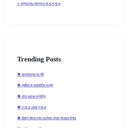
⚡ ভগ্নাংশের ক্ষেত্রে ল.সা.গু/গ.সা.গু
Trending Posts
🌟 বাংলাদেশের নদ নদী
🌟 ক্রমিক বা ধারাবাহিক সংখ্যা
🌟 নানা ধরনের সম্পত্তি
🌟 ল.সা.গু থেকে গ.সা.গু
🌟 বিকাশ কিংবা নগদ এর টাকা ফেরত পাওয়ার উপায়