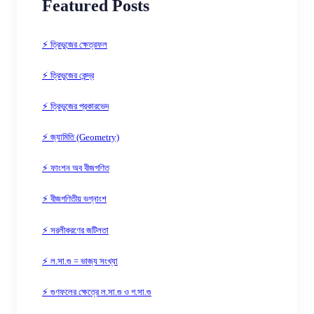
Featured Posts
⚡ ত্রিভুজের ক্ষেত্রফল
⚡ ত্রিভুজের কেন্দ্র
⚡ ত্রিভুজের প্রকারভেদ
⚡ জ্যামিতি (Geometry)
⚡ ফাংশন অব বীজগণিত
⚡ বীজগণিতীয় ভগ্নাংশ
⚡ সরলীকরণের জটিলতা
⚡ ল.সা.গু = ভাজ্য সংখ্যা
⚡ গুণফলের ক্ষেত্রে ল.সা.গু ও গ.সা.গু