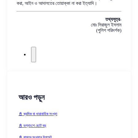
করা, আইন ও আদালতের তোয়াক্কা না করা ইত্যাদি।
তথ্যসূত্র-
মোঃ সিরাজুল ইসলাম
(পুলিশ পরিদর্শক)
আরও পড়ুন
📓 ক্রমিক বা ধারাবাহিক সংখ্যা
📓 ভগ্নাংশে ছোট বড়
📓 বাস্তব সংখ্যার উপসেট