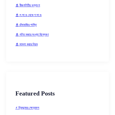
📓 বীজগণিতীয় ভগ্নাংশ
📓 ল.সা.গু থেকে গ.সা.গু
📓 চাঁদাবাজির শাস্তি
📓 গণিত মজার সংখ্যা বিশ্লেষণ
📓 মামলা করার নিয়ম
Featured Posts
⚡ ত্রিভুজের ক্ষেত্রফল