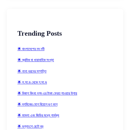
Trending Posts
🌟 বাংলাদেশের নদ নদী
🌟 ক্রমিক বা ধারাবাহিক সংখ্যা
🌟 নানা ধরনের সম্পত্তি
🌟 ল.সা.গু থেকে গ.সা.গু
🌟 বিকাশ কিংবা নগদ এর টাকা ফেরত পাওয়ার উপায়
🌟 দশমিকের যোগ বিয়োগ গুণ ভাগ
🌟 মামলা এবং জিডির মধ্যে পার্থক্য
🌟 ভগ্নাংশে ছোট বড়