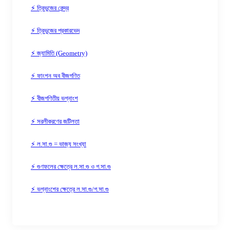
⚡ ত্রিভুজের কেন্দ্র
⚡ ত্রিভুজের প্রকারভেদ
⚡ জ্যামিতি (Geometry)
⚡ ফাংশন অব বীজগণিত
⚡ বীজগণিতীয় ভগ্নাংশ
⚡ সরলীকরণের জটিলতা
⚡ ল.সা.গু = ভাজ্য সংখ্যা
⚡ গুণফলের ক্ষেত্রে ল.সা.গু ও গ.সা.গু
⚡ ভগ্নাংশের ক্ষেত্রে ল.সা.গু/গ.সা.গু