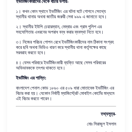
ইভটিজিংকারীদের থেকে বাঁচার উপায়-
১। কখন কোন স্থানে ইভটিজিং এর ঘটনা ঘটে গোপনে সেতথ্য
স্থানীয় থানায় অথবা জাতীয় জরুরী সেবা ৯৯৯ এ জানাতে হবে।
২। স্থানীয় ইউপি চেয়ারম্যান, মেম্বার এবং গ্রাম পুলিশ এর
সহযোগিতায় এধরনের অপরাধ বন্ধ করার ব্যবস্থা নিতে হবে।
৩। নিজের পরিচয় গোপন রেখে ইভটিজিংকারীদের নাম ঠিকানা সংগ্রহ
করে ছবি অথবা ভিডিও ধারণ করে স্থানীয় থানা কর্তৃপক্ষের কাছে
সরবরাহ করতে হবে।
৪। যেসব পরিবারে ইভটিজিংকারী ব্যক্তি আছে সেসব পরিবারের
অভিভাবককে তৎপর থাকতে হবে।
ইভটিজিং এর শাস্তি:
বাংলাদেশ পেনাল কোড ১৮৬০ এর ৫০৯ ধারা মোতাবেক ইভটিজিং এর
বিচার করা হয়। যেকোন নির্বাহী ম্যাজিস্ট্রেট মোবাইল কোর্টের মাধ্যমে
এই বিচার করতে পারেন।
তথ্যসূত্র-
মোঃ সিরাজুল ইসলাম