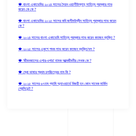
🍁 বাংলা একাডেমির ২০২৪ সালের সৈয়দ ওয়ালীউল্লাহ্‌ সাহিত্য পুরস্কার লাভ
করেন কে কে ?
🍁 বাংলা একাডেমির ২০২৫ সালের কবি জসীমউদ্‌দীন সাহিত্য পুরস্কার লাভ করেন
কে ?
🍁 ২০২৪ সালের বাংলা একাডেমি সাহিত্য পুরস্কার লাভ করেন কতজন ব্যক্তি ?
🍁 ২০২৫ সালের একুশে পদক লাভ করেন কতজন ব্যক্তি/দল ?
🍁 'জীবনজালের এপার-ওপার' নামক আত্মজীবনীর লেখক কে ?
🍁 ম্রো ভাষার প্রথম চলচ্চিত্রের নাম কি ?
🍁 ২০২৫ সালের ৬৭তম গ্যামি অ্যাওয়ার্ডে বিজয়ী হন কোন সাবেক মার্কিন
প্রেসিডেন্ট ?