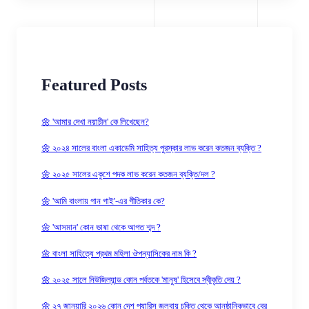
Featured Posts
🌼 'আমার দেখা নয়াচীন' কে লিখেছেন?
🌼 ২০২৪ সালের বাংলা একাডেমি সাহিত্য পুরস্কার লাভ করেন কতজন ব্যক্তি ?
🌼 ২০২৫ সালের একুশে পদক লাভ করেন কতজন ব্যক্তি/দল ?
🌼 'আমি বাংলায় গান গাই'-এর গীতিকার কে?
🌼 'আসমান' কোন ভাষা থেকে আগত শব্দ ?
🌼 বাংলা সাহিত্যে প্রথম মহিলা ঔপন্যাসিকের নাম কি ?
🌼 ২০২৫ সালে নিউজিল্যান্ড কোন পর্বতকে 'মানুষ' হিসেবে স্বীকৃতি দেয় ?
🌼 ২৭ জানুয়ারি ২০২৬ কোন দেশ প্যারিস জলবায়ু চুক্তি থেকে আনুষ্ঠানিকভাবে বের