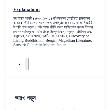
Explanation:
হরপ্রসাদ শাস্ত্রী (১৮৫৩-১৯৩১) পশ্চিমবঙ্গের নৈহাটিতে জন্মগ্রহণ 
করেন। তিনি ১৮৯৮ সালে মহামহোপাধ্যায় ও ১৯১১ সালে সিআইই 
উপাধি লাভ করেন। তাঁর অমর কীর্তি বাংলা সাহিত্যের প্রথম নিদর্শন 
চর্যাপদ আবিষ্কার। তাঁর রচিত উল্লেখযোগ্য গ্রন্থ- বাল্মীকির জয়, 
কাঞ্চন্মালা, বেণের মেয়ে, প্রাচীন বাংলার গৌরব, Discovery of 
Living Buddhism in Bengal, Magadhan Literature, 
Sanskrit Culture in Modern Indian.
আরও পড়ুন