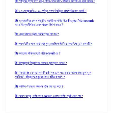
🌺 'মানুষের মৃত্যু হ'লে তবুও মানব থেকে যায়'- কবিতার অংশটি কে রচনা করেন ?
🌺 ২৩ ফেব্রুয়ারি ২০২৫ পর্যন্ত দেশে নিবন্ধিত রাজনৈতিক দল কতটি ?
🌺 যুক্তরাষ্ট্রের কোন প্রযুক্তি প্রতিষ্ঠান পানির নিচে Project Waterworth
নামে বিশ্বের দীর্ঘতম কেবল প্রকল্প নির্মাণ করবে ?
🌺 ম্রো ভাষার প্রথম চলচ্চিত্রের নাম কি ?
🌺 আলাউদ্দিন আল আজাদের ক্ষুদ্র জাতিগোষ্ঠী নিয়ে লেখা উপন্যাস কোনটি ?
🌺 ভারতের দিল্লির চতুর্থ নারী মুখ্যমন্ত্রী কে ?
🌺 ঈশ্বরচন্দ্র বিদ্যাসাগর কোথায় জন্মগ্রহণ করেন ?
🌺 'তোমারেই যেন ভালোবাসিয়াছি শত রূপে শত বার/জনমে জনমে যুগে যুগে
আনিবার'- রবীন্দ্রনাথ ঠাকুরের কোন কবিতার অংশ ?
🌺 জাতীয় ঐকমত্য কমিশন গঠন করা হয় কবে ?
🌺 'রাবণ-অনুজ, লক্ষি রাবণ-আত্মজে'-এখানে 'লক্ষি' শব্দটি কোন পদ ?