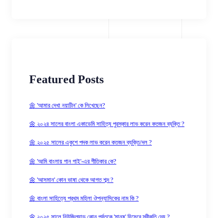
Featured Posts
🌼 'আমার দেখা নয়াচীন' কে লিখেছেন?
🌼 ২০২৪ সালের বাংলা একাডেমি সাহিত্য পুরস্কার লাভ করেন কতজন ব্যক্তি ?
🌼 ২০২৫ সালের একুশে পদক লাভ করেন কতজন ব্যক্তি/দল ?
🌼 'আমি বাংলায় গান গাই'-এর গীতিকার কে?
🌼 'আসমান' কোন ভাষা থেকে আগত শব্দ ?
🌼 বাংলা সাহিত্যে প্রথম মহিলা ঔপন্যাসিকের নাম কি ?
🌼 ২০২৫ সালে নিউজিল্যান্ড কোন পর্বতকে 'মানুষ' হিসেবে স্বীকৃতি দেয় ?