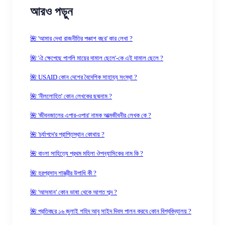
আরও পড়ুন
🌺 'আমার দেখা রাজনীতির পঞ্চাশ বছর' কার লেখা ?
🌺 'ঐ ক্ষেপেছে পাগলি মায়ের দামাল ছেলে'-কে এই দামাল ছেলে ?
🌺 USAID কোন দেশের বৈদেশিক সাহায্য সংস্থা ?
🌺 'নীললোহিত' কোন লেখকের ছদ্মনাম ?
🌺 'জীবনজালের এপার-ওপার' নামক আত্মজীবনীর লেখক কে ?
🌺 'চর্যাপদে'র প্রাপ্তিস্থান কোথায় ?
🌺 বাংলা সাহিত্যে প্রথম মহিলা ঔপন্যাসিকের নাম কি ?
🌺 হরপ্রসাদ শাস্ত্রীর উপাধি কী ?
🌺 'আসমান' কোন ভাষা থেকে আগত শব্দ ?
🌺 প্রতিবছর ১৬ জুলাই শহিদ আবু সাইদ দিবস পালন করবে কোন বিশ্ববিদ্যালয় ?