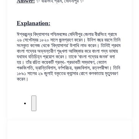
Answer:
✨ বীরসিংহ গ্রাম, মেদিনীপুর ✨
Explanation:
ঈশ্বরচন্দ্র বিদ্যাসাগর পশ্চিমবঙ্গের মেদিনীপুর জেলার বীরসিংহ গ্রামে 
২৬ সেপ্টেম্বর ১৮২০ সালে জন্মগ্রহণ করেন। উনিশ বছর বয়সে তিনি 
সংস্কৃত কলেজ থেকে 'বিদ্যাসাগর' উপাধি লাভ করেন। তিনিই প্রথম 
বাংলা গদ্যের অভ্যন্তরীণ শৃঙ্খলা আবিষ্কার করে বাংলা গদ্য ভাষায় 
যথাযথ যতিচিহ্ন প্রয়োগ করেন। তাকে 'বাংলা গদ্যের জনক' বলা 
হয়। তাঁর রচিত কয়েকটি গ্রন্থ- প্রভাবতী সম্ভাষণ, বেতাল 
পঞ্চবিংশতি, ভ্রান্তিবিলাস, বর্ণপরিচয়, ব্রজবিলাস, রত্নপরীক্ষা। তিনি 
১৮৯১ সালের ২৯ জুলাই যকৃতের ক্যান্সার রোগে কলকাতায় মৃত্যুবরণ 
করেন।