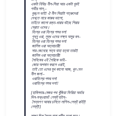
একটা নিবিড় নীল-সিয়া আর একটা খুবই
গভীর লাল,–
বুঝ্‌লে ভাই! ঐ নীল সিয়াটা শত্রুদের!
দেখ্‌তে নারে কারুর ভালো,
তাইতে কালো রক্ত-ধারার বইছে শিরায়
স্রোত ওদের।
হিংস্র ওরা হিংস্র পশুর দল!
গৃধ্নু ওরা, লুব্ধ ওদের লক্ষ্য অসুর বল–
হিংস্র ওরা হিংস্র পশুর দল!
জালিম ওরা অত্যাচারী!
সার জেনেছে সত্য যাহা হত্যা তারই!
জালিম ওরা অত্যাচারী!
সৈনিকের এই গৈরিকে ভাই–
জোর অপমান করলে ওরাই,
তাই তো ওদের মুখ কালো আজ, খুন যেন
নীল জল!–
ওরাহিংস্র পশুর দল!
ওরাহিংস্র পশুর দল!!
[হাবিলদার-মেজর পথ খুঁজিয়া ফিরিয়া অর্ডার
দিল-ফর্‌ওয়ার্ড! লেফ্‌ট্ হুইল্–
সৈন্যগণ আবার চলিতে লাগিল-লেফ্‌ট্ রাইট্!
লেফ্‌ট্!]
সাচ্চা ছিল সৈন্য যারা শহীদ হলো মরে।