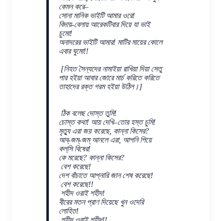
কেমন করে–
সোনা মানিক ভাইটি আমার ওরে!
বিদায়-বেলায় আরেকটিবার দিয়ে যা ভাই
চুমো!
অনাদরের ভাইটি আমার! মাটির মায়ের কোলে
এবার ঘুমো!!
[নিহত সৈন্যদের নামাইয়া রাখিয়া দিয়া সেতু
পার হইয়া আবার জোরে মার্চ করিতে করিতে
তাহাদের রক্ত গরম হইয়া উঠিল।]
ঠিক বলেছ দোস্ত তুমি!
চোস্ত কথা! আয় দেখি–তোর হস্ত চুমি!
মৃত্যু এরা জয় করেছে, কান্না কিসের?
আব্-জম্-জম্ আনলে এরা, আপনি পিয়ে
কল্‌সি বিষের!
কে মরেছে? কান্না কিসের?
বেশ করেছে!
দেশ বাঁচাতে আপ্‌নারি জান শেষ করেছে!
বেশ করেছে!!
শহীদ ওরাই শহীদ!
বীরের মতন প্রাণ দিয়েছে খুন ওদেরি
লোহিত!
শহীদ ওরাই শহীদ!!