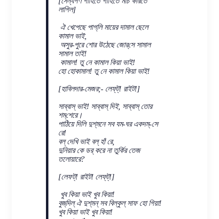
[সৈন্যগণ গাহিতে গাহিতে মার্চ করিতে
লাগিল]
ঐ খেপেছে পাগ্‌লি মায়ের দামাল ছেলে
কামাল ভাই,
অসুর-পুরে শোর উঠেছে জোর্‌সে সামাল
সামাল তাই!
কামাল! তু নে কামাল কিয়া ভাই!
হো হোকামাল! তু নে কামাল কিয়া ভাই!
[হাবিলদার-মেজর;- লেফ্‌ট্! রাইট!]
সাব্বাস্ ভাই! সাব্বাস্ দিই, সাব্বাস্ তোর
শম্‌শেরে।
পাঠিয়ে দিলি দুশ্‌মনে সব যম-ঘর একদম্‌-সে
রে!
বল্‌ দেখি ভাই বল্ হাঁ রে,
দুনিয়ার কে ডর্ করে না তুর্কির তেজ
তলোয়ারে?
[লেফট্! রাইট! লেফ্‌ট্!]
খুব কিয়া ভাই খুব কিয়া!
বুজ্‌দিল্ ঐ দুশ্‌মন্ সব বিল্‌কুল্ সাফ হো গিয়া!
খুব কিয়া ভাই খুব কিয়া!