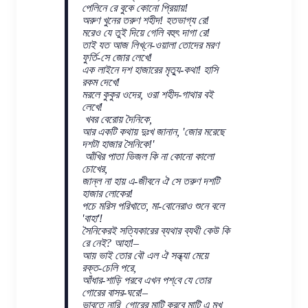
পেলিনে রে বুকে কোনো প্রিয়ায়!
অরুণ খুনের তরুণ শহীদ! হতভাগ্য রে!
মরেও যে তুই দিয়ে গেলি বহুৎ দাগা রে!
তাই যত আজ লিখ্‌নে-ওয়ালা তোদের মরণ
ফুর্তি-সে জোর লেখে!
এক লাইনে দশ হাজারের মৃত্যু-কথা! হাসি
রকম দেখে‍!
মরলে কুকুর ওদের, ওরা শহীদ-গাথার বই
লেখে!
খবর বেরোয় দৈনিকে,
আর একটি কথায় দুঃখ জানান, 'জোর মরেছে
দশটা হাজার সৈনিকে!'
আঁখির পাতা ভিজল কি না কোনো কালো
চোখের,
জান্‌ল না হায় এ-জীবনে ঐ সে তরুণ দশটি
হাজার লোকের!
পচে মরিস পরিখাতে, মা-বোনেরাও শুনে বলে
'বাহা'!
সৈনিকেরই সত্যিকারের ব্যথার ব্যথী কেউ কি
রে নেই? আহা!–
আয় ভাই তোর বৌ এল ঐ সন্ধ্যা মেয়ে
রক্ত-চেলি পরে,
আঁধার-শাড়ি পরবে এখন পশ্‌বে যে তোর
গোরের বাসর-ঘরে!–
ভাবতে নারি, গোরের মাটি করবে মাটি এ মুখ