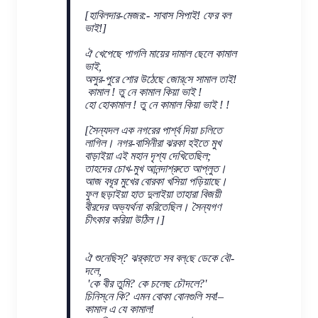
[হাবিলদার-মেজর:- সাবাস সিপাই! ফের বল
ভাই!]
ঐ খেপেছে পাগলি মায়ের দামাল ছেলে কামাল
ভাই,
অসুর-পুরে শোর উঠেছে জোর্‌সে সামাল তাই!
কামাল ! তু নে কামাল কিয়া ভাই !
হো হোকামাল ! তু নে কামাল কিয়া ভাই ! !
[সৈন্যদল এক নগরের পার্শ্ব দিয়া চলিতে
লাগিল। নগর-বাসিনীরা ঝরকা হইতে মুখ
বাড়াইয়া এই মহান দৃশ্য দেখিতেছিল;
তাহদের চোখ-মুখ আনন্দাশ্রুতে আপ্লুত।
আজ বধূর মুখের বোরকা খসিয়া পড়িয়াছে।
ফুল ছড়াইয়া হাত দুলাইয়া তাহারা বিজয়ী
বীরদের অভ্যর্থনা করিতেছিল। সৈন্যগণ
চীৎকার করিয়া উঠিল।]
ঐ শুনেছিস্‌? ঝর্‌কাতে সব বল্‌ছে ডেকে বৌ-
দলে,
'কে বীর তুমি? কে চলেছ চৌদলে?'
চিনিস্‌নে কি? এমন বোকা বোনগুলি সব!–
কামাল এ যে কামাল!