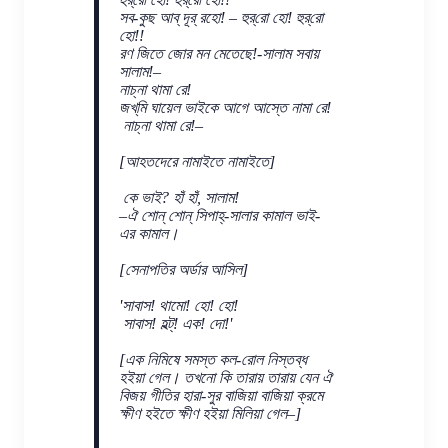
সব-কুছ আব্ দূর্ রহো! – হুর্‌রো হো! হুর্‌রো
হো!!
রণ জিতে জোর মন মেতেছে!-সালাম সবায়
সালাম!–
নাচ্‌না থামা রে!
জখ্‌মি ঘায়েল ভাইকে আগে আস্তে নামা রে!
নাচ্‌না থামা রে!–
[আহতদেরে নামাইতে নামাইতে]
কে ভাই? হাঁ হাঁ, সালাম!
–ঐ শোন্‌ শোন্‌ সিপাহ্‌-সালার কামাল ভাই-
এর কামাল।
[সেনাপতির অর্ডার আসিল]
'সাবাস! থামো! হো! হো!
সাবাস! হল্ট্! এক! দো!'
[এক নিমিষে সমস্ত কল-রোল নিস্তব্ধ
হইয়া গেল। তখনো কি তারায় তারায় যেন ঐ
বিজয় গীতির হারা-সুর বাজিয়া বাজিয়া ক্রমে
ক্ষীণ হইতে ক্ষীণ হইয়া মিলিয়া গেল–]