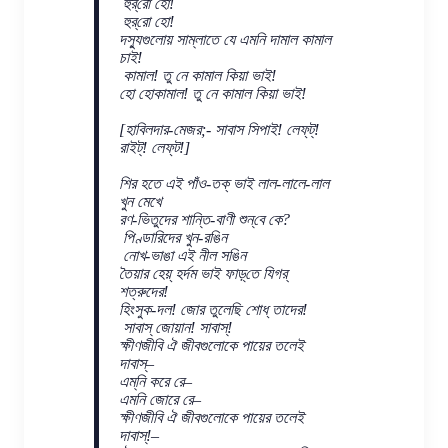
হুর্‌রো হো!
হুর্‌রো হো!
দস্যুগুলোয় সাম্‌লাতে যে এমনি দামাল কামাল
চাই!
কামাল! তু নে কামাল কিয়া ভাই!
হো হোকামাল! তু নে কামাল কিয়া ভাই!
[হাবিলদার-মেজর;- সাবাস সিপাই! লেফ্‌ট্!
রাইট্! লেফ্‌ট!]
শির হতে এই পাঁও-তক্ ভাই লাল-লালে-লাল
খুন মেখে
রণ-ভিতুদের শান্তি-বাণী শুন্‌বে কে?
পিণ্ডারিদের খুন-রঙিন
নোখ-ভাঙা এই নীল সঙিন
তৈয়ার হেয়্ হর্দম ভাই ফাড়্‌তে যিগর্
শত্রুদের!
হিংসুক-দল! জোর তুলেছি শোধ্ তাদের!
সাবাস্ জোয়ান! সাবাস্!
ক্ষীণজীবি ঐ জীবগুলোকে পায়ের তলেই
দাবাস্–
এম্‌নি করে রে–
এমনি জোরে রে–
ক্ষীণজীবি ঐ জীবগুলোকে পায়ের তলেই
দাবাস্!–