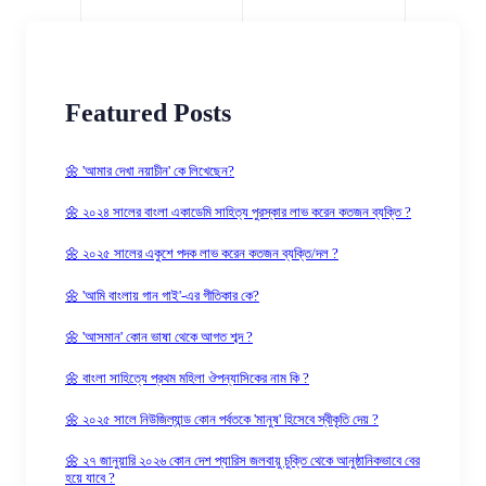
Featured Posts
🌼 'আমার দেখা নয়াচীন' কে লিখেছেন?
🌼 ২০২৪ সালের বাংলা একাডেমি সাহিত্য পুরস্কার লাভ করেন কতজন ব্যক্তি ?
🌼 ২০২৫ সালের একুশে পদক লাভ করেন কতজন ব্যক্তি/দল ?
🌼 'আমি বাংলায় গান গাই'-এর গীতিকার কে?
🌼 'আসমান' কোন ভাষা থেকে আগত শব্দ ?
🌼 বাংলা সাহিত্যে প্রথম মহিলা ঔপন্যাসিকের নাম কি ?
🌼 ২০২৫ সালে নিউজিল্যান্ড কোন পর্বতকে 'মানুষ' হিসেবে স্বীকৃতি দেয় ?
🌼 ২৭ জানুয়ারি ২০২৬ কোন দেশ প্যারিস জলবায়ু চুক্তি থেকে আনুষ্ঠানিকভাবে বের
হয়ে যাবে ?