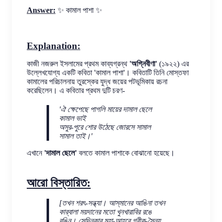
Answer:
✨ কামাল পাশা ✨
Explanation:
কাজী নজরুল ইসলামের প্রথম কাব্যগ্রন্থ 
'অগ্নিবীণা'
 (১৯২২) এর 
উল্লেখযোগ্য একটি কবিতা 'কামাল পাশা'। কবিতাটি তিনি মোস্তফা 
কামালের পরিচালনায় তুরস্কের যুদ্ধ জয়ের পটভূমিকায় রচনা 
করেছিলেন। এ কবিতার প্রথম দুটি চরণ-
'ঐ ক্ষেপেছে পাগলি মায়ের দামাল ছেলে
কামাল ভাই
অসুর-পুরে শোর উঠেছে জোরসে সামাল
সামাল তাই।'
এখানে 
'দামাল ছেলে'
 বলতে কামাল পাশাকে বোঝানো হয়েছে।
আরো বিস্তারিত:
[তখন শরৎ-সন্ধ্যা। আস্‌মানের আঙিনা তখন
কার্‌বালা ময়দানের মতো খুনখারাবির রঙে
রঙিন। সেদিনকার মহা-আহবে গ্রীক-সৈন্য