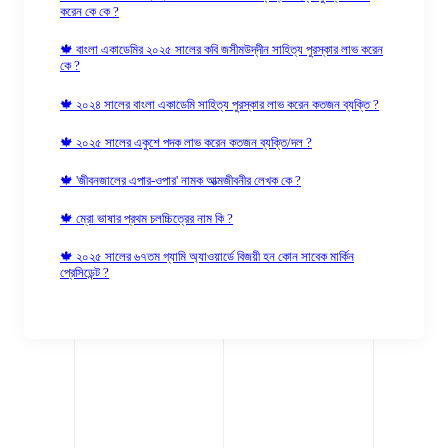
করেন কে কে ?
🍁 বাংলা একাডেমির ২০২৫ সালের কবি জসীমউদ্‌দীন সাহিত্য পুরস্কার লাভ করেন
কে ?
🍁 ২০২৪ সালের বাংলা একাডেমি সাহিত্য পুরস্কার লাভ করেন কতজন ব্যক্তি ?
🍁 ২০২৫ সালের একুশে পদক লাভ করেন কতজন ব্যক্তি/দল ?
🍁 'জীবনজালের এপার-ওপার' নামক আত্মজীবনীর লেখক কে ?
🍁 ম্রো ভাষার প্রথম চলচ্চিত্রের নাম কি ?
🍁 ২০২৫ সালের ৬৭তম গ্যামি অ্যাওয়ার্ডে বিজয়ী হন কোন সাবেক মার্কিন
প্রেসিডেন্ট ?