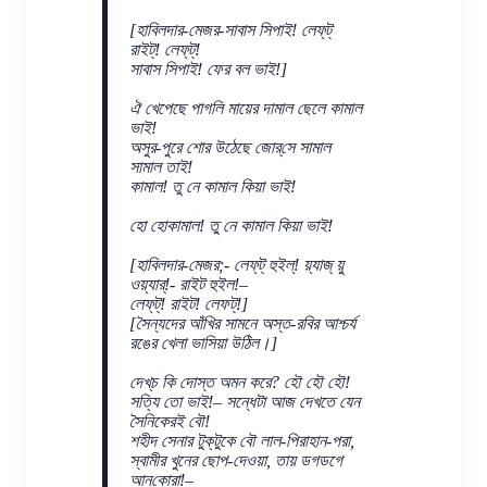
[হাবিলদার-মেজর-সাবাস সিপাই! লেফ্‌ট্
রাইট্! লেফ্‌ট্!
সাবাস সিপাই! ফের বল ভাই!]
ঐ খেপেছে পাগলি মায়ের দামাল ছেলে কামাল
ভাই!
অসুর-পুরে শোর উঠেছে জোর্‌সে সামাল
সামাল তাই!
কামাল! তু নে কামাল কিয়া ভাই!
হো হোকামাল! তু নে কামাল কিয়া ভাই!
[হাবিলদার-মেজর;- লেফ্‌ট্ হুইল্! য়্যাজ্‌ য়ু
ওয়্যার্!- রাইট হুইল!–
লেফ্‌ট্! রাইট! লেফট্‌!]
[সৈন্যদের আঁখির সামনে অস্ত-রবির আশ্চর্য
রঙের খেলা ভাসিয়া উঠিল।]
দেখ্‌চ কি দোস্ত অমন করে? হৌ হৌ হৌ!
সত্যি তো ভাই!– সন্ধেটা আজ দেখতে যেন
সৈনিকেরই বৌ!
শহীদ সেনার টুক্‌টুকে বৌ লাল-পিরাহান-পরা,
স্বামীর খুনের ছোপ-দেওয়া, তায় ডগডগে
আন্‌কোরা!–