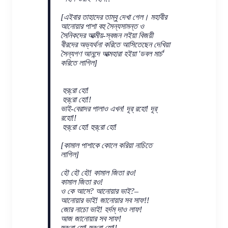
[এইবার তাহাদের তাম্বু দেখা গেল। মহাবীর
আনোয়ার পাশা বহু সৈন্যসামন্ত ও
সৈনিকদের আত্মীয়-স্বজন লইয়া বিজয়ী
বীরদের অভ্যর্থনা করিতে আসিতেছেন দেখিয়া
সৈন্যগণ আনন্দে আত্মহারা হইয়া 'ডবল মার্চ'
করিতে লাগিল]
হুর্‌রো হো!
হু‌র্‌রো হো!!
ভাই-বেরাদর পালাও এখন! দূর্ রহো! দূর্
রহো!!
হুর্‌রো হো! হুর্‌রো হো!
[কামাল পাশাকে কোলে করিয়া নাচিতে
লাগিল]
হৌ হৌ হৌ! কামাল জিতা রও!
কামাল জিতা রও!
ও কে আসে? আনোয়ার ভাই?–
আনোয়ার ভাই! জানোয়ার সব সাফ!!
জোর নাচো ভাই! হর্দম্ দাও লাফ!
আজ জানোয়ার সব সাফ!
হুর্‌রো হো! হুর্‌রো হো!!