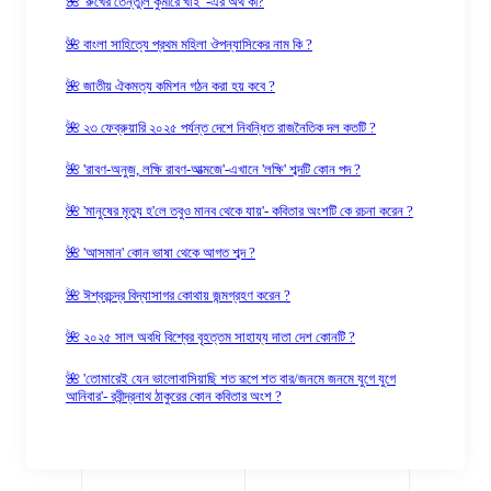
🌺 'রুখের তেন্তুলি কুমীরে খাই' -এর অর্থ কী?
🌺 বাংলা সাহিত্যে প্রথম মহিলা ঔপন্যাসিকের নাম কি ?
🌺 জাতীয় ঐকমত্য কমিশন গঠন করা হয় কবে ?
🌺 ২৩ ফেব্রুয়ারি ২০২৫ পর্যন্ত দেশে নিবন্ধিত রাজনৈতিক দল কতটি ?
🌺 'রাবণ-অনুজ, লক্ষি রাবণ-আত্মজে'-এখানে 'লক্ষি' শব্দটি কোন পদ ?
🌺 'মানুষের মৃত্যু হ'লে তবুও মানব থেকে যায়'- কবিতার অংশটি কে রচনা করেন ?
🌺 'আসমান' কোন ভাষা থেকে আগত শব্দ ?
🌺 ঈশ্বরচন্দ্র বিদ্যাসাগর কোথায় জন্মগ্রহণ করেন ?
🌺 ২০২৫ সাল অবধি বিশ্বের বৃহত্তম সাহায্য দাতা দেশ কোনটি ?
🌺 'তোমারেই যেন ভালোবাসিয়াছি শত রূপে শত বার/জনমে জনমে যুগে যুগে
আনিবার'- রবীন্দ্রনাথ ঠাকুরের কোন কবিতার অংশ ?