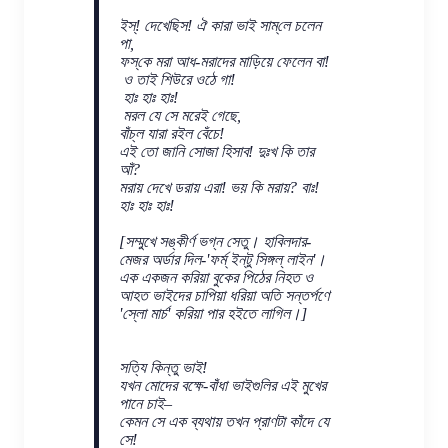
ইস্! দেখেছিস! ঐ কারা ভাই সাম্‌লে চলেন
পা,
ফস্‌কে মরা আধ-মরাদের মাড়িয়ে ফেলেন বা!
ও তাই শিউরে ওঠে গা!
হাঃ হাঃ হাঃ!
মরল যে সে মরেই গেছে,
বাঁচ্‌ল যারা রইল বেঁচে!
এই তো জানি সোজা হিসাব! দুঃখ কি তার
আঁ?
মরায় দেখে ডরায় এরা! ভয় কি মরায়? বাঃ!
হাঃ হাঃ হাঃ!
[সম্মুখে সঙ্কীর্ণ ভগ্ন সেতু। হাবিলদার-
মেজর অর্ডার দিল-'ফর্ম্ ইন্‌টু সিঙ্গল্‌ লাইন'।
এক একজন করিয়া বুকের পিঠের নিহত ও
আহত ভাইদের চাপিয়া ধরিয়া অতি সন্তর্পণে
'স্লো মার্চ' করিয়া পার হইতে লাগিল।]
সত্যি কিন্তু ভাই!
যখন মোদের বক্ষে-বাঁধা ভাইগুলির এই মুখের
পানে চাই–
কেমন সে এক ব্যথায় তখন প্রাণটা কাঁদে যে
সে!