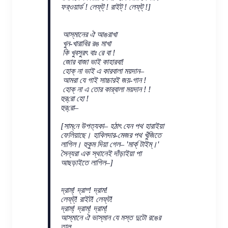
ফর্‌ওয়ার্ড ! লেফ্‌ট্ ! রাইট্ ! লেফ্‌ট্ !]
আস্‌মানের ঐ আঙরাখা
খুন-খারাবির রঙ মাখা
কি খুবসুরৎ বাঃ রে বা !
জোর বাজা ভাই কাহারবা!
হোক্ না ভাই এ কারবালা ময়দান–
আমরা যে গাই সাচ্চারই জয়-গান !
হোক্ না এ তোর কার্‌বালা ময়দান ! !
হুর্‌রো হো !
হুর্‌রো–
[সাম্‌নে উপত্যকা– হঠাৎ যেন পথ হারাইয়া
ফেলিয়াছে। হাবিলদার-মেজর পথ খুঁজিতে
লাগিল। হুকুম দিয়া গেল– 'মার্ক্ টাইম্।'
সৈন্যরা এক স্থানেই দাঁড়াইয়া পা
আছড়াইতে লাগিল–]
দ্রাম্‌! দ্রাম্‍! দ্রাম!
লেফ্‌ট্! রাইট! লেফ্‌ট!
দ্রাম্‌! দ্রাম্! দ্রাম্!
আস্‌মানে ঐ ভাস্‌মান যে মস্ত দুটো রঙের
তাল,