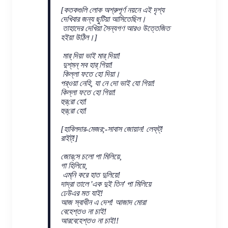
[কতকগুলি লোক অশ্রুপূর্ণ নয়নে এই দৃশ্য
দেখিবার জন্য ছুটিয়া আসিতেছিল।
তাহাদের দেখিয়া সৈন্যগণ আরও উত্তেজিত
হইয়া উঠিল।]
মার্ দিয়া ভাই মার্ দিয়া!
দুশ্‌মন্ সব হার্ গিয়া!
কিল্লা ফতে হো দিয়া।
পর্‌ওয়া নেহি, যা নে দো ভাই যো গিয়া!
কিল্লা ফতে হো গিয়া!
হুর্‌রো হো!
হুর্‌রো হো!
[হাবিলদার-মেজর;-সাবাস জোয়ান! লেফ্‌ট্!
রাইট্!]
জোর্‌সে চলো পা মিলিয়ে,
গা হিলিয়ে,
এম্‌নি করে হাত দুলিয়ে!
দাদ্‌রা তালে 'এক দুই তিন' পা মিলিয়ে
ঢেউএর মত যাই!
আজ স্বাধীন এ দেশ! আজাদ মোরা
বেহেশ্‌তও না চাই!
আরবেহেশ্‌তও না চাই!!