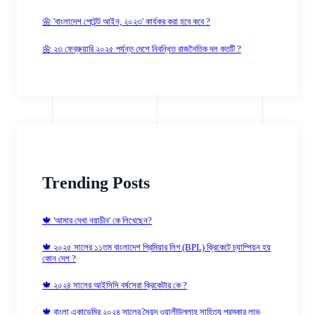
🌼 'বাংলাদেশ পেটেন্ট আইন, ২০২৩' কার্যকর করা হবে কবে ?
🌼 ২৩ ফেব্রুয়ারি ২০২৫ পর্যন্ত দেশে নিবন্ধিত রাজনৈতিক দল কতটি ?
Trending Posts
🍁 'আমার দেখা নয়াচীন' কে লিখেছেন?
🍁 ২০২৫ সালের ১১তম বাংলাদেশ প্রিমিয়ার লিগ (BPL) ক্রিকেটে চ্যাম্পিয়ন হয়
কোন দেশ ?
🍁 ২০২৪ সালের আইসিসি বর্ষসেরা ক্রিকেটার কে ?
🍁 বাংলা একাডেমির ২০২৪ সালের সৈয়দ ওয়ালীউল্লাহ্‌ সাহিত্য পুরস্কার লাভ