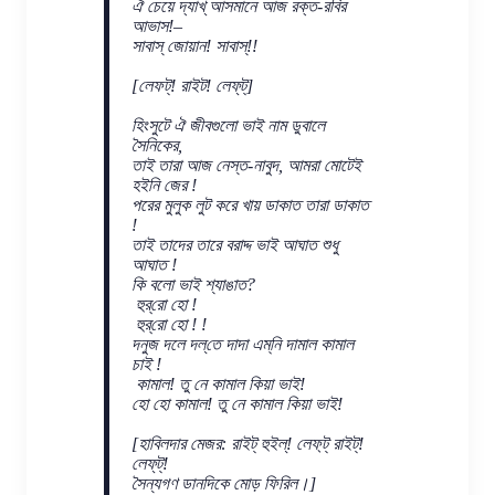
ঐ চেয়ে দ্যাখ্ আসমানে আজ রক্ত-রবির
আভাস!–
সাবাস্ জোয়ান! সাবাস্!!
[লেফট্! রাইট! লেফ্‌ট্]
হিংসুটে ঐ জীবগুলো ভাই নাম ডুবালে
সৈনিকের,
তাই তারা আজ নেস্ত-নাবুদ, আমরা মোটেই
হইনি জের !
পরের মুলুক লুট করে খায় ডাকাত তারা ডাকাত
!
তাই তাদের তারে বরাদ্দ ভাই আঘাত শুধু
আঘাত !
কি বলো ভাই শ্যাঙাত?
হুর্‌রো হো !
হুর্‌রো হো ! !
দনুজ দলে দল্‌তে দাদা এম্‌নি দামাল কামাল
চাই !
কামাল! তু নে কামাল কিয়া ভাই!
হো হো কামাল! তু নে কামাল কিয়া ভাই!
[হাবিলদার মেজর: রাইট্ হুইল্! লেফ‌্ট্ রাইট্!
লেফ্‌ট্!
সৈন্যগণ ডানদিকে মোড় ফিরিল।]