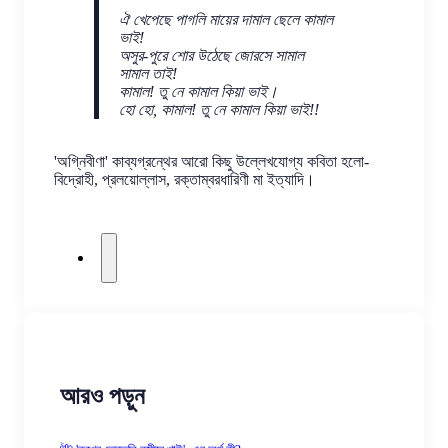
ঐ খেপেছে পাগলি মায়ের দামাল ছেলে কামাল
ভাই!
অসুর-পুরে শোর উঠেছে জোরসে সামাল
সামাল তাই!
কামাল! তু নে কামাল কিয়া ভাই।
হো হো, কামাল! তু নে কামাল কিয়া ভাই!!
'অগ্নিবীণা' কাব্যগ্রন্থের আরো কিছু উল্লেখযোগ্য কবিতা হলো- 
বিদ্রোহী, প্রলয়োল্লাস, রক্তাম্বরধারিণী মা ইত্যাদি।
আরও পড়ুন