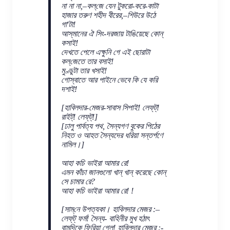
না না না,–কল্‌জে যেন টুকরো-করে-কাটা
হাজার তরুণ শহীদ বীরের,–শিউরে উঠে
গা'টা!
আস্‌মানের ঐ সিং-দরজায় টাঙিয়েছে কোন্
কসাই!
দেখতে পেলে এক্ষুনি গে এই ছোরাটা
কল্‌জেতে তার বসাই!
মুণ্ডুটা তার খসাই!
গোস্বাতে আর পাইনে ভেবে কি যে করি
দশাই!
[হাবিলদার-মেজর-সাবাস সিপাই! লেফ্‌ট্!
রাইট্! লেফ্‌ট্!]
[ঢালু পার্বত্য পথ, সৈন্যগণ বুকের পিঠের
নিহত ও আহত সৈন্যদের ধরিয়া সন্তর্পণে
নামিল।]
আহা কচি ভাইরা আমার রে!
এমন কাঁচা জানগুলো খান্‌ খান্‌ করেছে কোন্‌
সে চামার রে?
আহা কচি ভাইরা আমার রে! !
[সাম্‌নে উপত্যকা। হাবিলদার মেজর :–
লেফ্‌ট্ ফর্ম! সৈন্য- বাহিনীর মুখ হঠাৎ
বামদিকে ফিরিয়া গেল! হাবিলদার মেজর :-