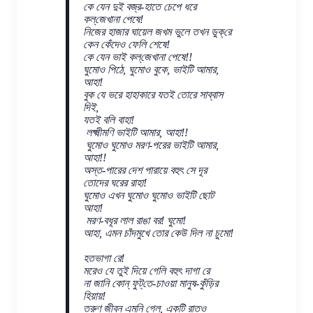
কে যেন দুই বজ্র-হাতে চেপে ধরে
কল্‌জেখানা পেষে!
নিজের হাজার ঘায়েল জখম ভুলে তখন ডুক্‌রে
কেন কেঁদেও ফেলি শেষে!
কে যেন ভাই কল্‌জেখানা পেষে!!
ঘুমোও পিঠে, ঘুমোও বুকে, ভাইটি আমার,
আহা!
বুক যে ভরে হাহাকারে যতই তোরে সাব্বাস
দিই,
যতই বলি বাহা!
লক্ষ্মীমণি ভাইটি আমার, আহা!!
ঘুমোও ঘুমোও মরণ-পরের ভাইটি আমার,
আহা!!
অস্ত-পারের দেশ পারায়ে বহুৎ সে দূর
তোদের ঘরের রাহা!
ঘুমোও এখন ঘুমোও ঘুমোও ভাইটি ছোট
আহা!
মরণ-বধূর লাল রাঙা বর! ঘুমো!
আহা, এমন চাঁদমুখে তোর কেউ দিল না চুমো!
হতভাগা রে!
মরেও যে তুই দিয়ে গেলি বহুৎ দাগা রে
না জানি কোন্ ফুট্‌তে-চাওয়া মানুষ-কুঁড়ির
হিয়ায়!
তরুণ জীবন এম্‌নি গেল, একটি রাতও