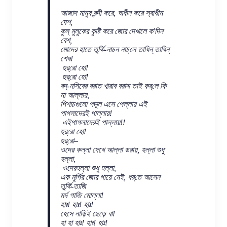
আজাদ মানুষ বন্দী করে, অধীন করে স্বাধীন
দেশ,
কুল্ মুলুকের কুষ্টি করে জোর দেখালে ক'দিন
বেশ,
মোদের হাতে তুর্কি-নাচন নাচ্‌লে তাধিন্ তাধিন্
শেষ!
হুর্‌রো হো!
হুর্‌রো হো!
বদ্‌-নসিবের বরাত খারাব বরাদ্দ তাই কর্‌লে কি
না আল্লায়,
পিশাচগুলো পড়্‌ল এসে পেল্লায় এই
পাগলাদেরই পাল্লায়!
এইপাগলাদেরই পাল্লায়!!
হুর্‌রো হো!
হুর্‌রো–
ওদের কল্লা দেখে আল্লা ডরায়, হল্লা শুধু
হল্লা,
ওদেরহল্লা শুধু হল্লা,
এক মুর্গির জোর গায়ে নেই, ধর্‌তে আসেন
তুর্কি-তাজি
মর্দ গাজি মোল্লা!
হাঃ! হাঃ! হাঃ!
হেসে নাড়িই ছেড়ে বা!
হা হা হাঃ! হাঃ! হাঃ!