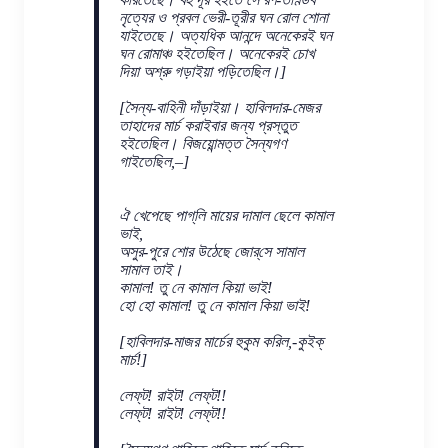
নৃত্যের ও প্রবল ভেরী-তূরীর ঘন রোল শোনা
যাইতেছে। অত্যধিক আনন্দে অনেকেরই ঘন
ঘন রোমাঞ্চ হইতেছিল। অনেকেরই চোখ
দিয়া অশ্রু গড়াইয়া পড়িতেছিল।]
[সৈন্য-বাহিনী দাঁড়াইয়া। হাবিলদার-মেজর
তাহাদের মার্চ করাইবার জন্য প্রস্তুত
হইতেছিল। বিজয়োন্মত্ত সৈন্যগণ
গাইতেছিল,–]
ঐ খেপেছে পাগ্‌লি মায়ের দামাল ছেলে কামাল
ভাই,
অসুর-পুরে শোর উঠেছে জোর্‌সে সামাল
সামাল তাই।
কামাল! তু নে কামাল কিয়া ভাই!
হো হো কামাল! তু নে কামাল কিয়া ভাই!
[হাবিলদার-মাজর মার্চের হুকুম করিল,-কুইক্
মার্চ!]
লেফ্‌ট! রাইট! লেফ্‌ট!!
লেফ্‌ট! রাইট! লেফ্‌ট!!