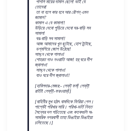
পাগলি মায়ের দামাল ছেলে! ভাই যে
তোদের!
তা না হলে কার হবে আর রৌশন্ এমন
জামাল?
কামাল এ যে কামাল!!
উড়িয়ে দেবো পুড়িয়ে দেবো ঘর-বাড়ি সব
সামাল!
ঘর-বাড়ি সব সামাল!!
আজ আমাদের খুন ছুটেছে, হোশ টুটেছে,
ডগ্‌মগিয়ে জোশ উঠেছে!
সাম্‌নে থেকে পালাও!
শোহরত দাও নওরাতি আজ! হর্‌ ঘরে দীপ
জ্বালাও!
সাম্‌নে থেকে পালাও!
যাও ঘরে দীপ জ্বালাও!!
[হাবিলদার-মেজর:- লেফ্‌ট্ ফর্ম্! লেফ্‌ট্!
রাইট! লেফ্‌ট্!-ফরওয়ার্ড্!]
[বাহিনীর মুখ হঠাৎ বামদিকে ফিরিয়া গেল।
পার্শ্বেই পরিখার সারি। পরিখা-ভর্তি নিহত
সৈন্যের দল পচিতেছে এবং কতকগুলি অ-
সামরিক নগরবাসী তাহা ডিঙাইয়া ডিঙাইয়া
চলিতেছে।]