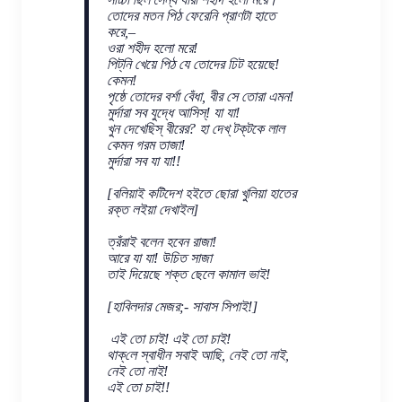
তোদের মতন পিঠ ফেরেনি প্রাণটা হাতে
করে,–
ওরা শহীদ হলো মরে!
পিট্‌নি খেয়ে পিঠ যে তোদের ঢিট হয়েছে!
কেমন!
পৃষ্ঠে তোদের বর্শা বেঁধা, বীর সে তোরা এমন!
মুর্দারা সব যুদ্ধে আসিস্‌! যা যা!
খুন দেখেছিস্ বীরের? হা দেখ্ টক্‌টকে লাল
কেমন গরম তাজা!
মুর্দারা সব যা যা!!
[বলিয়াই কটিদেশ হইতে ছোরা খুলিয়া হাতের
রক্ত লইয়া দেখাইল]
ত্রঁরাই বলেন হবেন রাজা!
আরে যা যা! উচিত সাজা
তাই দিয়েছে শক্ত ছেলে কামাল ভাই!
[হাবিলদার মেজর;- সাবাস সিপাই!]
এই তো চাই! এই তো চাই!
থাক্‌লে স্বাধীন সবাই আছি, নেই তো নাই,
নেই তো নাই!
এই তো চাই!!