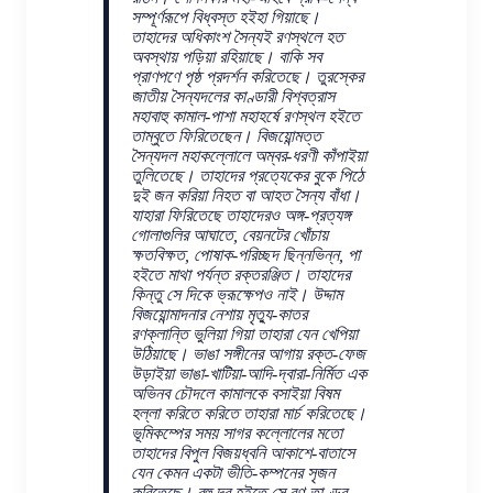
সম্পূর্ণরূপে বিধ্বস্ত হইহা গিয়াছে।
তাহাদের অধিকাংশ সৈন্যই রণস্থলে হত
অবস্থায় পড়িয়া রহিয়াছে। বাকি সব
প্রাণপণে পৃষ্ঠ প্রদর্শন করিতেছে। তুরস্কের
জাতীয় সৈন্যদলের কাণ্ডারী বিশ্বত্রাস
মহাবাহু কামাল-পাশা মহাহর্ষে রণস্থল হইতে
তাম্বুতে ফিরিতেছেন। বিজয়োন্মত্ত
সৈন্যদল মহাকল্লোলে অম্বর-ধরণী কাঁপাইয়া
তুলিতেছে। তাহাদের প্রত্যেকের বুকে পিঠে
দুই জন করিয়া নিহত বা আহত সৈন্য বাঁধা।
যাহারা ফিরিতেছে তাহাদেরও অঙ্গ-প্রত্যঙ্গ
গোলাগুলির আঘাতে, বেয়নটের খোঁচায়
ক্ষতবিক্ষত, পোষাক-পরিচ্ছদ ছিন্নভিন্ন, পা
হইতে মাথা পর্যন্ত রক্তরঞ্জিত। তাহাদের
কিন্তু সে দিকে ভ্রূক্ষেপও নাই। উদ্দাম
বিজয়োন্মাদনার নেশায় মৃত্যু-কাতর
রণক্লান্তি ভুলিয়া গিয়া তাহারা যেন খেপিয়া
উঠিয়াছে। ভাঙা সঙ্গীনের আগায় রক্ত-ফেজ
উড়াইয়া ভাঙা-খাটিয়া-আদি-দ্বারা-নির্মিত এক
অভিনব চৌদলে কামালকে বসাইয়া বিষম
হল্লা করিতে করিতে তাহারা মার্চ করিতেছে।
ভূমিকম্পের সময় সাগর কল্লোলের মতো
তাহাদের বিপুল বিজয়ধ্বনি আকাশে-বাতাসে
যেন কেমন একটা ভীতি-কম্পনের সৃজন
করিতেছে। বহু দূর হইতে সে রণ-তাণ্ডব