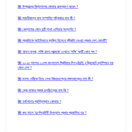
🌺 ঈশ্বরচন্দ্র বিদ্যাসাগর কোথায় জন্মগ্রহণ করেন ?
🌺 সজনীকান্ত দাস সম্পাদিত পত্রিকার নাম কী ?
🌺 কেন্তমের কোন দুটি শাখা এশিয়ার অন্তর্গত ?
🌺 প্রকৃতিকে আইনিভাবে ব্যক্তি হিসেবে স্বীকৃতি দেওয়া প্রথম দেশ কোনটি?
🌺 'রাবণ-অনুজ, লক্ষি রাবণ-আত্মজে'-এখানে 'লক্ষি' শব্দটি কোন পদ ?
🌺 ২০২৫ সালের ১১তম বাংলাদেশ প্রিমিয়ার লিগ (BPL) ক্রিকেটে চ্যাম্পিয়ন হয়
কোন দেশ ?
🌺 মনসা দেবীকে নিয়ে লেখা বিজয়গুপ্তের মঙ্গলকাব্যের নাম কী ?
🌺 ম্রো ভাষার প্রথম চলচ্চিত্রের নাম কি ?
🌺 'চর্যাপদে'র প্রাপ্তিস্থান কোথায় ?
🌺 কত সালে 'দুর্গেশনন্দিনী' উপন্যাস প্রথম প্রকাশিত হয় ?