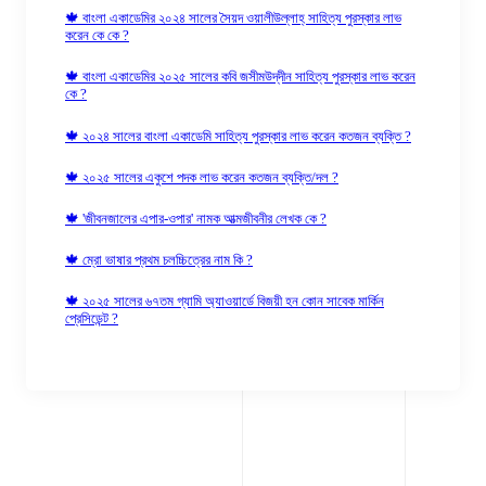
🍁 বাংলা একাডেমির ২০২৪ সালের সৈয়দ ওয়ালীউল্লাহ্‌ সাহিত্য পুরস্কার লাভ
করেন কে কে ?
🍁 বাংলা একাডেমির ২০২৫ সালের কবি জসীমউদ্‌দীন সাহিত্য পুরস্কার লাভ করেন
কে ?
🍁 ২০২৪ সালের বাংলা একাডেমি সাহিত্য পুরস্কার লাভ করেন কতজন ব্যক্তি ?
🍁 ২০২৫ সালের একুশে পদক লাভ করেন কতজন ব্যক্তি/দল ?
🍁 'জীবনজালের এপার-ওপার' নামক আত্মজীবনীর লেখক কে ?
🍁 ম্রো ভাষার প্রথম চলচ্চিত্রের নাম কি ?
🍁 ২০২৫ সালের ৬৭তম গ্যামি অ্যাওয়ার্ডে বিজয়ী হন কোন সাবেক মার্কিন
প্রেসিডেন্ট ?