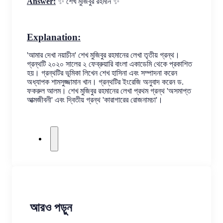
Answer:
✨ শেখ মুজিবুর রহমান ✨
Explanation:
'আমার দেখা নয়াচীন' শেখ মুজিবুর রহমানের লেখা তৃতীয় গ্রন্থ। 
গ্রন্থটি ২০২০ সালের ২ ফেব্রুয়ারি বাংলা একাডেমি থেকে প্রকাশিত 
হয়। গ্রন্থটির ভূমিকা লিখেন শেখ হাসিনা এবং সম্পাদনা করেন 
অধ্যাপক শামসুজ্জামান খান। গ্রন্থটির ইংরেজি অনুবাদ করেন ড. 
ফকরুল আলম। শেখ মুজিবুর রহমানের লেখা প্রথম গ্রন্থ 'অসমাপ্ত 
আত্মজীবনী' এবং দ্বিতীয় গ্রন্থ 'কারাগারের রোজনামচা'।
আরও পড়ুন