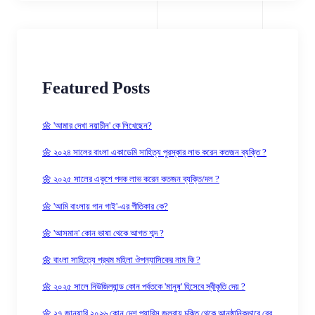
Featured Posts
🌼 'আমার দেখা নয়াচীন' কে লিখেছেন?
🌼 ২০২৪ সালের বাংলা একাডেমি সাহিত্য পুরস্কার লাভ করেন কতজন ব্যক্তি ?
🌼 ২০২৫ সালের একুশে পদক লাভ করেন কতজন ব্যক্তি/দল ?
🌼 'আমি বাংলায় গান গাই'-এর গীতিকার কে?
🌼 'আসমান' কোন ভাষা থেকে আগত শব্দ ?
🌼 বাংলা সাহিত্যে প্রথম মহিলা ঔপন্যাসিকের নাম কি ?
🌼 ২০২৫ সালে নিউজিল্যান্ড কোন পর্বতকে 'মানুষ' হিসেবে স্বীকৃতি দেয় ?
🌼 ২৭ জানুয়ারি ২০২৬ কোন দেশ প্যারিস জলবায়ু চুক্তি থেকে আনুষ্ঠানিকভাবে বের