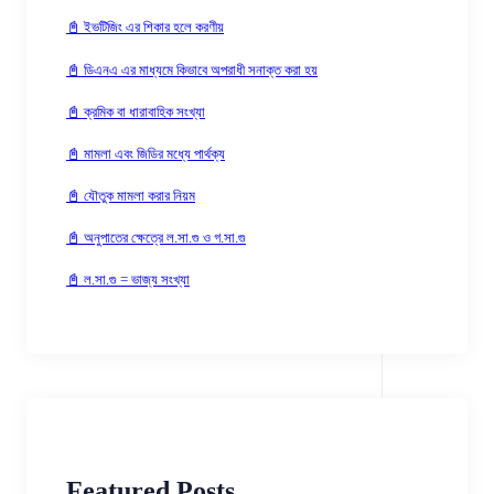
📓 ইভটিজিং এর শিকার হলে করণীয়
📓 ডিএনএ এর মাধ্যমে কিভাবে অপরাধী সনাক্ত করা হয়
📓 ক্রমিক বা ধারাবাহিক সংখ্যা
📓 মামলা এবং জিডির মধ্যে পার্থক্য
📓 যৌতুক মামলা করার নিয়ম
📓 অনুপাতের ক্ষেত্রে ল.সা.গু ও গ.সা.গু
📓 ল.সা.গু = ভাজ্য সংখ্যা
Featured Posts