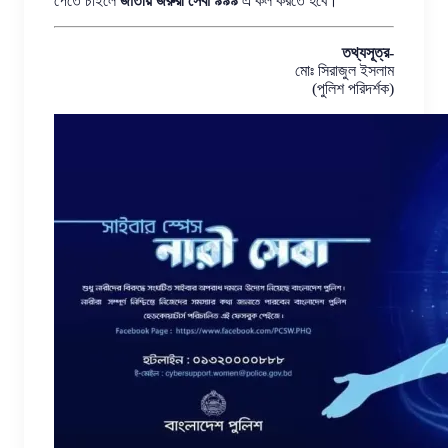
পেতে চাইলে
জাতীয় জরুরী সেবা ৯৯৯
এ কল করতে হবে।
তথ্যসূত্র-
মোঃ সিরাজুল ইসলাম
(পুলিশ পরিদর্শক)