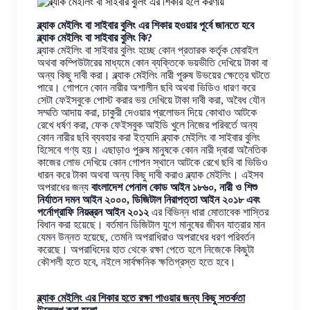
ব্ল্যাক মেইলিং বা সাইবার বুলিং এর শিকার হওয়ার পূর্বে জানতে হবে
ব্ল্যাক মেইলিং বা সাইবার বুলিং কি?
ব্ল্যাক মেইলিং বা সাইবার বুলিং হচ্ছে কোন প্রতারক কর্তৃক মোবাইল
অথবা কম্পিউটারের মাধ্যমে কোন ব্যক্তিকে ভয়ভীতি দেখিয়ে টাকা বা
অন্য কিছু দাবী করা। ব্ল্যাক মেইলিং নারী পুরুষ উভয়ের ক্ষেত্রে ঘটতে
পারে। গোপনে কোন নারীর অশালীন ছবি অথবা ভিডিও ধারণ করে
সেটা ফেইসবুকে পোস্ট করার ভয় দেখিয়ে টাকা দাবী করা, অবৈধ যৌন
সম্মতি আদায় করা, চাকুরী দেওয়ার প্রলোভন দিয়ে কোথাও আটকে
রেখে ধর্ষণ করা, ফেক ফেইসবুক আইডি খুলে নিজের পরিবর্তে অন্য
কোন নারীর ছবি ব্যবহার করা ইত্যাদি ব্ল্যাক মেইলিং বা সাইবার বুলিং
হিসেবে গণ্য হয়। এছাড়াও পুরুষ মানুষকে কোন নারী দ্বারা অনৈতিক
কাজের লোভ দেখিয়ে কোন গোপন স্থানে আটকে রেখে ছবি বা ভিডিও
ধারন করে টাকা অথবা অন্য কিছু দাবী করাও ব্ল্যাক মেইলিং। এইসব
অপরাধের জন্য
বাংলাদেশ পেনাল কোড আইন ১৮৬০, নারী ও শিশু
নির্যাতন দমন আইন ২০০০, ডিজিটাল নিরাপত্তা আইন ২০১৮ এবং
পর্নোগ্রাফি নিয়ন্ত্রন আইন ২০১২
এর বিভিন্ন ধারা মোতাবেক শাস্তির
বিধান করা হয়েছে। বর্তমান ডিজিটাল যুগে মানুষের জীবন যাত্রার মান
যেমন উন্নত হয়েছে, তেমনি অপরাধিরাও অপরাধের ধরণ পরিবর্তন
করেছে। অপরাধিদের হাত থেকে রক্ষা পেতে হলে নিজেকে কিছুটা
কৌশলী হতে হবে, নইলে সার্বক্ষনিক ক্ষতিগ্রস্ত হতে হবে।
ব্ল্যাক মেইলিং এর শিকার হতে রক্ষা পাওয়ার জন্য কিছু সতর্কতা