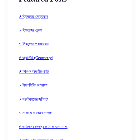
⚡ ত্রিভুজের ক্ষেত্রফল
⚡ ত্রিভুজের কেন্দ্র
⚡ ত্রিভুজের প্রকারভেদ
⚡ জ্যামিতি (Geometry)
⚡ ফাংশন অব বীজগণিত
⚡ বীজগণিতীয় ভগ্নাংশ
⚡ সরলীকরণের জটিলতা
⚡ ল.সা.গু = ভাজ্য সংখ্যা
⚡ গুণফলের ক্ষেত্রে ল.সা.গু ও গ.সা.গু