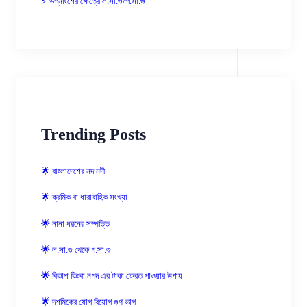
⚡ ভগ্নাংশের ক্ষেত্রে ল.সা.গু/গ.সা.গু
Trending Posts
🌟 বাংলাদেশের নদ নদী
🌟 ক্রমিক বা ধারাবাহিক সংখ্যা
🌟 নানা ধরনের সম্পত্তি
🌟 ল.সা.গু থেকে গ.সা.গু
🌟 বিকাশ কিংবা নগদ এর টাকা ফেরত পাওয়ার উপায়
🌟 দশমিকের যোগ বিয়োগ গুণ ভাগ