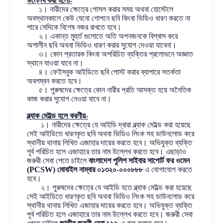
উল্লেখ করা হলো-
১। নারীদের ক্ষেত্রে গোসল করার সময় অথবা হোস্টেলে
অবস্থানকালে কেউ যেনো গোপনে ছবি কিংবা ভিডিও ধারণ করতে না
পারে সেদিকে বিশেষ নজর রাখতে হবে।
২। একান্ত মুহুর্ত গুলোতে অতি অপনজনকে বিশ্বাস করে
অশালীন ছবি অথবা ভিডিও ধারণ করার সুযোগ দেওয়া যাবেনা।
৩। কোন প্রতারক কিংবা অপরিচিত ব্যক্তির প্রলোভনে অজ্ঞাত
স্থানে যাওয়া যাবে না।
৪। ফেইসবুক আইডিতে ছবি পোস্ট করার ব্যাপারে সতর্কতা
অবলম্বন করতে হবে।
৫। পুরুষদের ক্ষেত্রে কোন নারীর প্রতি আসক্ত হয়ে অনৈতিক
কাজ করার সুযোগ নেওয়া যাবে না।
ব্ল্যাক মেইল্ড হলে করণীয়-
১। নারীদের ক্ষেত্রে যে আইডি দ্বারা ব্ল্যাক মেইল্ড করা হয়েছে
সেই আইডিতে ধারণকৃত ছবি অথবা ভিডিও লিংক সহ ডাউনলোড করে
স্থানীয় থানায় লিখিত এজাহার দায়ের করতে হবে। অভিযুক্ত ব্যক্তি
পূর্ব পরিচিত হলে এজাহারে তার নাম উল্লেখ করতে হবে। এছাড়াও
জরুরী সেবা পেতে চাইলে
বাংলাদেশ পুলিশ সাইবার সাপোর্ট ফর ওমেন
(PCSW) মোবাইল নাম্বার ০১৩২০-০০০৮৮৮
এ যোগাযোগ করতে
হবে।
২। পুরুষদের ক্ষেত্রে যে আইডি হতে ব্ল্যাক মেইল্ড করা হয়েছে
সেই আইডিতে ধারণকৃত ছবি অথবা ভিডিও লিংক সহ ডাউনলোড করে
স্থানীয় থানায় লিখিত এজাহার দায়ের করতে হবে। অভিযুক্ত ব্যক্তি
পূর্ব পরিচিত হলে এজাহারে তার নাম উল্লেখ করতে হবে। জরুরী সেবা