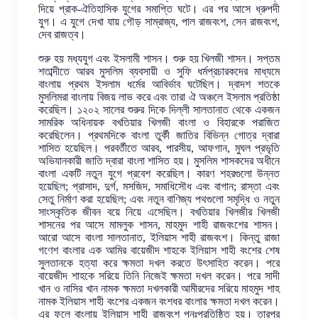
দিয়ে প্রাক-ঐতিহাসিক যুগের সমাপ্তি ঘটে। এর পর আসে ধ্রুপদী
যুগ। এ যুগে দেখা যায় গৌড় সাম্রাজ্য, পাল রাজবংশ, সেন রাজবংশ,
দেব রাজত্ব।
শুরু হয় মধ্যযুগ এবং ইসলামী শাসন। শুরু হয় খিলজী শাসন। সপ্তম
শতাব্দীতে আরব মুসলিম ব্যবসায়ী ও সুফি ধর্মপ্রচারকদের মাধ্যমে
বাংলায় প্রথম ইসলাম ধর্মের আবির্ভাব ঘটেছিল। দ্বাদশ শতকে
মুসলিমরা বাংলায় বিজয় লাভ করে এবং তারা ঐ অঞ্চলে ইসলাম প্রতিষ্ঠা
করেছিল। ১২০২ সালের শুরুর দিকে দিল্লী সালতানাত থেকে একজন
সামরিক অধিনায়ক বখতিয়ার খিলজী বাংলা ও বিহারকে পরাজিত
করেছিলেন। প্রথমদিকে বাংলা তুর্কী জাতির বিভিন্ন গোত্র দ্বারা
শাসিত হয়েছিল। পরবর্তীতে আরব, পারসীয়, আফগান, মুঘল প্রভৃতি
অভিযানকারী জাতি দ্বারা বাংলা শাসিত হয়। মুসলিম শাসকদের অধীনে
বাংলা একটি নতুন যুগে প্রবেশ করেছিল। কারণ শহরগুলো উন্নত
হয়েছিল; প্রাসাদ, দুর্গ, মসজিদ, সমাধিসৌধ এবং বাগান; রাস্তা এবং
সেতু নির্মাণ করা হয়েছিল; এবং নতুন বাণিজ্য পথগুলো সমৃদ্ধি ও নতুন
সাংস্কৃতিক জীবন বয়ে নিয়ে এসেছিল। বখতিয়ার খিলজীর খিলজী
শাসনের পর আসে মামলুক শাসন, মাহমুদ শাহী রাজবংশের শাসন।
আরো আসে বাংলা সালতানাত, ইলিয়াস শাহী রাজবংশ। কিন্তু রাজা
গণেশ বাংলার এক আমির বায়েজীদ শাহকে ইলিয়াস শাহী বংশের শেষ
সুলতানকে হত্যা করে ক্ষমতা দখল করতে উৎসাহিত করেন। পরে
বায়েজীদ শাহকে সরিয়ে তিনি নিজেই ক্ষমতা দখল করেন। পরে সাদী
খান ও নাসির খান নামক ক্ষমতা দখলকারী আমীরদের সরিয়ে মাহমুদ শাহ
নামক ইলিয়াস শাহী বংশের একজন বংশধর বাংলার ক্ষমতা দখল করেন।
এর ফলে বাংলায় ইলিয়াস শাহী রাজবংশ পুনঃপ্রতিষ্ঠিত হয়। তারপর