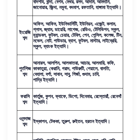
বাদশাহ, বান্দা, বেগম, মেথর, রসদ, আদমি, আমদানি,
জানোয়ার, জিন্দা, নমুনা, বদমাশ, রফতানি, হাঙ্গামা ইত্যাদি।
অফিস, আফিম, ইউনিভার্সিটি, ইউনিয়ন, এজেন্ট, কলাম,
গ্লাস, জ্যাম, ডায়েরি, লাগেজ, রেডিও, টেলিভিশন, স্কুল,
ইংরেজি
হ্যান্ডবল, ফুটবল, চেয়ার, টেবিল, পেন, পেন্সিল, কলেজ, টিন,
শব্দ
নভেল, নোট, পাউডার, ব্যাগ, ফুটবল, মাস্টার, লাইব্রেরি,
স্কুল, ব্যাংক ইত্যাদি।
আনারস, আলপিন, আলকাতরা, আচার, আলমারি, কফি,
পুর্তগিজ
কাকাতুয়া, কেরানি, গরাদ, পাউরুটি, পেয়ালে, বালতি,
শব্দ
বেহালা, বর্গা, সাবান, সাবু, গির্জা, গুদাম, চাবি,
পাদ্রি ইত্যাদি।
ফরাসি
কার্তুজ, কুপন, ক্যাফে, ডিপো, দিনেমার, রেস্তোরাঁ, রেনেসাঁ
শব্দ
ইত্যাদি।
ওলন্দাজ
ইস্কাপন, টেককা, তুরুপ, রুইতন, হরতন ইত্যাদি।
শব্দ