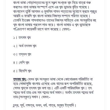
বাংলা ভাষা গোড়াপত্তনের যুগে স্বল্প সংখ্যক শব্দ নিয়ে যাত্রা শুরু
করলেও নানা ভাষার সংস্পর্শে এসে এর শব্দ ভান্ডার বৃদ্ধি পয়েছে।
বাংলাদেশ তুর্কি আগমন ও মুসলিম শাসন পত্তনের সুযোগে ক্রমে প্রচুর
আরবি ও ফারসি শব্দ বাংলা ভাষার নিজস্ব সম্পদে পরিণত হয়েছে।
তেমনি ইংরেজ শাসনামলেও তাদের নিজস্ব সাহিত্য এবং সংস্কৃতির বহু
শব্দ বাংলা ভাষায় প্রবেশ লাভ করে। বাংলা ভাষার এ শব্দ ভান্ডারকে
পণ্ডিতগণ কয়েকটি ভাগে ভাগ করেছে। যেমন:-
১। তৎসম শব্দ
২। অর্ধ তৎসম শব্দ
৩। তদ্ভব শব্দ
৪। দেশি শব্দ
৫। বিদেশি শব্দ
তৎসম শব্দ:
যেসব শব্দ সংস্কৃত ভাষা থেকে কোনোরকম পরিবর্তিত না
হয়ে সোজাসুজি বাংলায় এসেছে এবং যাদের রূপ অপরিবর্তিত রয়েছে,
সেসব শব্দকে তৎসম শব্দ বলা হয়। এটি একটি পারিভাষিক শব্দ। তৎ
শব্দের অর্থ তার এবং সম শব্দের অর্থ সমান। অর্থাৎ তৎসম শব্দের অর্থ
তার (সংস্কৃত) সমান। যেমন:-
চন্দ্র, সূর্য, নক্ষত্র, ভবন, ধর্ম, পাত্র, মনুষ্য ইত্যাদি।