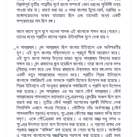
খ্রিস্টপূর্ব তৃতীয় শতাব্দীর পূর্বে বাংলা সম্পর্কে কোন ধরনের সুনির্দিষ্ট তথ্য
পাওয়া যায় না। ধারণা করা হয় এ সময় বাংলায় ইন্দো-আর্য, দ্রাবিড় ও
মঙ্গোলয়েডদের অবাধ যাতায়াত ছিল এবং তাদেরই মধ্যে একটি
সম্প্রদায়ের নাম ছিল বঙ্গ।
কালে কালে যুগে যুগে অনেক শাসক এই বাংলাকে শাসন করে গেছেন।
তাদের মধ্যে প্রাচীন কালের প্রাক ঐতিহাসিক যুগে দেখা যায় ন
ন্দ সাম্রাজ্য। নন্দ সাম্রাজ্য ছিল বাংলার ইতিহাসে এক অবিস্মরণীয়
যুগ। এই যুগে বাংলার শক্তিমত্তা ও প্রাচুর্য শীর্ষে আরোহণ করে।
এই যুগে বাংলা সমগ্র উত্তর ভারত জুড়ে সাম্রাজ্য বিস্তার করতে
সক্ষম হয়। নন্দ রাজাদের জন্ম হয়েছিল বাংলায়। তারা বাংলা থেকে মগধ
(বিহার) দখল করে এবং উভয় রাজ্যকে ঐক্যবদ্ধ করে বঙ্গ-মগধ নামে
একটি নতুন সাম্রাজ্যের পত্তন করে। প্রাচীন গ্রিক ইতিহাসে
বাংলাকে গঙ্গারিডাই এবং মগধকে প্রাসি হিসেবে উল্লেখ করা হয়েছে।
গ্রিক ইতিহাসে এই সংযুক্ত রাজ্যকে গঙ্গারিডাই ও প্রাসি বলে উল্লেখ
করা হয়েছে। নন্দ সাম্রাজ্য এর পর আসে মৌর্য সাম্রাজ্য। মৌর্য
সাম্রাজ্যের শাসনকালে মহাস্থান (পুণ্ড্রনগর) কেন্দ্রীয় অঞ্চল ছিল বলে
ধারণা করা হয়। তৃতীয় মৌর্য সম্রাট অশোকের ব্রাহ্মী লিপিতে লেখা
শিলালিপি এখানে পাওয়া গিয়েছে। কৌটিল্য তাঁর অর্থশাস্ত্রে (মৌর্য
শাসনকালীন গ্রন্থ) বলেছেন, পুণ্ড্রের কৌষেয় বস্ত্র মরকত মণির মতো
মসৃণ। একে পৌণ্ড্রিকা বলা হয়েছে। এ ধরনের বস্ত্র শুধু মগধ ও
পুণ্ড্রে উৎপন্ন হতো বলে উল্লেখ করা হয়েছে। এ গ্রন্থে বঙ্গের এক
প্রকার বস্ত্রকে "বাঙ্গিকা" বলা হয়েছে যা শ্বেত বর্ণের হতো। সর্বোপরি
এ গ্রন্থে বাংলাদেশের বস্ত্রশিল্পের প্রশংসা করা হয়েছে। এরই মধ্য