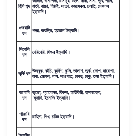
কাহিনি, খানাপিনা, চানাচুর, টইল, দাদা, নানা, পুরি, পানি,
হিন্দি শব্দ
বার্তা, বাচ্চা, মিঠাই, সাচ্চা, কমসেকম, চলতি, দেবদাস
ইত্যাদি।
গুজরাটি
খদ্দর, জয়ন্তি, হরতাল ইত্যাদি।
শব্দ
সিংহলি
বেরিবেরি, সিডর ইত্যাদি।
শব্দ
উজবুক, কাঁচি, কুর্নিশ, কুলি, তালাশ, তুর্ক, তোপ, দারোগা,
তুর্কি শব্দ
বাবা, মোগল, লাশ, সাওগাত, চাকর, চাকু, তঙ্গা ইত্যাদি।
জাপানি
জুডো, প্যাগোডা, রিকশা, হারিকিরি, হাসনাহেনা,
শব্দ
সুনামি, ইমোজি ইত্যাদি।
পাঞ্জাবি
চাহিদা, শিখ, চড্ডি ইত্যাদি।
শব্দ
ইতালীয়