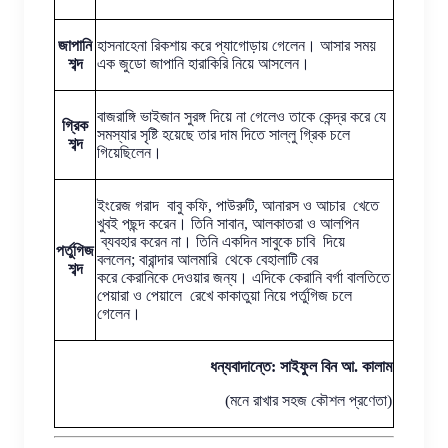
জাপানি
হাসনাহেনা রিকশায় করে প্যাগোড়ায় গেলেন। আসার সময়
শব্দ
এক জুডো জাপানি হারাকিরি নিয়ে আসলেন।
বাজরাঙ্গি ভাইজান সুরঙ্গ দিয়ে না গেলেও তাকে কেন্দ্র করে যে
গ্রিক
সমস্যার সৃষ্টি হয়েছে তার দাম দিতে সাল্লু গ্রিক চলে
শব্দ
গিয়েছিলেন।
ইংরেজ গরাদ বাবু কফি, পাউরুটি, আনারস ও আচার খেতে
খুবই পছন্দ করেন। তিনি সাবান, আলকাতরা ও আলপিন
ব্যবহার করেন না। তিনি একদিন সাবুকে চাবি দিয়ে
পর্তুগিজ
বললেন; বারান্দার আলমারি থেকে বেহালাটি বের
শব্দ
করে কেরানিকে দেওয়ার জন্য। এদিকে কেরানি বর্গা বালতিতে
পেয়ারা ও পেয়ালে রেখে কাকাতুয়া নিয়ে পর্তুগিজ চলে
গেলেন।
ধন্যবাদান্তে: সাইফুল বিন আ. কালাম
(মনে রাখার সহজ কৌশল প্রণেতা)