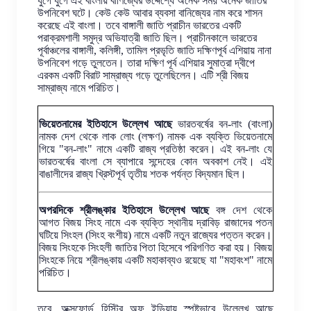
যুগে যুগে এই বাংলায় বাণিজ্যের উদ্দেশ্যে অনেক সময় অনেক জাতির
উপনিবেশ ঘটে। কেউ কেউ আবার ব্যবসা বানিজ্যের নাম করে শাসন
করেছে এই বাংলা। তবে বাঙ্গালী জাতি প্রাচীন ভারতের একটি
পরাক্রমশালী সমুদ্র অভিযাত্রী জাতি ছিল। প্রাচীনকালে ভারতের
পূর্বাঞ্চলের বাঙ্গালী, কলিঙ্গী, তামিল প্রভৃতি জাতি দক্ষিণপূর্ব এশিয়ায় নানা
উপনিবেশ গড়ে তুলতেন। তারা দক্ষিণ পূর্ব এশিয়ার সুমাত্রা দ্বীপে
এরকম একটি বিরাট সাম্রাজ্য গড়ে তুলেছিলেন। এটি শ্রী বিজয়
সাম্রাজ্য নামে পরিচিত।
ভিয়েতনামের ইতিহাসে উল্লেখ আছে
ভারতবর্ষের বন-লাং (বাংলা)
নামক দেশ থেকে লাক লোং (লক্ষণ) নামক এক ব্যক্তি ভিয়েতনামে
গিয়ে "বন-লাং" নামে একটি রাজ্য প্রতিষ্ঠা করেন। এই বন-লাং যে
ভারতবর্ষের বাংলা সে ব্যাপারে সন্দেহের কোন অবকাশ নেই। এই
বাঙালীদের রাজ্য খ্রিস্টপূর্ব তৃতীয় শতক পর্যন্ত বিদ্যমান ছিল।
অপরদিকে শ্রীলঙ্কার ইতিহাসে উল্লেখ আছে
বঙ্গ দেশ থেকে
আগত বিজয় সিংহ নামে এক ব্যক্তি স্থানীয় দ্রাবিড় রাজাদের পতন
ঘটিয়ে সিংহল (সিংহ বংশীয়) নামে একটি নতুন রাজ্যের পত্তন করেন।
বিজয় সিংহকে সিংহলী জাতির পিতা হিসেবে পরিগণিত করা হয়। বিজয়
সিংহকে নিয়ে শ্রীলঙ্কায় একটি মহাকাব্যও রয়েছে যা "মহাবংশ" নামে
পরিচিত।
তবে, অক্সফোর্ড হিস্ট্রি অফ ইন্ডিয়ায় স্পষ্টভাবে উল্লেখ আছে