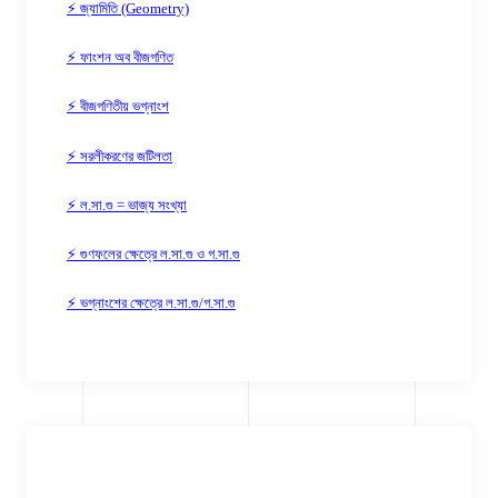
⚡ জ্যামিতি (Geometry)
⚡ ফাংশন অব বীজগণিত
⚡ বীজগণিতীয় ভগ্নাংশ
⚡ সরলীকরণের জটিলতা
⚡ ল.সা.গু = ভাজ্য সংখ্যা
⚡ গুণফলের ক্ষেত্রে ল.সা.গু ও গ.সা.গু
⚡ ভগ্নাংশের ক্ষেত্রে ল.সা.গু/গ.সা.গু