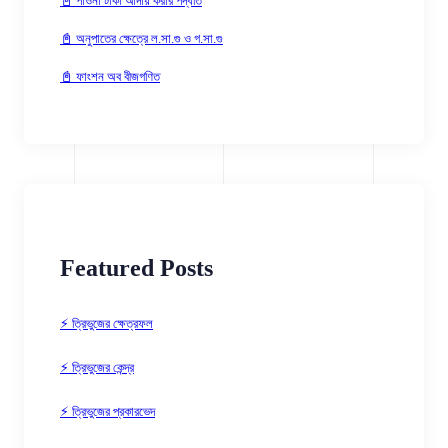
📓 পাওনা টাকা আদায় করার পদ্ধতি
📓 অনুপাতের ক্ষেত্রে ল.সা.গু ও গ.সা.গু
📓 ফাংশন অব বীজগণিত
Featured Posts
⚡ ত্রিভুজের ক্ষেত্রফল
⚡ ত্রিভুজের কেন্দ্র
⚡ ত্রিভুজের প্রকারভেদ