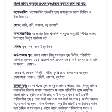
বাংলা ভাষায় ব্যবহূত তৎসম শব্দগুলিকে দুভাগে ভাগ করা যায়:
সমোচ্চারিত:
সমোচ্চারিত শব্দগুলি হুবহু সংস্কৃতের মতো লিখিত ও
উচ্চারিত হয়।
যেমন:
নারী, নদী, ভ্রাতা, বধূ ইত্যাদি।
অসমোচ্চারিত:
অসমোচ্চারিত শব্দগুলি সংস্কৃত অনুযায়ী লিখিত হলেও
উচ্চারণে কিছুটা পার্থক্য ঘটে।
যেমন:
বৃক্ষ, পদ্ম, ভস্ম ইত্যাদি।
অর্ধ-তৎসম শব্দ:
বাংলা ভাষায় কিছু সংস্কৃত শব্দ কিঞ্চিৎ পরিবর্তিত
আকারে ব্যবহৃত হয়। এগুলো অর্ধ-তৎসম শব্দ। অর্ধ-তৎসম মানে আধা
সংস্কৃত। যেমন:-
জ্যোছনা, ছেরাদ্দ, গিন্নী, বোষ্টম, কুচ্ছিত-এ শব্দগুলোর সংস্কৃত
জ্যোৎস্না, শ্রাদ্ধ, গৃহিণী, বৈষ্ণব, কুৎসিত।
তদ্ভব শব্দ:
যেসব শব্দের মূল সংস্কৃত ভাষায় পাওয়া যায়, কিন্তু ভাষার
স্বাভাবিক বিবর্তন ধারায় প্রাকৃতের মাধ্যমে পরিবর্তিত হয়ে আধুনিক
বাংলা ভাষায় স্থান করে নিয়েছে, তাই তদ্ভব শব্দ। এটি একটি
পারিভাষিক শব্দ। 'তৎ' অর্থ তার এবং ভব অর্থ উৎপন্ন। অর্থাৎ তদ্ভব
শব্দের অর্থ সংস্কৃত থেকে উৎপন্ন। প্রাচীন ভারতীয় আর্যভাষার আদি
রূপ বৈদিক বা সংস্কৃত। কালে কালে ধ্বনিগত পরিবর্তনের ফলে এ