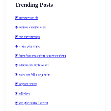
Trending Posts
🌟 বাংলাদেশের নদ নদী
🌟 ক্রমিক বা ধারাবাহিক সংখ্যা
🌟 নানা ধরনের সম্পত্তি
🌟 ল.সা.গু থেকে গ.সা.গু
🌟 বিকাশ কিংবা নগদ এর টাকা ফেরত পাওয়ার উপায়
🌟 দশমিকের যোগ বিয়োগ গুণ ভাগ
🌟 মামলা এবং জিডির মধ্যে পার্থক্য
🌟 ভগ্নাংশে ছোট বড়
🌟 মাটি পরীক্ষা
🌟 থানা পুলিশের কাজ ও কাঠামো