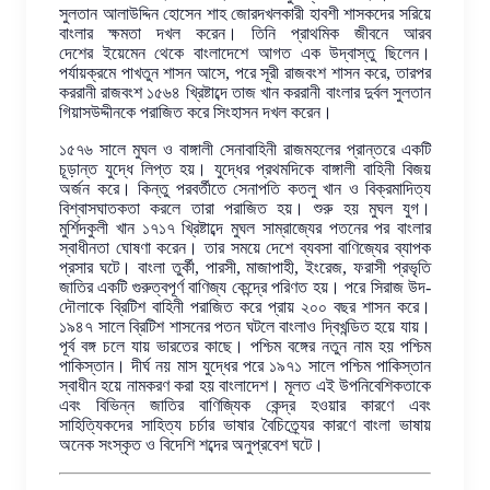
সুলতান আলাউদ্দিন হোসেন শাহ জোরদখলকারী হাবশী শাসকদের সরিয়ে
বাংলার ক্ষমতা দখল করেন। তিনি প্রাথমিক জীবনে আরব
দেশের ইয়েমেন থেকে বাংলাদেশে আগত এক উদ্বাস্তু ছিলেন।
পর্যায়ক্রমে পাখতুন শাসন আসে, পরে সূরী রাজবংশ শাসন করে, তারপর
কররানী রাজবংশ ১৫৬৪ খ্রিষ্টাব্দে তাজ খান কররানী বাংলার দুর্বল সুলতান
গিয়াসউদ্দীনকে পরাজিত করে সিংহাসন দখল করেন।
১৫৭৬ সালে মুঘল ও বাঙ্গালী সেনাবাহিনী রাজমহলের প্রান্তরে একটি
চূড়ান্ত যুদ্ধে লিপ্ত হয়। যুদ্ধের প্রথমদিকে বাঙ্গালী বাহিনী বিজয়
অর্জন করে। কিন্তু পরবর্তীতে সেনাপতি কতলু খান ও বিক্রমাদিত্য
বিশ্বাসঘাতকতা করলে তারা পরাজিত হয়। শুরু হয় মুঘল যুগ।
মুর্শিদকুলী খান ১৭১৭ খ্রিষ্টাব্দে মুঘল সাম্রাজ্যের পতনের পর বাংলার
স্বাধীনতা ঘোষণা করেন। তার সময়ে দেশে ব্যবসা বাণিজ্যের ব্যাপক
প্রসার ঘটে। বাংলা তুর্কী, পারসী, মাজাপাহী, ইংরেজ, ফরাসী প্রভৃতি
জাতির একটি গুরুত্বপূর্ণ বাণিজ্য কেন্দ্রে পরিণত হয়। পরে সিরাজ উদ-
দৌলাকে ব্রিটিশ বাহিনী পরাজিত করে প্রায় ২০০ বছর শাসন করে।
১৯৪৭ সালে ব্রিটিশ শাসনের পতন ঘটলে বাংলাও দ্বিখন্ডিত হয়ে যায়।
পূর্ব বঙ্গ চলে যায় ভারতের কাছে। পশ্চিম বঙ্গের নতুন নাম হয় পশ্চিম
পাকিস্তান। দীর্ঘ নয় মাস যুদ্ধের পরে ১৯৭১ সালে পশ্চিম পাকিস্তান
স্বাধীন হয়ে নামকরণ করা হয় বাংলাদেশ। মূলত এই উপনিবেশিকতাকে
এবং বিভিন্ন জাতির বাণিজ্যিক কেন্দ্র হওয়ার কারণে এবং
সাহিত্যিকদের সাহিত্য চর্চার ভাষার বৈচিত্র্যের কারণে বাংলা ভাষায়
অনেক সংস্কৃত ও বিদেশি শব্দের অনুপ্রবেশ ঘটে।