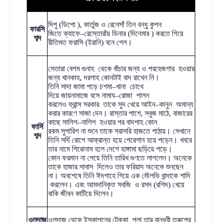
দিপু (ডিপো ), কার্তুজ ও রেনেসাঁ তিন বন্ধু কুপন
ফারসি
জিতে ক্যাফে–রেস্তোরাঁয় ডিনার (দিনেমার ) করতে গিয়ে
শব্দ
রীতিমত ফরাসি (ইরানি) বনে গেল।
সেতারা বেগম গুনাহ থেকে বাঁচার জন্য ও পরহেজগার হওয়ার
জন্য খানকাহ, দরগাহ কোনটাই বাদ রাখেন নি।
তিনি সাদা জামা পড়ে চশমা–খানা চোখে
দিয়ে জায়নামাজে বসে নামায–রোজা পালন
করলেও ফ্রান্স সরকার তাকে সুদ খেয়ে আইন–কানুন অমান্য
করার কারণে সাজা দেন। রাস্তার পাশে, সবুজ মাঠে, বাজারের
কাছে সালিশ–নালিশ হওয়ার পর বাদশাহ কোন
ফার্সি
রকম সুপারিশ না শুনে তাকে সরাসরি হাজতে পাঠায়। সেখানে
শব্দ
তিনি সর্দি রোগে আক্রান্ত হয়ে পেরেশান হয়ে পড়েন। খবরে
তার নামে শিরোনাম হলে দেশে হাঙ্গামা ছড়িয়ে পড়ে।
কোন ফরমান না পেয়ে তিনি তারিখ গুণতে লাগলেন। অনেকে
তাকে হাজার সাবাস দিলেও তার ফরিয়াদ অনেকে শুনছেন
না। অবশেষে তিনি ঈদগাহে গিয়ে এক মৌলভি বান্দাকে শাদি
করলেন। এবং আমদানিকৃত সবজি ও রসদ (রশিদ) খেয়ে
বাকি জীবন কাটিয়ে দিলেন।
ওলন্দাজ
ওলন্দাজ থেকে ইসকাপনের টেক্কা পুলা তার বান্ধবী তুরুপের