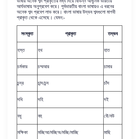
ভাষার অনেক শব্দ প্রাকৃতের মধ্য দিয়ে বিভিন্ন আধুনিক ভারতীয়
আর্যভাষায় অনুপ্রবেশ করে। পূর্বভারতীয় বাংলা ভাষায়ও এ ধরনের
অনেক শব্দ প্রবেশ লাভ করে। বাংলা ভাষার উদ্ভব শব্দগুলো মাগধী
প্রাকৃত থেকে এসেছে। যেমন:-
সংস্কৃত
প্রাকৃত
তদ্ভব
হস্ত
হথ
হাত
চর্মকার
চম্মআর
চামার
চন্দ্র
চান্দ/চন্দ
চাঁদ
দধি
দহি
দই
বধূ
বহু
বৌ/বউ
মক্ষিকা
মচ্ছিআ/মচ্ছিঅ/মচ্ছি/মাচ্ছি
মাছি