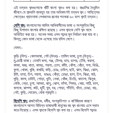
এই তদ্ভব শব্দগুলোকে খাঁটি বাংলা শব্দও বলা হয়। বাঙালির দৈনন্দিন
জীবনে যে শব্দগুলি ব্যবহূত হয় তার অধিকাংশই তদ্ভব শব্দ। সাহিত্যের
ক্ষেত্রেও খ্যাতনামা লেখকদের রচনার শতকরা ৬০ ভাগ শব্দই তদ্ভব।
দেশি শব্দ:
বাংলাদেশের আদিম আধিবাসীদের ভাষা ও সংস্কৃতির কিছু
কিছু উপাদান বাংলায় রক্ষিত রয়েছে। এসব শব্দকে দেশি শব্দ নামে
অভিহিত করা হয়। অনেক সময় এসব শব্দের মূল নির্ধারণ করা যায় না।
কিন্তু কোন ভাষা থেকে এসেছে তার হদিস মেলে।
যেমন:-
কুড়ি (বিশ) - কোলভাষা, পেট (উদর) - তামিল ভাষা, চুলা (উনুন) -
মুণ্ডারী ভাষা। তেমনি কলা, গঞ্জ, টোপর, ডাব, ডাগর, ঢেঁকি, কয়লা,
কাকা, খবর, খাতা, কামড়, গয়লা, ঢোল, কাঁটা, খোঁপা, খোঁচা, গলা, ডিঙি,
কুলা, খোকা, খুকি, বাখারি, কড়ি, চোঙ, চাউল, ছাই, ঝাল, ঝিঙা, ঝোল,
ঠাটা, ডাহা, ঢিল, পয়লা, ডাঙর, খোঁড়া, চোঙা, ছাল, ঢিল, ঝিঙা, মাঠ,
মুড়ি, কালা, চাটাই, গোড়া, ধুতি, নেকা, খোঁজ, চিংড়ি, কাতলা, ঝিনুক,
মেকি, নেড়া, চুলা, আড্ডা, ঝানু, ঝোপ, ডাঁসা, শিকড়, খেয়া, লাঠি, ডাল,
কলকে, ঝাপসা, কচি, ছুটি, ঘুম, দর, গোড়া, গাঁইতি, যাঁতা, চোঙা, খড়,
পেট, কুড়ি, দোয়েল, বোবা প্রভৃতি।
বিদেশি শব্দ:
রাজনৈতিক, ধর্মীয়, সংস্কৃতিগত ও বাণিজ্যিক কারণে
বাংলাদেশে আগত বিভিন্ন ভাষাভাষী মানুষের বহু শব্দ বাংলায় এসে স্থান
করে নিয়েছে। এসব শব্দকে বিদেশি শব্দ বলা হয়। এসব বিদেশি শব্দের