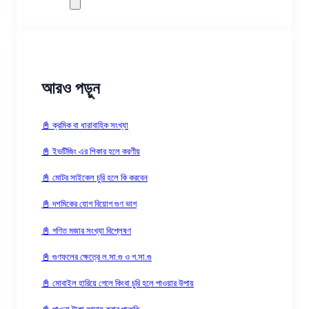
আরও পড়ুন
📓 ক্রমিক বা ধারাবাহিক সংখ্যা
📓 ইভটিজিং এর শিকার হলে করণীয়
📓 মোটর সাইকেল চুরি হলে কি করবেন
📓 দশমিকের যোগ বিয়োগ গুণ ভাগ
📓 গণিত মজার সংখ্যা বিশ্লেষণ
📓 গুণফলের ক্ষেত্রে ল.সা.গু ও গ.সা.গু
📓 মোবাইল হারিয়ে গেলে কিংবা চুরি হলে পাওয়ার উপায়