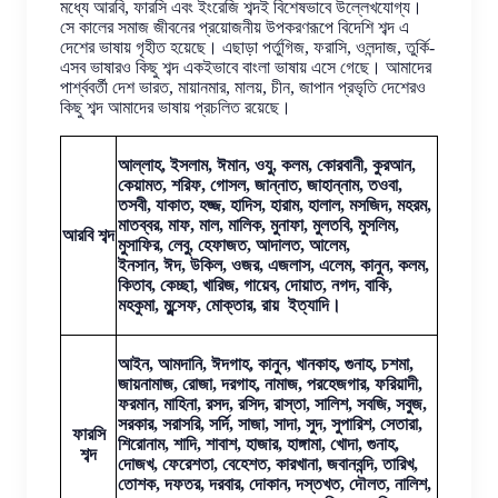
মধ্যে আরবি, ফারসি এবং ইংরেজি শব্দই বিশেষভাবে উল্লেখযোগ্য।
সে কালের সমাজ জীবনের প্রয়োজনীয় উপকরণরূপে বিদেশি শব্দ এ
দেশের ভাষায় গৃহীত হয়েছে। এছাড়া পর্তুগিজ, ফরাসি, ওলন্দাজ, তুর্কি-
এসব ভাষারও কিছু শব্দ একইভাবে বাংলা ভাষায় এসে গেছে। আমাদের
পার্শ্ববর্তী দেশ ভারত, মায়ানমার, মালয়, চীন, জাপান প্রভৃতি দেশেরও
কিছু শব্দ আমাদের ভাষায় প্রচলিত রয়েছে।
আল্লাহ, ইসলাম, ঈমান, ওযু, কলম, কোরবানী, কুরআন,
কেয়ামত, শরিফ, গোসল, জান্নাত, জাহান্নাম, তওবা,
তসবী, যাকাত, হজ্জ, হাদিস, হারাম, হালাল, মসজিদ, মহরম,
মাতব্বর, মাফ, মাল, মালিক, মুনাফা, মুলতবি, মুসলিম,
আরবি শব্দ
মুসাফির, লেবু, হেফাজত, আদালত, আলেম,
ইনসান, ঈদ, উকিল, ওজর, এজলাস, এলেম, কানুন, কলম,
কিতাব, কেচ্ছা, খারিজ, গায়েব, দোয়াত, নগদ, বাকি,
মহকুমা, মুন্সেফ, মোক্তার, রায় ইত্যাদি।
আইন, আমদানি, ঈদগাহ, কানুন, খানকাহ, গুনাহ, চশমা,
জায়নামাজ, রোজা, দরগাহ, নামাজ, পরহেজগার, ফরিয়াদী,
ফরমান, মাহিনা, রসদ, রসিদ, রাস্তা, সালিশ, সবজি, সবুজ,
সরকার, সরাসরি, সর্দি, সাজা, সাদা, সুদ, সুপারিশ, সেতারা,
ফারসি
শিরোনাম, শাদি, শাবাশ, হাজার, হাঙ্গামা, খোদা, গুনাহ,
শব্দ
দোজখ, ফেরেশতা, বেহেশত, কারখানা, জবানবন্দি, তারিখ,
তোশক, দফতর, দরবার, দোকান, দস্তখত, দৌলত, নালিশ,