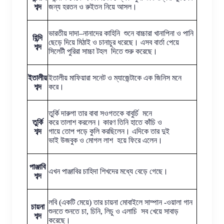
শব্দ
জন্য হরতন ও রুইতন নিয়ে আসল।
ভারতীয় দাদা–নানাদের কাহিনি শুনে বাচ্চারা খানাপিনা ও পানি
হিন্দি
ছেড়ে দিয়ে মিঠাই ও চানাচুর ধরেছে। এসব বার্তা পেয়ে
শব্দ
সিলেটী পুরিরা সাচ্চা টহল দিতে শুরু করেছে।
ইতালীয়
ইতালীয় মাফিয়ারা সনেট ও ম্যাজেন্টাকে এক জিনিস মনে
শব্দ
করে।
তুর্কি দারুগা তার বাবা সওগতকে বাবুর্চি মনে
তুর্কি
করে তালাশ করলেন। কারণ তিনি হাতে কাঁচি ও
শব্দ
গায়ে তোপ পড়ে কুলি করছিলেন। এদিকে তার দুই
ভাই উজবুক ও মোগল লাশ হয়ে ফিরে এলেন।
পাঞ্জাবি
এখন পাঞ্জাবির চাহিদা শিখদের মধ্যে বেড়ে গেছে।
শব্দ
লবি (একটি মেয়ে) তার চায়না মোবাইলে সাম্পান -ওয়ালা গান
চায়না
শুনতে শুনতে চা, চিনি, লিচু ও এলাচি সব খেয়ে সাবাড়
শব্দ
করেছে।