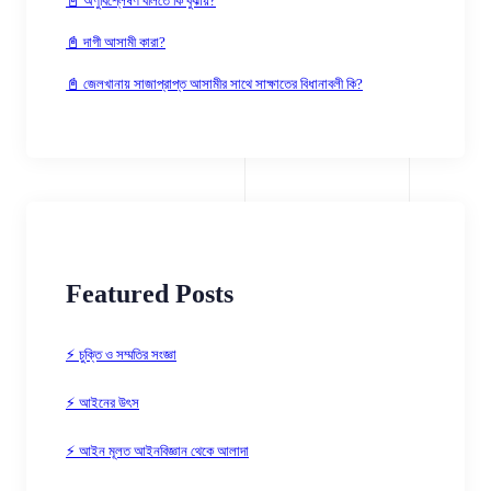
📓 অণুবিশ্লেষণ বলিতে কি বুঝায়?
📓 দাগী আসামী কারা?
📓 জেলখানায় সাজাপ্রাপ্ত আসামীর সাথে সাক্ষাতের বিধানাবলী কি?
Featured Posts
⚡ চুক্তি ও সম্মতির সংজ্ঞা
⚡ আইনের উৎস
⚡ আইন মূলত আইনবিজ্ঞান থেকে আলাদা