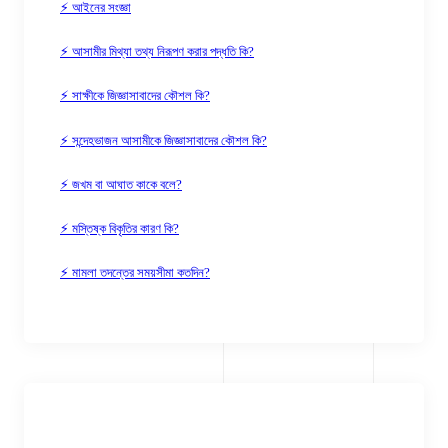
⚡ আইনের সংজ্ঞা
⚡ আসামীর মিথ্যা তথ্য নিরূপণ করার পদ্ধতি কি?
⚡ সাক্ষীকে জিজ্ঞাসাবাদের কৌশল কি?
⚡ সন্দেহভাজন আসামীকে জিজ্ঞাসাবাদের কৌশল কি?
⚡ জখম বা আঘাত কাকে বলে?
⚡ মস্তিষ্ক বিকৃতির কারণ কি?
⚡ মামলা তদন্তের সময়সীমা কতদিন?