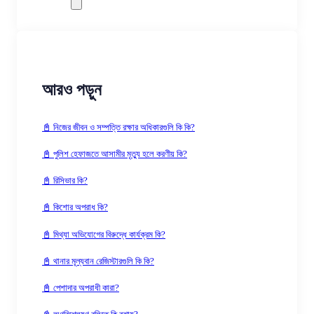
আরও পড়ুন
📓 নিজের জীবন ও সম্পত্তি রক্ষার অধিকারগুলি কি কি?
📓 পুলিশ হেফাজতে আসামীর মৃত্যু হলে করণীয় কি?
📓 রিসিভার কি?
📓 কিশোর অপরাধ কি?
📓 মিথ্যা অভিযোগের বিরুদ্ধে কার্যক্রম কি?
📓 থানার মূল্যবান রেজিস্টারগুলি কি কি?
📓 পেশাদার অপরাধী কারা?