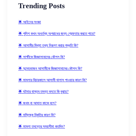
Trending Posts
🌟 আইনের সংজ্ঞা
🌟 পুলিশ কখন অধর্তব্য অপরাধের জন্য গ্রেফতার করতে পারে?
🌟 আসামীর মিথ্যা তথ্য নিরূপণ করার পদ্ধতি কি?
🌟 সাক্ষীকে জিজ্ঞাসাবাদের কৌশল কি?
🌟 সন্দেহভাজন আসামীকে জিজ্ঞাসাবাদের কৌশল কি?
🌟 মামলার বিচারকালে আসামী খালাস পাওয়ার কারণ কি?
🌟 ঘটনার বাস্তব তদন্ত বলতে কি বুঝায়?
🌟 জখম বা আঘাত কাকে বলে?
🌟 মস্তিষ্ক বিকৃতির কারণ কি?
🌟 মামলা তদন্তের সময়সীমা কতদিন?