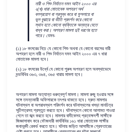
নারী ও শিশু নির্যাতন দমন আইন ২০০০ এর
২(খ) ধারা মোতাবেক অপহরণ অর্থ
বলপ্রয়োগ বা প্রলুব্ধ করে বা ফুসলায়ে বা
ভূল বুঝায়ে বা ভীতি প্রদর্শন করে কোনো
স্থান হতে কোনো ব্যক্তিকে অন্যত্র যেতে
বাধ্য করা। অপহরণ মামলা দুই ধরণের হতে
পারে। যেমন-
(১) ১৮ বৎসরের নিচে যে কোনো শিশু অথবা যে কোনো বয়সের নারী
অপহরণ হলে নারী ও শিশু নির্যাতন দমন আইন ২০০০ এর ৭ ধারা
মোতাবেক মামলা হবে।
(২) ১৮ বৎসরের উর্ধ্বে যে কোনো পুরুষ অপহরণ হলে অবস্থাভেদে
দন্ডবিধির ৩৬৩, ৩৬৪, ৩৬৫ ধারায় মামলা হবে।
অপহরণ মামলা অত্যান্ত গুরুত্বপূর্ণ মামলা। মামলা রুজু হওয়ার সঙ্গে
সঙ্গে তদন্তকারী অফিসারকে তৎপর থাকতে হবে। দ্রুত মামলার
ঘটনাস্থল বা অপরাধস্থল পরিদর্শন করে ঘটনাস্থলের খসড়া মানচিত্র
সূচীপত্রসহ প্রস্তুত করতে হবে। ঘটনাস্থলে কোনো আলামত পাওয়া
গেলে তা জব্দ করতে হবে। মামলার বাদীকেসহ প্রত্যক্ষদর্শী সাক্ষীকে
জিজ্ঞাসাবাদ করে ফৌজদারী কার্যবিধির ১৬১ ধারা মোতাবেক সাক্ষীর
জবানবন্দী রেকর্ড করতে হবে। ঘটনায় জড়িত আসামীকে গ্রেফতারের
চেষ্টা করতে হবে। আসামীকে গ্রেফতারের পর ঘটনা সম্পর্কে