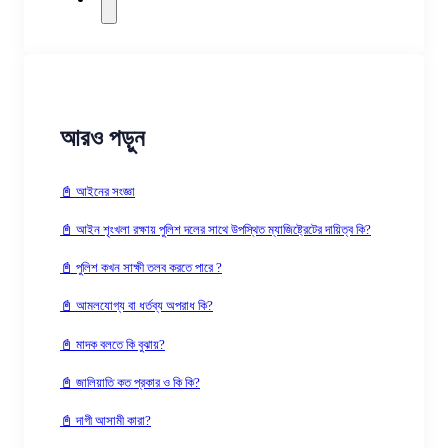
আরও পড়ুন
📓 আইনের সংজ্ঞা
📓 আইন শৃংখলা রক্ষায় পুলিশ দলের সাথে উপস্থিত ম্যাজিষ্ট্রেটের দায়িত্ব কি?
📓 পুলিশ কখন সাক্ষী তলব করতে পারে ?
📓 আমলযোগ্য বা ধর্তব্য অপরাধ কি?
📓 মাদক বলতে কি বুঝায়?
📓 জালিয়াতি কত প্রকার ও কি কি?
📓 দাগী আসামী কারা?