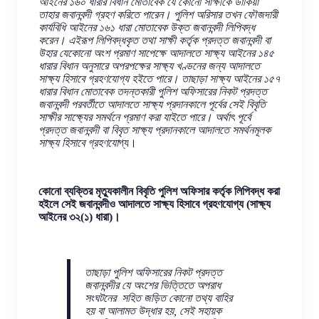
আইনের ১৬০ ধারার বিধান মোতাবেক যে কোনো সাক্ষীকে ডাকিয়া
তাহার জবানবন্দী গ্রহণ করিতে পারেন। পুলিশ অরিসার তখন ফৌজদারী
কার্যবিধি আইনের ১৬১ ধারা মোতাবেক উক্ত জবানবন্দী লিপিবদ্ধ
করেন। এইরূপ লিপিবদ্ধকৃত তথা সাক্ষী কর্তৃক প্রদত্ত জবানবন্দী বা
উহার যেকোনো অংশ প্রমাণ সাপেক্ষে আদালতে সাক্ষ্য আইনের ১৪৫
ধারার বিধান অনুসারে অপরপক্ষের সাক্ষ্য খণ্ডনের জন্য আদালতে
সাক্ষ্য হিসাবে গ্রহণযোগ্য হইতে পারে। তাছাড়া সাক্ষ্য আইনের ১৫৭
ধারার বিধান মোতাবেক তদন্তকারী পুলিশ অফিসারের নিকট প্রদত্ত
জবানবন্দী পরবর্তীতে আদালতে সাক্ষ্য প্রদানকালে পূর্বের সেই বিবৃতি
সাক্ষীর সাক্ষ্যের সমর্থনে প্রমাণ করা যাইতে পারে। অর্থাৎ পূর্বে
প্রদত্ত জবানবন্দী বা বিবৃত সাক্ষ্য প্রদানকালে আদালতে সমর্থনমূলক
সাক্ষ্য হিসাবে গ্রহণযো
গ্য।
কোনো ব্যক্তির মৃত্যুকালীন বিবৃতি পুলিশ অফিসার কর্তৃক লিপিবদ্ধ করা
হইলে সেই জবানবন্দীও আদালতে সাক্ষ্য হিসাবে গ্রহণযোগ্য (সাক্ষ্য
আইনের ৩২(১) ধারা)।
তাছাড়া পুলিশ অফিসারের নিকট প্রদত্ত
জবানবন্দীর যে অংশের ভিত্তিতে অপরাধ
সংঘটনের সহিত জড়িত কোনো তথ্য বাহির
হয় বা আলামত উদ্ধার হয়, সেই সহায়ক