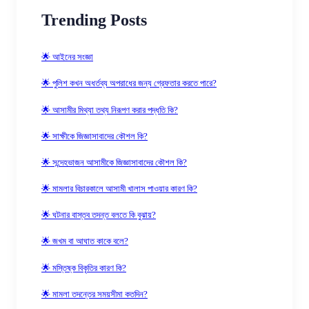
Trending Posts
🌟 আইনের সংজ্ঞা
🌟 পুলিশ কখন অধর্তব্য অপরাধের জন্য গ্রেফতার করতে পারে?
🌟 আসামীর মিথ্যা তথ্য নিরূপণ করার পদ্ধতি কি?
🌟 সাক্ষীকে জিজ্ঞাসাবাদের কৌশল কি?
🌟 সন্দেহভাজন আসামীকে জিজ্ঞাসাবাদের কৌশল কি?
🌟 মামলার বিচারকালে আসামী খালাস পাওয়ার কারণ কি?
🌟 ঘটনার বাস্তব তদন্ত বলতে কি বুঝায়?
🌟 জখম বা আঘাত কাকে বলে?
🌟 মস্তিষ্ক বিকৃতির কারণ কি?
🌟 মামলা তদন্তের সময়সীমা কতদিন?