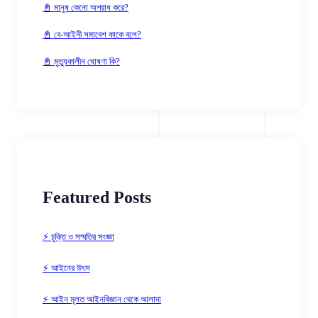
📓 মানুষ কেনো অপরাধ করে?
📓 বে-আইনী সমাবেশ কাকে বলে?
📓 মৃত্যুকালীন ঘোষণা কি?
Featured Posts
⚡ চুক্তি ও সম্মতির সংজ্ঞা
⚡ আইনের উৎস
⚡ আইন মূলত আইনবিজ্ঞান থেকে আলাদা