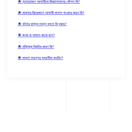
🌟 সন্দেহভাজন আসামীকে জিজ্ঞাসাবাদের কৌশল কি?
🌟 মামলার বিচারকালে আসামী খালাস পাওয়ার কারণ কি?
🌟 ঘটনার বাস্তব তদন্ত বলতে কি বুঝায়?
🌟 জখম বা আঘাত কাকে বলে?
🌟 মস্তিষ্ক বিকৃতির কারণ কি?
🌟 মামলা তদন্তের সময়সীমা কতদিন?