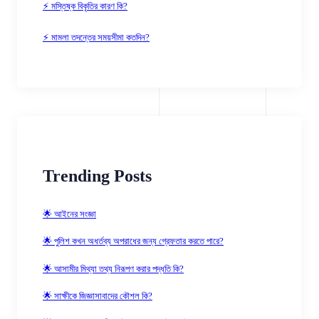
⚡ মস্তিষ্ক বিকৃতির কারণ কি?
⚡ মামলা তদন্তের সময়সীমা কতদিন?
Trending Posts
🌟 আইনের সংজ্ঞা
🌟 পুলিশ কখন অধর্তব্য অপরাধের জন্য গ্রেফতার করতে পারে?
🌟 আসামীর মিথ্যা তথ্য নিরূপণ করার পদ্ধতি কি?
🌟 সাক্ষীকে জিজ্ঞাসাবাদের কৌশল কি?