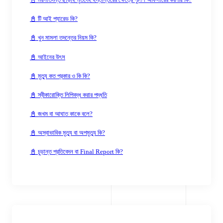
📓 টি আই প্যারেড কি?
📓 খুন মামলা তদন্তের নিয়ম কি?
📓 আইনের উৎস
📓 মৃত্যু কত প্রকার ও কি কি?
📓 স্বীকারোক্তি লিপিবদ্ধ করার পদ্ধতি
📓 জখম বা আঘাত কাকে বলে?
📓 অস্বাভাবিক মৃত্যু বা অপমৃত্যু কি?
📓 চুড়ান্ত প্রতিবেদন বা Final Report কি?