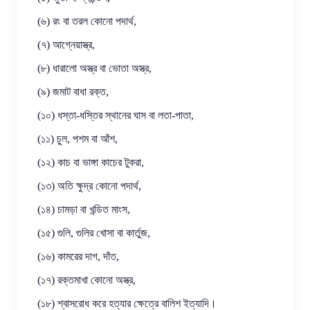
(৬) রং বা তরল কোনো পদার্থ,
(৭) আগ্নেয়াস্ত্র,
(৮) ধারালো অস্ত্র বা ভোতা অস্ত্র,
(৯) জমাট বাধা রক্ত,
(১০) ধস্তা-ধস্তির স্থানের ঘাস বা লতা-পাতা,
(১১) চুল, পশম বা আঁশ,
(১২) কাচ বা ভাঙ্গা কাচের টুকরা,
(১৩) অতি ক্ষুদ্র কোনো পদার্থ,
(১৪) চামড়া বা খন্ডিত মাংস,
(১৫) গুলি, গুলির খোসা বা কার্তুজ,
(১৬) কামরের দাগ, দাঁত,
(১৭) রক্তমাখা কোনো অস্ত্র,
(১৮) শ্বাসরোধ করে হত্যার ক্ষেত্রে বালিশ ইত্যাদি।