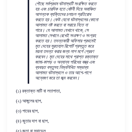
পৌছে সর্বপ্রথম ঘটনাস্থটি সংরক্ষিত করতে
হয় এবং চারদিক হতে বেষ্টনী দিয়ে অবাঞ্চিত
আগন্তক ব্যক্তিদের চলাচল প্রতিরোধ
করতে হয়। কেউ যেনো ঘটনাস্থলের কোনো
আলামত নষ্ট করতে বা সরায়ে নিতে না
পারে। যে আলামত যেখানে থাকে, সে
আলামত সেখানে রেখেই সংরক্ষণ ও সংগ্রহ
করতে হয়। তদন্তকারী অফিসার প্রথমেই
মৃত দেহের সুরতহাল রিপোর্ট প্রস্তুত করে
ময়না তদন্ত করার জন্য লাশ মর্গে প্রেরণ
করবেন। মৃত দেহের সাথে প্রাপ্ত রক্তাক্ত
জামা-কাপড় ও অন্যান্য পরিধেয় বস্ত্র এবং
ব্যবহৃত বস্তুসহ নিম্নলিখিত সম্ভাব্য
আলামত ঘটনাস্থলে ও তার আশে-পাশে
অন্বেষণ করে তা জব্দ করবেন।
(১) রক্তাক্ত মাটি বা লতাপাতা,
(২) আঙ্গুলের ছাপ,
(৩) পায়ের ছাপ,
(৪) জুতার দাগ বা ছাপ,
(৫) জুতা বা স্যান্ডেল,