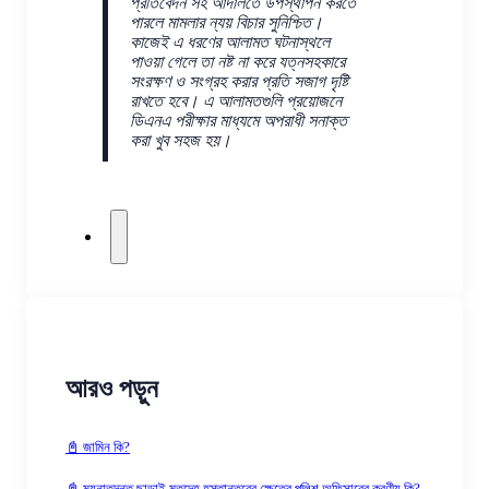
প্রতিবেদন সহ আদালতে উপস্থাপন করতে
পারলে মামলার ন্যয় বিচার সুনিশ্চিত।
কাজেই এ ধরণের আলামত ঘটনাস্থলে
পাওয়া গেলে তা নষ্ট না করে যত্নসহকারে
সংরক্ষণ ও সংগ্রহ করার প্রতি সজাগ দৃষ্টি
রাখতে হবে। এ আলামতগুলি প্রয়োজনে
ডিএনএ পরীক্ষার মাধ্যমে অপরাধী সনাক্ত
করা খুব সহজ হয়।
আরও পড়ুন
📓 জামিন কি?
📓 ময়নাতদন্ত ছাড়াই মৃতদেহ হস্তান্তরের ক্ষেত্রে পুলিশ অফিসারের করণীয় কি?