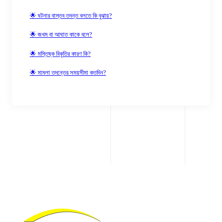
🌟 ঘটনার বাস্তব তদন্ত বলতে কি বুঝায়?
🌟 জখম বা আঘাত কাকে বলে?
🌟 মস্তিষ্ক বিকৃতির কারণ কি?
🌟 মামলা তদন্তের সময়সীমা কতদিন?