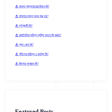
📓 মামলা প্রত্যাহারের বিধান কি?
📓 মামলার তদন্ত কখন শুরু হয়?
📓 পর্ণগ্রাফী কি?
📓 রাজনৈতিক সন্দিগ্ধ ব্যক্তি বলতে কি বুঝায়?
📓 গ্যাং কেস কি?
📓 পুলিশের দায়িত্ব ও কর্তব্য কি?
📓 কিশোর অপরাধ কি?
Featured Posts