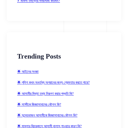
⚡ মামলা তদন্তের সময়সীমা কতদিন?
Trending Posts
🌟 আইনের সংজ্ঞা
🌟 পুলিশ কখন অধর্তব্য অপরাধের জন্য গ্রেফতার করতে পারে?
🌟 আসামীর মিথ্যা তথ্য নিরূপণ করার পদ্ধতি কি?
🌟 সাক্ষীকে জিজ্ঞাসাবাদের কৌশল কি?
🌟 সন্দেহভাজন আসামীকে জিজ্ঞাসাবাদের কৌশল কি?
🌟 মামলার বিচারকালে আসামী খালাস পাওয়ার কারণ কি?