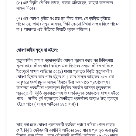
(৬) এই বিবৃতি মৌখিক হইলে, যাহারা শুনিয়াছেন, তাহারা আদালতে
সাক্ষ্য দিবেন।
(৭) এই ঘোষণা গৃহীত হওয়ার মূল বিষয় হইল, যে ব্যক্তি বুঝিতে
পারেন যে, তাহার মৃত্যু আসন্ন, তিনি কোনো মিথ্যা সাক্ষ্য দিতে পারেন
না। আদালত এই নীতিতে বিষয়টি গ্রহন করিবেন।
ঘোষণাকারীর মৃত্যু না হইলে:
মৃত্যুকালীন ঘোষণা প্রদানকারীর ঘোষণা প্রদান করার পর চিকিৎসায়
সুস্থ হইয়া জীবন ধারণ করিলে এবং বিচারের সময়ও জীবিত থাকিলে,
ইত:পূর্বে সাক্ষ্য আইনের ৩২(১) ধারায় প্রদত্ত বিবৃতি মৃত্যুকালীন
ঘোষণা হিসাবে আর গণ্য হইবে না। তবে সাক্ষ্য আইনের ১৫৭ ধারা
অনুসারে সমর্থনমূলক সাক্ষ্য হিসাবে উহা আদালতে গ্রহণযোগ্য।
আদালত পরবর্তীতে প্রদানকৃত বিবৃতির সমর্থনে আসন্ন মৃত্যুকালে
প্রদত্ত ঐ বিবৃতি ব্যবহারযোগ্য ও সমর্থনমূলক জোড়ালো সাক্ষ্য হইতে
পারে। সাক্ষীর পূর্ব বক্তব্যের বৈপরীত্য প্রদর্শনের জন্যও উহা ব্যবহূত
হইতে পারে ( সাক্ষ্য আইনের ১৪৫ ধারা)।
তাই বলা চলে ঘোষণা প্রদানকারী ব্যক্তি প্রাণে বাচিয়া গেলে তাহার
সেই বিবৃতি ফৌজদারী কার্যবিধি আইনের ১৬১ ধারায় প্রদত্ত জবানবন্দী
হিসাবে গণ্য হইবে। তবে ফৌজদারী কার্যবিধি আইনের ১৬২(১) ধারার