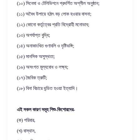
(১০) সিনেমা ও টেলিভিশনে প্রদর্শিত অশ্লীল অনুষ্ঠান;
(১১) অবৈধ উপায়ে হঠাৎ বড় লোক হওয়ার বাসনা;
(১২) কোনো কর্তৃত্বের প্রতি বিদ্রোহী মনোভাব;
(১৩) অপর্যাপ্ত বুদ্ধি;
(১৪) অনাকাংখিত গুণাবলি ও দৃষ্টিভঙ্গি;
(১৫) মানসিক অসুস্থতা;
(১৬) অসংগত মূল্যবোধ ও লক্ষ্য;
(১৭) জৈবিক ত্রুটি;
(১৮) বিনা বিচারে দন্ডিত হওয়া ইত্যাদি।
এই সকল কারণ সমূহ শিশু-কিশোরদের-
(ক) পরিবার,
(খ) বাস্থান,