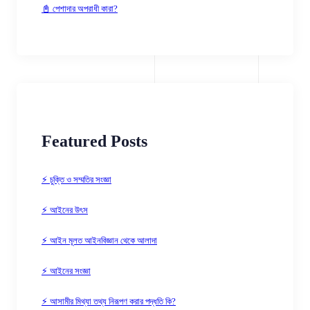
📓 পেশাদার অপরাধী কারা?
Featured Posts
⚡ চুক্তি ও সম্মতির সংজ্ঞা
⚡ আইনের উৎস
⚡ আইন মূলত আইনবিজ্ঞান থেকে আলাদা
⚡ আইনের সংজ্ঞা
⚡ আসামীর মিথ্যা তথ্য নিরূপণ করার পদ্ধতি কি?