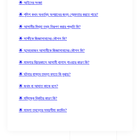
🌟 আইনের সংজ্ঞা
🌟 পুলিশ কখন অধর্তব্য অপরাধের জন্য গ্রেফতার করতে পারে?
🌟 আসামীর মিথ্যা তথ্য নিরূপণ করার পদ্ধতি কি?
🌟 সাক্ষীকে জিজ্ঞাসাবাদের কৌশল কি?
🌟 সন্দেহভাজন আসামীকে জিজ্ঞাসাবাদের কৌশল কি?
🌟 মামলার বিচারকালে আসামী খালাস পাওয়ার কারণ কি?
🌟 ঘটনার বাস্তব তদন্ত বলতে কি বুঝায়?
🌟 জখম বা আঘাত কাকে বলে?
🌟 মস্তিষ্ক বিকৃতির কারণ কি?
🌟 মামলা তদন্তের সময়সীমা কতদিন?