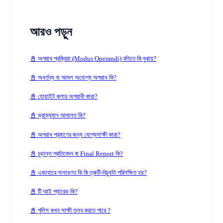
আরও পড়ুন
📓 অপরাধ প্রক্রিয়া (Modus Operandi) বলিতে কি বুঝায়?
📓 অধর্তব্য বা আমল অযোগ্য অপরাধ কি?
📓 হোয়াইট কলার অপরাধী কারা?
📓 ভ্রাম্যমান আদালত কি?
📓 অপরাধ প্রমাণের জন্য যোগ্যসাক্ষী কারা?
📓 চুড়ান্ত প্রতিবেদন বা Final Report কি?
📓 এজাহারে সাধারণত কি কি ত্রুটি-বিচ্যুতি পরিলক্ষিত হয়?
📓 টি আই প্যারেড কি?
📓 পুলিশ কখন সাক্ষী তলব করতে পারে ?