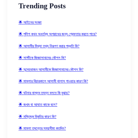
Trending Posts
🌟 আইনের সংজ্ঞা
🌟 পুলিশ কখন অধর্তব্য অপরাধের জন্য গ্রেফতার করতে পারে?
🌟 আসামীর মিথ্যা তথ্য নিরূপণ করার পদ্ধতি কি?
🌟 সাক্ষীকে জিজ্ঞাসাবাদের কৌশল কি?
🌟 সন্দেহভাজন আসামীকে জিজ্ঞাসাবাদের কৌশল কি?
🌟 মামলার বিচারকালে আসামী খালাস পাওয়ার কারণ কি?
🌟 ঘটনার বাস্তব তদন্ত বলতে কি বুঝায়?
🌟 জখম বা আঘাত কাকে বলে?
🌟 মস্তিষ্ক বিকৃতির কারণ কি?
🌟 মামলা তদন্তের সময়সীমা কতদিন?