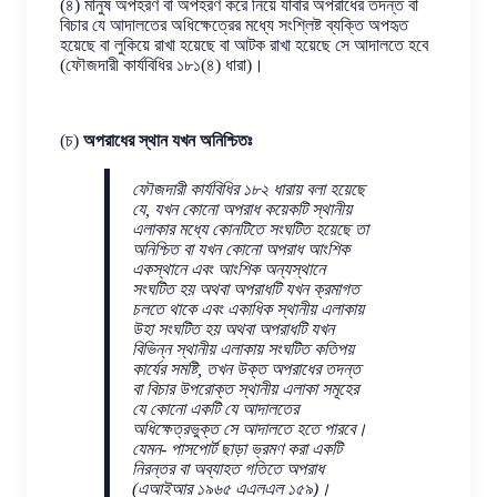
(৪) মানুষ অপহরণ বা অপহরণ করে নিয়ে যাবার অপরাধের তদন্ত বা
বিচার যে আদালতের অধিক্ষেত্রের মধ্যে সংশ্লিষ্ট ব্যক্তি অপহৃত
হয়েছে বা লুকিয়ে রাখা হয়েছে বা আটক রাখা হয়েছে সে আদালতে হবে
(ফৌজদারী কার্যবিধির ১৮১(৪) ধারা)।
(চ)
অপরাধের স্থান যখন অনিশ্চিতঃ
ফৌজদারী কার্যবিধির ১৮২ ধারায় বলা হয়েছে
যে, যখন কোনো অপরাধ কয়েকটি স্থানীয়
এলাকার মধ্যে কোনটিতে সংঘটিত হয়েছে তা
অনিশ্চিত বা যখন কোনো অপরাধ আংশিক
একস্থানে এবং আংশিক অন্যস্থানে
সংঘটিত হয় অথবা অপরাধটি যখন ক্রমাগত
চলতে থাকে এবং একাধিক স্থানীয় এলাকায়
উহা সংঘটিত হয় অথবা অপরাধটি যখন
বিভিন্ন স্থানীয় এলাকায় সংঘটিত কতিপয়
কার্যের সমষ্টি, তখন উক্ত অপরাধের তদন্ত
বা বিচার উপরোক্ত স্থানীয় এলাকা সমূহের
যে কোনো একটি যে আদালতের
অধিক্ষেত্রভুক্ত সে আদালতে হতে পারবে।
যেমন- পাসপোর্ট ছাড়া ভ্রমণ করা একটি
নিরন্তর বা অব্যাহত গতিতে অপরাধ
(এআইআর ১৯৬৫ এএলএল ১৫৯)।