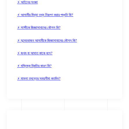
⚡ আইনের সংজ্ঞা
⚡ আসামীর মিথ্যা তথ্য নিরূপণ করার পদ্ধতি কি?
⚡ সাক্ষীকে জিজ্ঞাসাবাদের কৌশল কি?
⚡ সন্দেহভাজন আসামীকে জিজ্ঞাসাবাদের কৌশল কি?
⚡ জখম বা আঘাত কাকে বলে?
⚡ মস্তিষ্ক বিকৃতির কারণ কি?
⚡ মামলা তদন্তের সময়সীমা কতদিন?