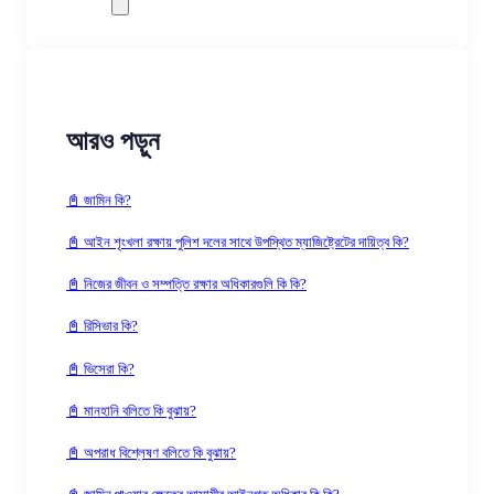
আরও পড়ুন
📓 জামিন কি?
📓 আইন শৃংখলা রক্ষায় পুলিশ দলের সাথে উপস্থিত ম্যাজিষ্ট্রেটের দায়িত্ব কি?
📓 নিজের জীবন ও সম্পত্তি রক্ষার অধিকারগুলি কি কি?
📓 রিসিভার কি?
📓 ভিসেরা কি?
📓 মানহানি বলিতে কি বুঝায়?
📓 অপরাধ বিশ্লেষণ বলিতে কি বুঝায়?