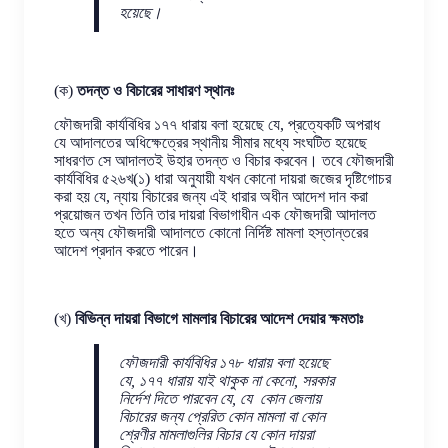
হয়েছে।
(ক)
তদন্ত ও বিচারের সাধারণ স্থানঃ
ফৌজদারী কার্যবিধির ১৭৭ ধারায় বলা হয়েছে যে, প্রত্যেকটি অপরাধ
যে আদালতের অধিক্ষেত্রের স্থানীয় সীমার মধ্যে সংঘটিত হয়েছে
সাধরণত সে আদালতই উহার তদন্ত ও বিচার করবেন। তবে ফৌজদারী
কার্যবিধির ৫২৬খ(১) ধারা অনুযায়ী যখন কোনো দায়রা জজের দৃষ্টিগোচর
করা হয় যে, ন্যায় বিচারের জন্য এই ধারার অধীন আদেশ দান করা
প্রয়োজন তখন তিনি তার দায়রা বিভাগাধীন এক ফৌজদারী আদালত
হতে অন্য ফৌজদারী আদালতে কোনো নির্দিষ্ট মামলা হস্তান্তরের
আদেশ প্রদান করতে পারেন।
(খ)
বিভিন্ন দায়রা বিভাগে মামলার বিচারের আদেশ দেয়ার ক্ষমতাঃ
ফৌজদারী কার্যবিধির ১৭৮ ধারায় বলা হয়েছে
যে, ১৭৭ ধারায় যাই থাকুক না কেনো, সরকার
নির্দেশ দিতে পারবেন যে, যে কোন জেলায়
বিচারের জন্য প্রেরিত কোন মামলা বা কোন
শ্রেণীর মামলাগুলির বিচার যে কোন দায়রা