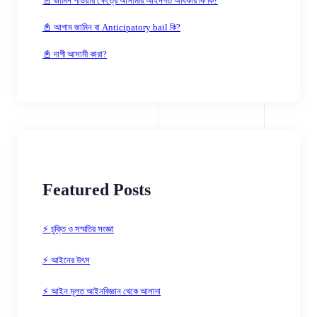
📓 জামিন পাওয়ার ক্ষেত্রে আসামীর আইনগত অধিকার কি কি?
📓 আগাম জামিন বা Anticipatory bail কি?
📓 দাগী আসামী কারা?
Featured Posts
⚡ চুক্তি ও সম্মতির সংজ্ঞা
⚡ আইনের উৎস
⚡ আইন মূলত আইনবিজ্ঞান থেকে আলাদা