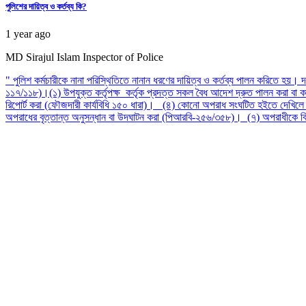
পুলিশের দায়িত্ব ও কর্তব্য কি?
1 year ago
MD Sirajul Islam
Inspector of Police
" পুলিশ কর্মচারীকে নানা পরিস্থিতিতে নানান ধরণের দায়িত্ব ও কর্তব্য পালন করিতে হয়
১১৭/১১৮)।(১) উপযুক্ত কর্তৃপক্ষ কর্তৃক প্রদত্ত সকল বৈধ আদেশ দ্রুত পালন করা বা কার্যক
রিপোর্ট করা (ফৌজদারী কার্যবিধি ১৫০ ধারা)। (৪) কোনো অপরাধ সংঘটিত হইতে দেখিলে বা 
অপরাধের বৃত্তান্ত অনুসন্ধান বা উদঘাটন করা (পিআরবি-২৫৬/৩৫৮)। (৭) অপরাধীকে বিচ