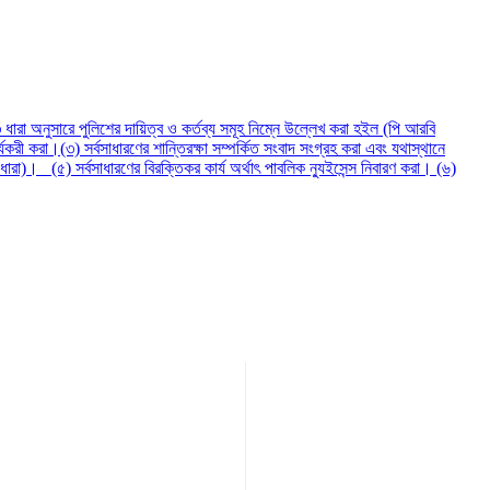
ারা অনুসারে পুলিশের দায়িত্ব ও কর্তব্য সমূহ নিম্নে উল্লেখ করা হইল (পি আরবি
করী করা।(৩) সর্বসাধারণের শান্তিরক্ষা সম্পর্কিত সংবাদ সংগ্রহ করা এবং যথাস্থানে
)। (৫) সর্বসাধারণের বিরক্তিকর কার্য অর্থাৎ পাবলিক ন্যুইসেন্স নিবারণ করা। (৬)