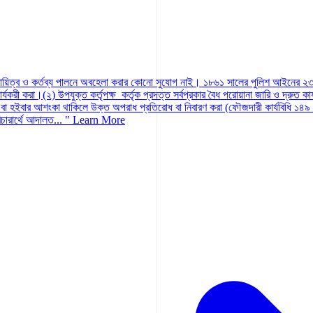
। দায়িত্ব ও কর্তব্য পালনে অবহেলা করার কোনো সুযোগ নাই। ১৮৬১ সালের পুলিশ আইনের ২৩ ধ
রী করা।(২) উপযুক্ত কর্তৃপক্ষ কর্তৃক প্রদত্ত সর্বপ্রকার বৈধ পরোয়ানা জারি ও দ্রুত কার্য
হইবার আশংকা থাকিলে উক্ত অপরাধ প্রতিরোধ বা নিবারণ করা (ফৌজদারী কার্যবিধি ১৪৯ ধারা
ারার্থে আদালত... "
Learn More