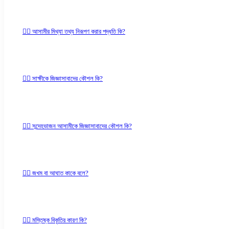
✍🏻 আসামীর মিথ্যা তথ্য নিরূপণ করার পদ্ধতি কি?
✍🏻 সাক্ষীকে জিজ্ঞাসাবাদের কৌশল কি?
✍🏻 সন্দেহভাজন আসামীকে জিজ্ঞাসাবাদের কৌশল কি?
✍🏻 জখম বা আঘাত কাকে বলে?
✍🏻 মস্তিষ্ক বিকৃতির কারণ কি?