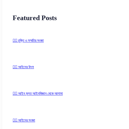
Featured Posts
✍🏻 চুক্তি ও সম্মতির সংজ্ঞা
✍🏻 আইনের উৎস
✍🏻 আইন মূলত আইনবিজ্ঞান থেকে আলাদা
✍🏻 আইনের সংজ্ঞা