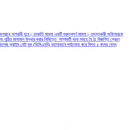
র অপরাধে অপরাধী হবে। ডাকাতি মামলা একটি গুরুত্বপূর্ণ মামলা। তদন্তকারী অফিসারকে
িত মালামাল উদ্ধার করার নিমিত্তে পার্শ্ববর্তী থানা সমূহে হৈ চৈ বিজ্ঞপ্তি প্রেরণ
 ভিলেজ ক্রাইম নোট বুক (ভিসিএনবি) ভালোভাবে পর্যালোনা করে বিগত ৫ বৎসর যেসব