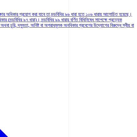
ক্ষার অধিকার প্রয়োগ করা যাবে তা দন্ডবিধির ৯৬ ধারা হতে ১০৬ ধারায় আলোচিত হয়েছে।
(দন্ডবিধির ৯৭ ধারা)। দন্ডবিধির ৯৯ ধারায় বর্ণিত বিধিনিষেধ সাপেক্ষে প্রত্যেক
অথবা চুরি, দস্যুতা, অনিষ্ট বা অপরাধমূলক অনধিকার প্রবেশের উদ্যোগের বিরুদ্ধে স্বীয় বা