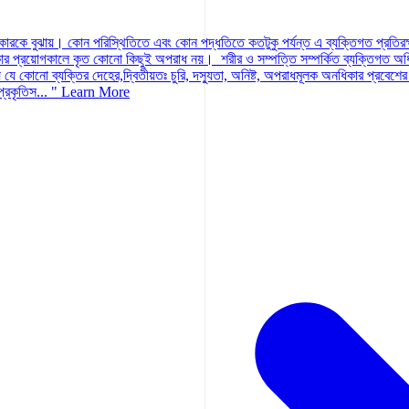
িকারকে বুঝায়। কোন পরিস্থিতিতে এবং কোন পদ্ধতিতে কতটুকু পর্যন্ত এ ব্যক্তিগত প্রতির
কার প্রয়োগকালে কৃত কোনো কিছুই অপরাধ নয়। শরীর ও সম্পত্তি সম্পর্কিত ব্যক্তিগত অধিকার 
 যে কোনো ব্যক্তির দেহের,দ্বিতীয়তঃ চুরি, দস্যুতা, অনিষ্ট, অপরাধমূলক অনধিকার প্রবেশের 
্রকৃতিস... "
Learn More