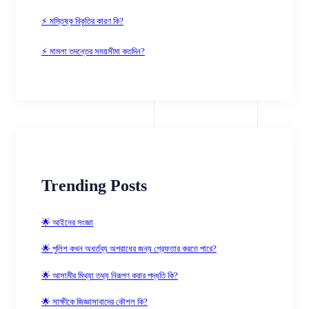
⚡ মস্তিষ্ক বিকৃতির কারণ কি?
⚡ মামলা তদন্তের সময়সীমা কতদিন?
Trending Posts
🌟 আইনের সংজ্ঞা
🌟 পুলিশ কখন অধর্তব্য অপরাধের জন্য গ্রেফতার করতে পারে?
🌟 আসামীর মিথ্যা তথ্য নিরূপণ করার পদ্ধতি কি?
🌟 সাক্ষীকে জিজ্ঞাসাবাদের কৌশল কি?