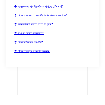
🌟 সন্দেহভাজন আসামীকে জিজ্ঞাসাবাদের কৌশল কি?
🌟 মামলার বিচারকালে আসামী খালাস পাওয়ার কারণ কি?
🌟 ঘটনার বাস্তব তদন্ত বলতে কি বুঝায়?
🌟 জখম বা আঘাত কাকে বলে?
🌟 মস্তিষ্ক বিকৃতির কারণ কি?
🌟 মামলা তদন্তের সময়সীমা কতদিন?