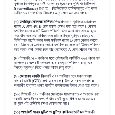
সুপারের নির্দেশক্রমে সেই সমস্ত ব্যক্তিদেরকে পুলিশের নিরীক্ষণে
((Surveillance) রাখা হয়। নিয়মিতভাবে তালিকাভুক্ত এই সকল
ব্যক্তিদের সম্পর্কে স্থানীয়ভাবে অনুসন্ধান করা হয়ে থাকে।
(৭)
দুশ্চরিত্র লোকদের তালিকাঃ
পিআরবি ৩৪৪ প্রবিধান মোতাবেক
থানায় A রোল এবং B রোল রক্ষণা-বেক্ষণ করা হয়ে থাকে। কোনো
দুশ্চরিত্রের লোক যদি ঠিকানা পরিবর্তন করে অন্য থানা এলাকা হতে
নিজ থানা এলাকায় আগমন করে তাহলে উক্ত ব্যক্তির চরিত্র ও
পিসিপিআর যাচাই করার জন্য সংশ্লিষ্ট থানায় B রোল প্রেরণ করতে
হয়। নিজ থানা এলাকার কোনো দুশ্চরিত্রের লোক যদি ঠিকানা পরিবর্তন
করে অন্য থানা এলাকা চলে যার সেক্ষেত্রে A রোল প্রেরণ করা হয়।
(৮) পিআরবি ৩৪৯ প্রবিধান মতে ফৌজদারী কার্যবিধির ৫৬৫ ধারার শর্ত
সাপেক্ষে যে অপরাধী শর্তভংগ করে বাসস্থান পরিবর্তন করে, তার
বিরুদ্ধে ব্যবস্থা নিতে থানায় ফাইল চালু থাকে।
(৯)
জেনারেল ডায়রীঃ
পিআরবি ৩৭৭ প্রবিধান মতে সকল থানায়
সাধারণ ডায়রী (GD) লেখা হয়ে থাকে। উহাতে সকল অপরাধ ও
অপরাধীর তথ্যসহ থানার যাবতীয় কার্যক্রমের বিবরণ লেখা হয়ে থাকে।
(১০) পিআরবি ৩৭৮ প্রবিধান মোতাবেক সাজাপ্রাপ্ত ও পলাতক এবং
ফেরারী অপরাধীদের সম্পর্কে থানায় দুই খন্ডে বিপি ফরম নং ৬৬ এর
মাধ্যমে এই রেজিষ্টার রক্ষণা-বেক্ষণ করা হয়।
(১১)
পার্শ্ববর্তী থানার দন্ডিত ও সন্দিগ্ধ ব্যক্তির তালিকাঃ
পিআরবি