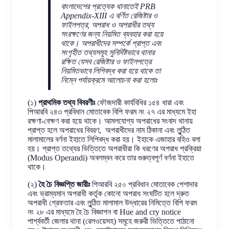
বাংলাদেশের প্রত্যেক থানাতেই PRB
Appendix-XIII এ বর্ণিত রেজিষ্টার ও
ফাইলপত্র, অপরাধ ও অপরাধীর তথ্য
সংরক্ষণের জন্য নিয়মিত ব্যবহার করা হয়ে
থাকে। অপরাধীদের সম্পর্কে প্রাপ্ত এবং
সংগৃহীত তথ্যসমূহ সুনির্দিষ্টভাবে থানার
রক্ষিত যেসব রেজিষ্টার ও ফাইলপত্রে
নিয়মিতভাবে লিপিবদ্ধ করা হয়ে থাকে তা
নিম্নে পর্যায়ক্রমে আলোচনা করা হলোঃ
(১)
প্রাথমিক তথ্য বিবরণীঃ
ফৌজদারী কার্যবিধির ১৫৪ ধারা এবং
পিআরবি ২৪৩ প্রবিধান মোতাবেক বিপি ফরম নং ২৭ এর মাধ্যমে ইহা
রক্ষণা-বেক্ষণ করা হয়ে থাকে। আমলযোগ্য অপরাধের সংবাদ থানায়
প্রাপ্ত হলে অপরাধের বিবরণ, অপরাধীদের নাম ঠিকানা এবং লুন্ঠিত
মালামালের বর্ণনা ইহাতে লিপিবদ্ধ করা হয়। ইহাকে এজাহার বহিও বলা
হয়। প্রাপ্ত তথ্যের ভিত্তিতে অপরাধীরা কি ধরণের অপরাধ প্রক্রিয়া
(Modus Operandi) অবলম্বন করে তার গুরুত্বপূর্ণ বর্ণনা ইহাতে
থাকে।
(২)
হৈ চৈ বিজ্ঞপ্তি জারীঃ
পিআরবি ২৫০ প্রবিধান মোতাবেক পেশাদার
এবং ভ্রাম্যমান অপরাধী কর্তৃক কোনো অপরাধ সংঘটিত হলে দ্রুত
অপরাধী গ্রেফতার এবং লুন্ঠিত মালামাল উদ্ধারের নিমিত্তে বিপি ফরম
নং ২৮ এর মাধ্যমে হৈ চৈ বিজ্ঞাপন বা Hue and cry notice
পার্শ্ববর্তী জেলার থানা (রেলওয়েসহ) সমূহে জরুরী ভিত্তিতে পাঠানো