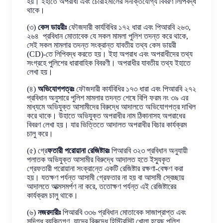
হয়। ইহাতে অপরাধী এবং চোরাইমালের সনাক্তযোগ্য বিবরণ লিপিবদ্ধ
থাকে।
(৩)
কেস ডায়রীঃ
ফৌজদারী কার্যবিধির ১৭২ ধারা এবং পিআরবি ২৬৩,
২৬৪ প্রবিধান মোতাবেক যে সকল মামলা পুলিশ তদন্ত করে থাকে,
সেই সকল মামলার তদন্ত সংক্রান্ত যাবতীয় তথ্য কেস ডায়রী
(CD)-তে লিপিবদ্ধ করতে হয়। ইহা অপরাধ এবং অপরাধীদের তথ্য
সংগ্রহে পুলিশের ধারাবাহিক বিবরণী। অপরাধীর যাবতীয় তথ্য ইহাতে
লেখা হয়।
(৪)
অভিযোগপত্রঃ
ফৌজদারী কার্যবিধির ১৭৩ ধারা এবং পিআরবি ২৭২
প্রবিধান অনুসারে পুলিশ মামলার তদন্ত শেষে বিপি ফরম নং ৩৯ এর
মাধ্যমে অভিযুক্ত আসামীদের বিরুদ্ধে আদালতে অভিযোগপত্র দাখিল
করে থাকে। উহাতে অভিযুক্ত অপরাধীর নাম ঠিকানাসহ অপরাধের
বিবরণ লেখা হয়। যার ভিত্তিতে আদালত অপরাধীর বিচার কার্যক্রম
চালু করে।
(৫) গ্রে
ফতারী পরোয়ানা রেজিষ্টারঃ
পিআরবি ৩২৩ প্রবিধান অনুযায়ী
পলাতক অভিযুক্ত আসামীর বিরুদ্ধে আদালত হতে ইস্যুকৃত
গ্রেফতারী পরোয়ানা সংক্রান্তে একটি রেজিষ্টার রক্ষণা-বেক্ষণ করা
হয়। যতক্ষণ পর্যন্ত আসামী গ্রেফতার না হয় বা আসামী স্বেচ্ছায়
আদালতে আত্মসমর্পণ না করে, ততোক্ষণ পর্যন্ত এই রেজিষ্টারের
কার্যক্রম চালু থাকে।
(৬)
নজরদারীঃ
পিআরবি ৩৩৬ প্রবিধান মোতাবেক সাজাপ্রাপ্ত এবং
সন্দিগ্ধ ব্যক্তিগণ, যাদের বিরুদ্ধে হিস্ট্রিসিট খোলা হয়েছ পুলিশ