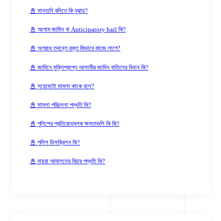
📓 মানহানি বলিতে কি বুঝায়?
📓 আগাম জামিন বা Anticipatory bail কি?
📓 অপরাধ তদন্তে রক্ত কিভাবে কাজে লাগে?
📓 জামিনে মুক্তিপ্রাপ্ত আসামীর জামিন বাতিলের বিধান কি?
📓 সুয়োমটো মামলা কাকে বলে?
📓 মামলা পরিচলনা পদ্ধতি কি?
📓 পুলিশের প্রতিরোধমূলক ক্ষমতাগুলি কি কি?
📓 পুলিশ ডিসক্রিশন কি?
📓 দায়রা আদালতের বিচার পদ্ধতি কি?