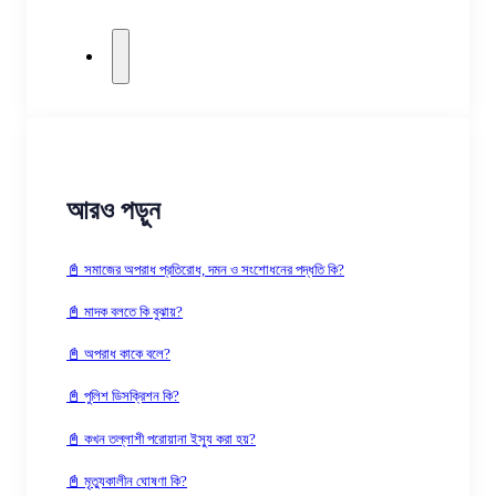
আরও পড়ুন
📓 সমাজের অপরাধ প্রতিরোধ, দমন ও সংশোধনের পদ্ধতি কি?
📓 মাদক বলতে কি বুঝায়?
📓 অপরাধ কাকে বলে?
📓 পুলিশ ডিসক্রিশন কি?
📓 কখন তল্লাশী পরোয়ানা ইস্যু করা হয়?
📓 মৃত্যুকালীন ঘোষণা কি?