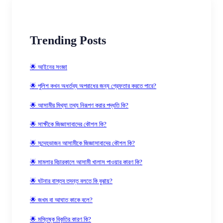
Trending Posts
🌟 আইনের সংজ্ঞা
🌟 পুলিশ কখন অধর্তব্য অপরাধের জন্য গ্রেফতার করতে পারে?
🌟 আসামীর মিথ্যা তথ্য নিরূপণ করার পদ্ধতি কি?
🌟 সাক্ষীকে জিজ্ঞাসাবাদের কৌশল কি?
🌟 সন্দেহভাজন আসামীকে জিজ্ঞাসাবাদের কৌশল কি?
🌟 মামলার বিচারকালে আসামী খালাস পাওয়ার কারণ কি?
🌟 ঘটনার বাস্তব তদন্ত বলতে কি বুঝায়?
🌟 জখম বা আঘাত কাকে বলে?
🌟 মস্তিষ্ক বিকৃতির কারণ কি?