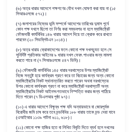
(৬) অত্র ধারার আদেশে পক্ষগণের যৌথ দখল ঘোষণা করা যায় না (১৫
সিআরএলজে ৫৭২)।
(৭) জলাশয়ের নিম্নের ভূমি সম্পর্কে আদেশের তারিখের দুমাস পূর্বে
কোন পক্ষ দখলে ছিলো তা নির্ণয় করা সম্ভবপর না হলে ম্যাজিষ্ট্রেট
ফৌজদারী কার্যবিধির ১৪৬ ধারায় আদেশ দিয়ে তা ক্রোক করে রাখতে
পারবেন (২০ সিডব্লিউএন ১০১৪)।
(৮) অত্র ধারায় ক্রোকাদেশের ফলে কোনো পক্ষ দখলচ্যুত হলে সে
সুনির্দিষ্ট প্রতিকার আইনের ৯ ধারায় দখল ফেরৎ পাওয়ার জন্য মামলা
করতে পারে না (৭ সিআরএলজে ৫৪৭ ডিবি)।
(৯) ফৌজদারী কার্যবিধির ১৪৫ ধারার দরখাস্তের উপর ম্যাজিষ্ট্রেট
নিজে সন্তুষ্ট হয়ে কার্যক্রম গ্রহণ করে তা বিচারের জন্য অন্য কোনো
ম্যাজিষ্ট্রেটের নিকট স্থানান্তরিত করতে পারেন অথবা দরখাস্তের
উপর কোনো কার্যক্রম গ্রহণ না করে ম্যাজিষ্ট্রেট দরখাস্তটি অন্য
ম্যাজিষ্ট্রেটের নিকট আইনসংগতভাবে নিস্পত্তি করার জন্য পাঠিয়ে
দিতে পারেন (৭ ডিএলআর পৃষ্ঠা ৯৭)।
(১০) এ ধারার আদেশে বিক্ষুব্ধ পক্ষ যদি অন্যায়ভাবে বা জোরপূর্বক
বিরোধীয় জমি চাষ করে তবে দন্ডবিধির ১৮৮ ধারায় তাকে দন্ড দেয়া যাবে
(এআইআর ১১৩৯ পাটনা ৬১১, ৬১৮)।
(১১) কোনো পক্ষ হাজির হতে বা লিখিত বিবৃতি দিতে ব্যর্থ হলে দখলের