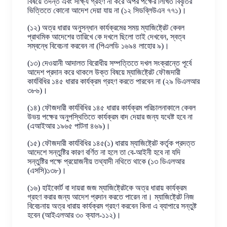
বিষয়ে তদন্ত এবং সাক্ষ্য গ্রহণ না করে অপর পক্ষের লিখিত বিবৃতির
ভিত্তিতে কোনো আদেশ দেয়া যায় না (১২ সিডব্লিউএন ৭৭১)।
(১২) অত্র ধারার অনুসন্ধান কার্যক্রমের সময় ম্যাজিষ্ট্রেট কেবল
প্রাথমিক আদেশের তারিখে কে দখলে ছিলো তাই দেখবেন, স্বত্ব
সম্বন্ধে বিবেচনা করবেন না (পিএলডি ১৬৯৪ লাহোর ৯)।
(১৩) দেওয়ানী আদালত বিরোধীয় সম্পত্তিতে দখল সংক্রান্তে পূর্বে
আদেশ প্রদান করে থাকলে উক্ত বিষয়ে ম্যাজিষ্ট্রেট ফৌজদারী
কার্যবিধির ১৪৫ ধারার কার্যক্রম গ্রহণ করতে পারবেন না (২৯ ডিএলআর
৩৮৬)।
(১৪) ফৌজদারী কার্যবিধির ১৪৫ ধারার কার্যক্রম পরিচালনাকালে কেবল
উভয় পক্ষের অনুপস্থিতিতে কার্যক্রম বাদ দেয়ার জন্য যথেষ্ট হবে না
(এআইআর ১৯৬৫ পাটনা ৪৬৯)।
(১৫) ফৌজদারী কার্যবিধির ১৪৫(১) ধারায় ম্যাজিষ্ট্রেট কর্তৃক প্রদত্ত
আদেশে সন্তুষ্টির কারণ বর্ণিত না হলে তা বে-আইনী হবে না যদি
সন্তুষ্টির পক্ষে প্রয়োজনীয় তথ্যাদী নথিতে থাকে (১৩ ডিএলআর
(এসসি)১৩৮)।
(১৬) হাইকোর্ট বা দায়রা জজ ম্যাজিষ্ট্রেটকে অত্র ধারায় কার্যক্রম
গ্রহণ করার জন্য আদেশ প্রদান করতে পারেন না। ম্যাজিষ্ট্রেট নিজ
বিবেচনায় অত্র ধারায় কার্যক্রম গ্রহণ করবেন কিনা এ ব্যাপারে সন্তুষ্ট
হবেন (আইএলআর ৩০ ক্যাল-১১২)।