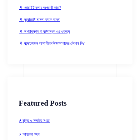
📓 হোয়াইট কলার অপরাধী কারা?
📓 সুয়োমটো মামলা কাকে বলে?
📓 অপরাধস্থল বা ঘটনাস্থল এর গুরুত্ব
📓 সন্দেহভাজন আসামীকে জিজ্ঞাসাবাদের কৌশল কি?
Featured Posts
⚡ চুক্তি ও সম্মতির সংজ্ঞা
⚡ আইনের উৎস