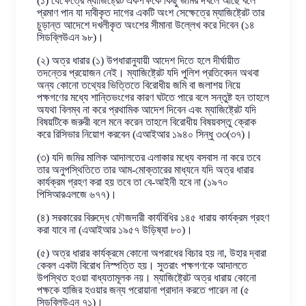
(১) যেক্ষেত্রে ম্যাজিষ্ট্রেট একপক্ষকে কিছু জমির দখলে আছে বলে
প্রমাণ পান যা দাবীকৃত দাগের একটি অংশ সেক্ষেত্রে ম্যাজিষ্ট্রেট তার
চুড়ান্ত আদেশে দখলীকৃত অংশের সীমানা উল্লেখ করে দিবেন (১৪
সিডব্লিউএন ৯৮)।
(২) অত্র ধারার (১) উপধারানুযায়ী আদেশ দিতে হলে দীর্ঘায়ীত
তদন্তের প্রয়োজন নেই। ম্যাজিষ্ট্রেট যদি পুলিশ প্রতিবেদন অথবা
অন্য কোনো তথ্যের ভিত্তিতে বিরোধীয় জমি বা জলাশয় নিয়ে
পক্ষগণের মধ্যে শান্তিভংগের কারণ ঘটতে পারে বলে সন্তুষ্ট হন তাহলে
অযথা বিলম্ব না করে প্রথামিক আদেশ দিবেন এবং ম্যাজিষ্ট্রেট যদি
বিষয়টিকে জরুরী বলে মনে করেন তাহলে বিরোধীয় বিষয়বস্তু ক্রোক
করে রিসিভার নিয়োগ করবেন (এআইআর ১৯৪০ সিন্ধু ৩৩(৩৭)।
(৩) যদি জমির মালিক আদালতের এলাকার মধ্যে বসবাস না করে তবে
তার অনুপস্থিতিতে তার আম-মোক্তারের মাধ্যনে যদি অত্র ধারার
কার্যক্রম গ্রহণ করা হয় তবে তা বে-আইনী হবে না (১৯৭০
পিসিআরএলজে ৬৭৭)।
(৪) সরকারের বিরুদ্ধে ফৌজদারী কার্যবিধির ১৪৫ ধারায় কার্যক্রম গ্রহণ
করা যাবে না (এআইআর ১৯৫৭ উড়িষ্যা ৮০)।
(৫) অত্র ধারার কার্যক্রমে কোনো অপরাধের বিচার হয় না, উহার দ্বারা
কেবল একটা বিরোধ নিস্পত্তি হয়। সুতরাং পক্ষগণকে আদালতে
উপস্থিত হওয়া বাধ্যতামূলক নয়। ম্যাজিষ্ট্রেট অত্র ধারায় কোনো
পক্ষকে হাজির হওয়ার জন্য পরোয়ানা প্রাদান করতে পারেন না (৫
সিডব্লিউএন ৭১)।