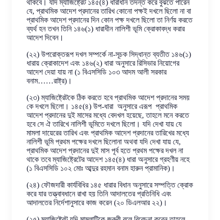
থাকবে। যদি ম্যাজিষ্ট্রেট ১৪৫(৪) ধারাধীন তদন্ত করে বুঝতে পারেন
যে, প্রাথমিক আদেশ প্রদানের তারিখ কোনো পক্ষই দখলে ছিলো না বা
প্রাথমিক আদেশ প্রদানের দিন কোন পক্ষ দখলে ছিলো তা নির্ণয় করতে
ব্যর্থ হন তখন তিনি ১৪৬(১) ধারাধীন নালিশী ভূমি ক্রোকাবদ্ধ করার
আদেশ দিবেন।
(২২) উপরোক্তরূপ দখল সম্পর্কে না-সূচক সিদ্ধান্ত ব্যতীত ১৪৬(১)
ধারায় ক্রোকাদেশ এবং ১৪৬(২) ধারা অনুসারে রিসিভার নিয়োগের
আদেশ দেয়া যায় না (১ বিএসসিডি ১০৩ আদম আলী সরকার
বনাম……রাষ্ট্র)।
(২৩) ম্যাজিষ্ট্রেটকে ঠিক করতে হবে প্রাথমিক আদেশ প্রদানের সময়
কে দখলে ছিলো। ১৪৫(৪) উপ-ধারা অনুসারে এরূপ প্রাথমিক
আদেশ প্রদানের দুই মাসের মধ্যে বেদখল হয়েছে, তাহলে মনে করতে
হবে সে ঐ তারিখে নালিশী ভূমিতে দখলে ছিলো। যদি দেখা যায় যে
মামলা দায়েরের তারিখ এবং প্রাথমিক আদেশ প্রদানের তারিখের মধ্যে
নালিশী ভূমি প্রথম পক্ষের দখলে ছিলোনা অথবা যদি দেখা যায় যে,
প্রাথমিক আদেশ প্রদানের দুই মাস পূর্ব হতে প্রথম পক্ষের দখল না
থাকে তবে ম্যাজিষ্ট্রেটের আদেশ ১৪৫(৪) ধারা অনুসারে গ্রহণীয় নহে
(১ বিএসসিডি ১০২ মোঃ আব্দুর রহমান বনাম হারুন প্রামানিক)।
(২৪) ফৌজদারী কার্যবিধির ১৪৫ ধারার বিধান অনুসারে সম্পত্তি ক্রোক
করে যার তত্ত্বাবধানে রাখা হয় তিনি আদালতের প্রতিনিধি এবং
আদালতের নির্দেশানুসারে কাজ করেন (২০ ডিএলআর ২২)।
(২৫) ম্যাজিষ্ট্রেট যদি মামলাটিকে জরুরী বলে বিবেচনা করেন তাহলে