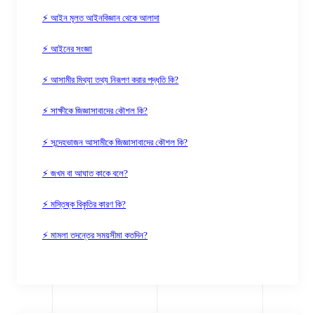
⚡ আইন মূলত আইনবিজ্ঞান থেকে আলাদা
⚡ আইনের সংজ্ঞা
⚡ আসামীর মিথ্যা তথ্য নিরূপণ করার পদ্ধতি কি?
⚡ সাক্ষীকে জিজ্ঞাসাবাদের কৌশল কি?
⚡ সন্দেহভাজন আসামীকে জিজ্ঞাসাবাদের কৌশল কি?
⚡ জখম বা আঘাত কাকে বলে?
⚡ মস্তিষ্ক বিকৃতির কারণ কি?
⚡ মামলা তদন্তের সময়সীমা কতদিন?