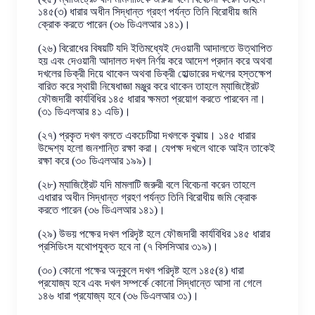
১৪৫(৩) ধারার অধীন সিদ্ধান্ত গ্রহণ পর্যন্ত তিনি বিরোধীয় জমি
ক্রোক করতে পারেন (৩৬ ডিএলআর ১৪১)।
(২৬) বিরোধের বিষয়টি যদি ইতিমধ্যেই দেওয়ানী আদালতে উত্থাপিত
হয় এবং দেওয়ানী আদালত দখল নির্ণয় করে আদেশ প্রদান করে অথবা
দখলের ডিক্রী দিয়ে থাকেন অথবা ডিক্রী হোল্ডারের দখলের হস্তক্ষেপ
বারিত করে স্থায়ী নিষেধাজ্ঞা মঞ্জুর করে থাকেন তাহলে ম্যাজিষ্ট্রেট
ফৌজদারী কার্যবিধির ১৪৫ ধারার ক্ষমতা প্রয়োগ করতে পারবেন না।
(৩১ ডিএলআর ৪১ এডি)।
(২৭) প্রকৃত দখল বলতে একচেটিয়া দখলকে বুঝায়। ১৪৫ ধারার
উদ্দেশ্য হলো জনশান্তি রক্ষা করা। যেপক্ষ দখলে থাকে আইন তাকেই
রক্ষা করে (৩০ ডিএলআর ১৯৯)।
(২৮) ম্যাজিষ্ট্রেট যদি মামলাটি জরুরী বলে বিবেচনা করেন তাহলে
এধারার অধীন সিদ্ধান্ত গ্রহণ পর্যন্ত তিনি বিরোধীয় জমি ক্রোক
করতে পারেন (৩৬ ডিএলআর ১৪১)।
(২৯) উভয় পক্ষের দখল পরিদৃষ্ট হলে ফৌজদারী কার্যবিধির ১৪৫ ধারার
প্রসিডিংস যথোপযুক্ত হবে না (৭ বিসসিআর ৩১৯)।
(৩০) কোনো পক্ষের অনুকুলে দখল পরিদৃষ্ট হলে ১৪৫(৪) ধারা
প্রযোজ্য হবে এবং দখল সম্পর্কে কোনো সিদ্ধান্তে আসা না গেলে
১৪৬ ধারা প্রযোজ্য হবে (৩৬ ডিএলআর ৩১)।