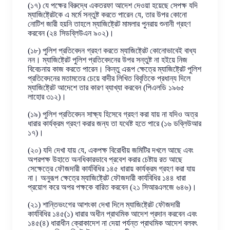
(১৭) যে পক্ষের বিরুদ্ধে একতরফা আদেশ দেওয়া হয়েছে সেপক্ষ যদি
ম্যাজিষ্ট্রেটকে এ মর্মে সন্তুষ্ট করতে পারেন যে, তার উপর কোনো
নোটিশ জারী হয়নি তাহলে ম্যাজিষ্ট্রেট মামলার পুনরায় শুনানী গ্রহণ
করবেন (২৪ সিডব্লিউএন ৯০২)।
(১৮) পুলিশ প্রতিবেদন গ্রহণ করতে ম্যাজিষ্ট্রেট কোনোভাবেই বাধ্য
নন। ম্যাজিষ্ট্রেট পুলিশ প্রতিবেদনের উপর সন্তুষ্ট না হইয়ে নিজ
বিবেচনায় কাজ করতে পারেন। কিন্তু এরূপ ক্ষেত্রে ম্যাজিষ্ট্রেট পুলিশ
প্রতিবেদনের মতামতের চেয়ে বাদীর লিখিত বিবৃতিকে প্রধান্য দিলে
ম্যাজিষ্ট্রেট আদেশে তার কারণ ব্যাখ্যা করবেন (পিএলডি ১৯৬৫
লাহোর ৩১২)।
(১৯) পুলিশ প্রতিবেদন সাক্ষ্য হিসেবে গ্রহণ করা যায় না যদিও অত্র
ধারার কার্যক্রম গ্রহণ করার জন্য তা যথেষ্ট হতে পারে (১৬ ডব্লিউআর
১৭)।
(২০) যদি দেখা যায় যে, একপক্ষ বিরোধীয় জমিটির দখলে আছে এবং
অপরপক্ষ উহাতে অনধিকারভাবে প্রবেশ করার চেষ্টায় রত আছে
সেক্ষেত্রে ফৌজদারী কার্যবিধির ১৪৫ ধারায় কার্যক্রম গ্রহণ করা যায়
না। অনুরূপ ক্ষেত্রে ম্যাজিষ্ট্রেট ফৌজদারী কার্যবিধির ১৪৪ ধারা
প্রয়োগ করে অপর পক্ষকে বারিত করবেন (২১ সিআরএলজে ৬৪৬)।
(২১) শান্তিভংগের আশংকা দেখা দিলে ম্যাজিষ্ট্রেট ফৌজদারী
কার্যবিধির ১৪৫(১) ধারার অধীন প্রাথমিক আদেশ প্রদান করবেন এবং
১৪৫(৪) ধারাধীন ক্রোকাদেশ না দেয়া পর্যন্ত প্রাথমিক আদেশ বলবৎ