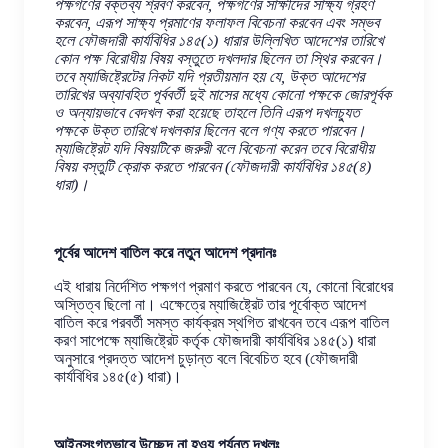
পক্ষগণের বক্তব্য শ্রবণ করবেন, পক্ষগণের সাক্ষীদের সাক্ষ্য গ্রহণ
করবেন, এরূপ সাক্ষ্য প্রমাণের ফলাফল বিবেচনা করবেন এবং সম্ভব
হলে ফৌজদারী কার্যবিধির ১৪৫(১) ধারার উল্লিখিত আদেশের তারিখে
কোন পক্ষ বিরোধীয় বিষয় বস্তুতে দখলদার ছিলেন তা স্থির করবেন।
তবে ম্যাজিষ্ট্রেটের নিকট যদি প্রতীয়মান হয় যে, উক্ত আদেশের
তারিখের অব্যাবহিত পূর্ববর্তী দুই মাসের মধ্যে কোনো পক্ষকে জোরপূর্বক
ও অন্যায়ভাবে বেদখল করা হয়েছে তাহলে তিনি এরূপ দখলচ্যুত
পক্ষকে উক্ত তারিখে দখলকার ছিলেন বলে গণ্য করতে পারবেন।
ম্যাজিষ্ট্রেট যদি বিষয়টিকে জরুরী বলে বিবেচনা করেন তবে বিরোধীয়
বিষয় বস্তুটি ক্রোক করতে পারবেন (ফৌজদারী কার্যবিধির ১৪৫(৪)
ধারা)।
পূর্বের আদেশ বাতিল করে নতুন আদেশ প্রদানঃ
এই ধারায় নির্দেশিত পক্ষগণ প্রমাণ করতে পারবেন যে, কোনো বিরোধের
অস্তিত্ব ছিলো না। এক্ষেত্রে ম্যাজিষ্ট্রেট তার পূর্বোক্ত আদেশ
বাতিল করে পরবর্তী সমস্ত কার্যক্রম স্থগিত রাখবেন তবে এরূপ বাতিল
করণ সাপেক্ষে ম্যাজিষ্ট্রেট কর্তৃক ফৌজদারী কার্যবিধির ১৪৫(১) ধারা
অনুসারে প্রদত্ত আদেশ চুড়ান্ত বলে বিবেচিত হবে (ফৌজদারী
কার্যবিধির ১৪৫(৫) ধারা)।
আইনসংগতভাবে উচ্ছেদ না হওয় পর্যন্ত দখলঃ