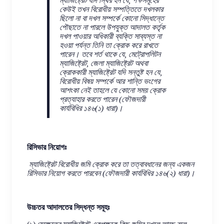
ম্যাজিষ্ট্রেট যদি স্থির হন যে, পক্ষসমূহের
কেউই তখন বিরোধীয় সম্পত্তিতে দখলকার
ছিলো না বা দখল সম্পর্কে কোনো সিদ্ধান্তে
পৌছাতে না পারলে উপযুক্ত আদালত কর্তৃক
দখল পাওয়ার অধিকারী ব্যক্তি সাব্যস্ত না
হওয়া পর্যন্ত তিনি তা ক্রোক করে রাখতে
পারেন। তবে শর্ত থাকে যে, মেট্রোপলিটন
ম্যাজিষ্ট্রেট, জেলা ম্যাজিষ্ট্রেট অথবা
ক্রোককারী ম্যাজিষ্ট্রেট যদি সন্তুষ্ট হন যে,
বিরোধীয় বিষয় সম্পর্কে আর শান্তি ভংগের
আশংকা নেই তাহলে যে কোনো সময় ক্রোক
প্রত্যাহার করতে পারেন (ফৌজদারী
কার্যবিধির ১৪৬(১) ধারা)।
রিসিভার নিয়োগঃ
ম্যাজিষ্ট্রেট বিরোধীয় জমি ক্রোক করে তা তত্বাবধানের জন্য একজন
রিসিভার নিয়োগ করতে পারবেন (ফৌজদারী কার্যবিধির ১৪৬(২) ধারা)।
উচ্চতর আদালতের সিদ্ধন্ত সমূহঃ