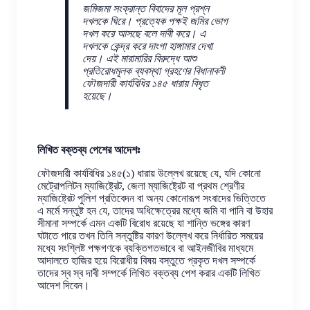
জমিজমা সংক্রান্ত বিবাদের মূল প্রশ্ন
দখলকে ঘিরে। প্রত্যেক পক্ষই জমির ভোগ
দখল করে আসছে বলে দাবী করে। এ
দখলকে কেন্দ্র করে দাংগা হাঙ্গামার দেখা
দেয়। এই মারামারির বিরুদ্ধে আশু
প্রতিরোধমূলক ব্যবস্থা গ্রহণের বিধানাবলী
ফৌজদারী কার্যবিধির ১৪৫ ধারায় বিধৃত
হয়েছে।
লিখিত বক্তব্য পেশের আদেশঃ
ফৌজদারী কার্যবিধির ১৪৫(১) ধারায় উল্লেখ রয়েছে যে, যদি কোনো
মেট্রোপলিটন ম্যাজিষ্ট্রেট, জেলা ম্যাজিষ্ট্রেট বা প্রথম শ্রেণীর
ম্যাজিষ্ট্রেট পুলিশ প্রতিবেদন বা অন্য কোনোরূপ সংবাদের ভিত্তিতে
এ মর্মে সন্তুষ্ট হন যে, তাদের অধিক্ষেত্রের মধ্যে জমি বা পানি বা উহার
সীমানা সম্পর্কে এমন একটি বিরোধ রয়েছে যা শান্তি ভঙ্গের কারণ
ঘটাতে পারে তখন তিনি সন্তুষ্টির কারণ উল্লেখ করে নির্ধারিত সময়ের
মধ্যে সংশ্লিষ্ট পক্ষগণকে ব্যক্তিগতভাবে বা আইনজীবির মাধ্যমে
আদালতে হাজির হয়ে বিরোধীয় বিষয় বস্তুতে প্রকৃত দখল সম্পর্কে
তাদের স্ব স্ব দাবী সম্পর্কে লিখিত বক্তব্য পেশ করার একটি লিখিত
আদেশ দিবেন।